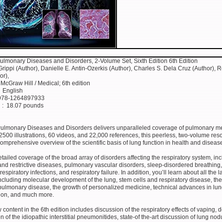
ulmonary Diseases and Disorders, 2-Volume Set, Sixth Edition 6th Edition
rippi (Author), Danielle E. Antin-Ozerkis (Author), Charles S. Dela Cruz (Author), 
or),
blisher ‏ : ‎ McGraw Hill / Medical; 6th edition
nguage ‏ : ‎ English
-13 ‏ : ‎ 978-1264897933
Item Weight ‏ : ‎ 18.07 pounds
ulmonary Diseases and Disorders delivers unparalleled coverage of pulmonary me
2500 illustrations, 60 videos, and 22,000 references, this peerless, two-volume res
omprehensive overview of the scientific basis of lung function in health and diseas
detailed coverage of the broad array of disorders affecting the respiratory system, in
and restrictive diseases, pulmonary vascular disorders, sleep-disordered breathing,
spiratory infections, and respiratory failure. In addition, you’ll learn about all the l
cluding molecular development of the lung, stem cells and respiratory disease, the
 pulmonary disease, the growth of personalized medicine, technical advances in lu
tion, and much more.
content in the 6th edition includes discussion of the respiratory effects of vaping, d
n of the idiopathic interstitial pneumonitides, state-of the-art discussion of lung nod