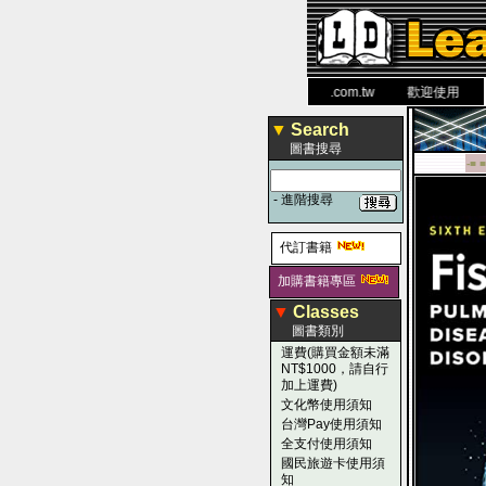
力 大 醫 學 圖 書 網
www.leaderbook.com.tw
歡迎使用 國民旅遊
▼
Search
圖書搜尋
-■ ■
-
進階搜尋
代訂書籍
加購書籍專區
▼
Classes
圖書類別
運費(購買金額未滿
NT$1000，請自行
加上運費)
文化幣使用須知
台灣Pay使用須知
全支付使用須知
國民旅遊卡使用須
知