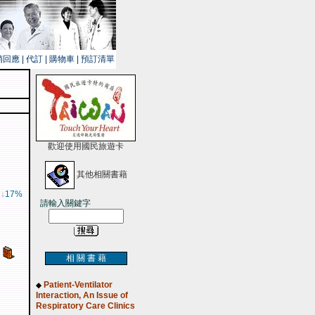
銷回應
|
代訂
|
購物車
|
預訂清單
歡迎使用國民旅遊卡
其他相關書藉
 ↓
17%
請輸入關鍵字
相 關 書 藉
Patient-Ventilator
◆
Interaction, An Issue of
Respiratory Care Clinics