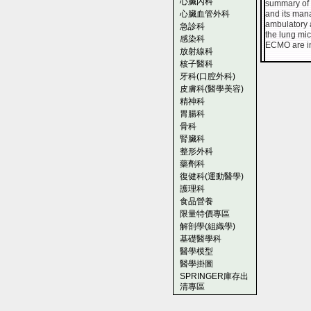
心臟內科
summary of 
心臟血管外科
and its mana
ambulatory a
急診科
the lung mi
感染科
ECMO are i
放射線科
核子醫科
牙科(口腔外科)
皮膚科(醫學美容)
精神科
胃腸科
骨科
腎臟科
整形外科
藥劑科
復健科(運動醫學)
護理科
食品營養
限量特價專區
解剖學(組織學)
基礎醫學科
醫學模型
醫學掛圖
SPRINGER庫存出
清專區