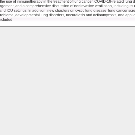
the use of immunotherapy in the treatment of lung cancer, COVID-19-related lung 
gement, and a comprehensive discussion of noninvasive ventilation, including its 
nd ICU settings. In addition, new chapters on cystic lung disease, lung cancer scr
crobiome, developmental lung disorders, nocardiosis and actinomycosis, and applic
ncluded.