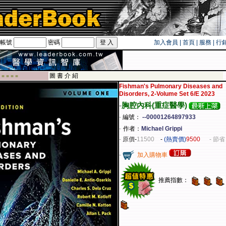
帳號
密碼
加入會員
|
首頁
|
服務
|
行
卡！！
圖 書 介 紹
 ■ ■ ■ ■
Fishman's Pulmonary Diseases and
Disorders, 2-Volume Set 6/E 2023
-
胸腔內科(重症醫學)
-
編號：
--00001264897933
-
作者：
Michael Grippi
-
原價
-
11500
-
(熱賣價)
9500
- 節省
-
加入購物車
推薦指數：