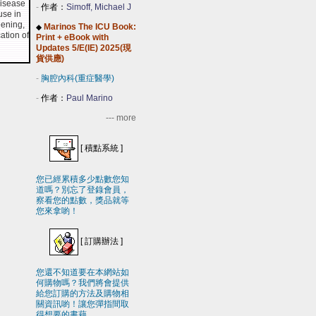
disease
-
作者：
Simoff, Michael J
use in
eening,
Marinos The ICU Book:
◆
ation of
Print + eBook with
Updates 5/E(IE) 2025(現
貨供應)
-
胸腔內科(重症醫學)
-
作者：
Paul Marino
--- more
[
積點系統
]
您已經累積多少點數您知
道嗎？別忘了登錄會員，
察看您的點數，獎品就等
您來拿喲！
[
訂購辦法
]
您還不知道要在本網站如
何購物嗎？我們將會提供
給您訂購的方法及購物相
關資訊喲！讓您彈指間取
得想要的書藉。