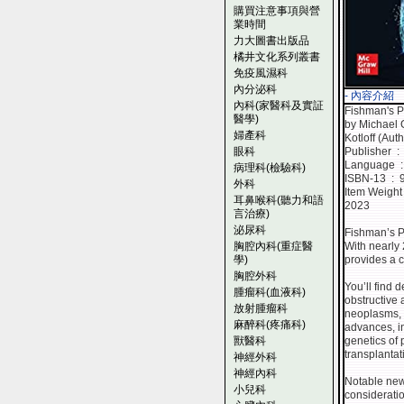
購買注意事項與營
業時間
力大圖書出版品
橘井文化系列叢書
免疫風濕科
內分泌科
- 內容介紹
內科(家醫科及實証
Fishman's P
醫學)
by Michael G
婦產科
Kotloff (Auth
眼科
Pu
La
病理科(檢驗科)
ISBN
外科
耳鼻喉科(聽力和語
2023
言治療)
泌尿科
Fishman’s P
胸腔內科(重症醫
With nearly 
學)
provides a c
胸腔外科
You’ll find 
腫瘤科(血液科)
obstructive 
放射腫瘤科
neoplasms, re
麻醉科(疼痛科)
advances, in
獸醫科
genetics of
transplanta
神經外科
神經內科
Notable new 
小兒科
consideratio