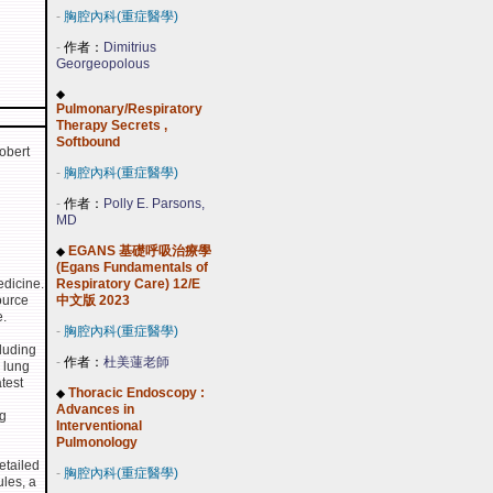
-
胸腔內科(重症醫學)
-
作者：
Dimitrius
Georgeopolous
◆
Pulmonary/Respiratory
Therapy Secrets ,
Softbound
Robert
-
胸腔內科(重症醫學)
-
作者：
Polly E. Parsons,
MD
EGANS 基礎呼吸治療學
◆
(Egans Fundamentals of
dicine.
Respiratory Care) 12/E
ource
中文版 2023
e.
-
胸腔內科(重症醫學)
cluding
-
作者：
杜美蓮老師
 lung
atest
Thoracic Endoscopy :
◆
Advances in
ng
Interventional
Pulmonology
etailed
-
胸腔內科(重症醫學)
ules, a