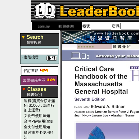
帳號
密碼
網
www.leaderbook.com.tw
歡迎使用 國民旅遊卡！！
▼
Search
圖書搜尋
圖 書 介 紹
-■ ■ ■ ■ ■ ■
-
進階搜尋
代訂書籍
加購書籍專區
▼
Classes
圖書類別
運費(購買金額未滿
NT$1000，請自行
加上運費)
文化幣使用須知
台灣Pay使用須知
全支付使用須知
國民旅遊卡使用須
知