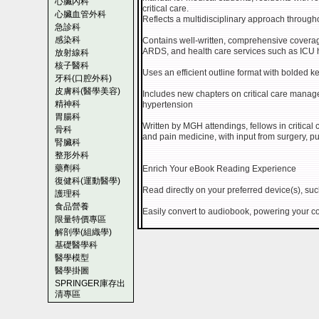
心臟內科
critical care.
心臟血管外科
Reflects a multidisciplinary approach througho
急診科
感染科
Contains well-written, comprehensive coverage
ARDS, and health care services such as ICU h
放射線科
核子醫科
Uses an efficient outline format with bolded 
牙科(口腔外科)
皮膚科(醫學美容)
Includes new chapters on critical care manag
精神科
hypertension
胃腸科
Written by MGH attendings, fellows in critical c
骨科
and pain medicine, with input from surgery, p
腎臟科
整形外科
藥劑科
Enrich Your eBook Reading Experience
復健科(運動醫學)
Read directly on your preferred device(s), suc
護理科
食品營養
Easily convert to audiobook, powering your co
限量特價專區
解剖學(組織學)
基礎醫學科
醫學模型
醫學掛圖
SPRINGER庫存出
清專區