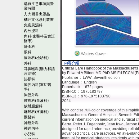
購買注意事項與營
業時間
力大圖書出版品
橘井文化系列叢書
免疫風濕科
內分泌科
內科(家醫科及實証
醫學)
婦產科
眼科
病理科(檢驗科)
- 內容介紹
外科
Critical Care Handbook of the Massachusetts
耳鼻喉科(聽力和語
by Edward A Bittner MD PhD MS.Ed FCCM (Ed
言治療)
Publisher ‏ : ‎ LWW; Seventh edition
泌尿科
Language ‏ : ‎ English
胸腔內科(重症醫
Paperback ‏ : ‎ 672 pages
學)
ISBN-10 ‏ : ‎ 1975183797
胸腔外科
ISBN-13 ‏ : ‎ 978-1975183790
腫瘤科(血液科)
2024
放射腫瘤科
With concise, full-color coverage of this rapid
麻醉科(疼痛科)
Massachusetts General Hospital, Seventh Editi
獸醫科
current information on medical and surgical cr
神經外科
Berra, Peter J. Fagenholz, Jean Kwo, Jarone 
神經內科
designed for rapid reference, providing reliabl
advanced critical care practices. An at-a-glan
小兒科
manual for medical students, residents with r