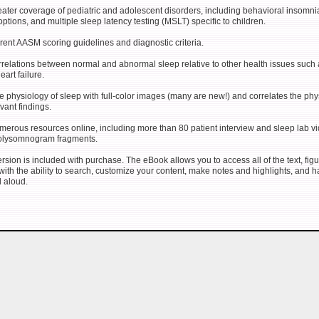
eater coverage of pediatric and adolescent disorders, including behavioral insomni
ptions, and multiple sleep latency testing (MSLT) specific to children.
rent AASM scoring guidelines and diagnostic criteria.
rrelations between normal and abnormal sleep relative to other health issues such 
eart failure.
the physiology of sleep with full-color images (many are new!) and correlates the ph
evant findings.
merous resources online, including more than 80 patient interview and sleep lab v
olysomnogram fragments.
sion is included with purchase. The eBook allows you to access all of the text, fig
with the ability to search, customize your content, make notes and highlights, and 
d aloud.