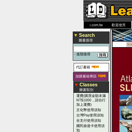
力 大 醫 學 圖 書 網
www.leaderbook.com.tw
歡迎使用 國民旅
▼
Search
圖書搜尋
-■ ■
-
進階搜尋
代訂書籍
加購書籍專區
▼
Classes
圖書類別
運費(購買金額未滿
NT$1000，請自行
加上運費)
文化幣使用須知
台灣Pay使用須知
全支付使用須知
國民旅遊卡使用須
知