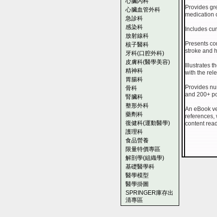
心臟內科
Provides gr
心臟血管外科
medication o
急診科
感染科
Includes cur
放射線科
Presents co
核子醫科
stroke and h
牙科(口腔外科)
皮膚科(醫學美容)
Illustrates 
精神科
with the rel
胃腸科
Provides nu
骨科
and 200+ p
腎臟科
整形外科
An eBook ver
藥劑科
references, 
復健科(運動醫學)
content rea
護理科
食品營養
限量特價專區
解剖學(組織學)
基礎醫學科
醫學模型
醫學掛圖
SPRINGER庫存出
清專區