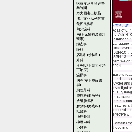
購買注意事項與營
業時間
力大圖書出版品
橘井文化系列叢書
免疫風濕科
- 內容介紹
內分泌科
Atlas of Cli
內科(家醫科及實証
by Meir H. 
醫學)
Pub
La
婦產科
Ha
眼科
ISBN
病理科(檢驗科)
ISBN
外科
耳鼻喉科(聽力和語
2024
言治療)
Easy to read
泌尿科
need to accu
胸腔內科(重症醫
Kryger and a
學)
investigati
胸腔外科
quality imag
腫瘤科(血液科)
practitioner
放射腫瘤科
recertificati
Features a t
麻醉科(疼痛科)
interpret th
獸醫科
effectively.
神經外科
神經內科
Contains the
小兒科
those in clini