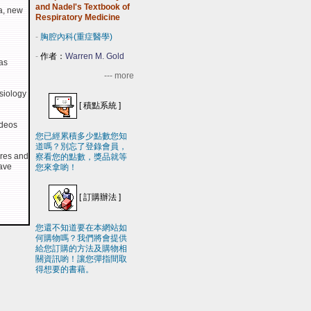
and Nadel's Textbook of
a, new
Respiratory Medicine
-
胸腔內科(重症醫學)
-
作者：
Warren M. Gold
as
--- more
ysiology
[
積點系統
]
ideos
您已經累積多少點數您知
道嗎？別忘了登錄會員，
ures and
察看您的點數，獎品就等
have
您來拿喲！
[
訂購辦法
]
您還不知道要在本網站如
何購物嗎？我們將會提供
給您訂購的方法及購物相
關資訊喲！讓您彈指間取
得想要的書藉。