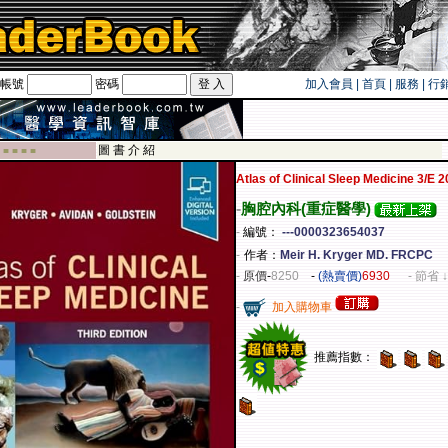
帳號
密碼
加入會員
|
首頁
|
服務
|
行
遊卡！！
圖 書 介 紹
 ■ ■ ■ ■
Atlas of Clinical Sleep Medicine 3/E 
-
胸腔內科(重症醫學)
-
編號：
---0000323654037
-
作者：
Meir H. Kryger MD. FRCPC
-
原價
-
8250
-
(熱賣價)
6930
- 節省 ↓
-
加入購物車
推薦指數：