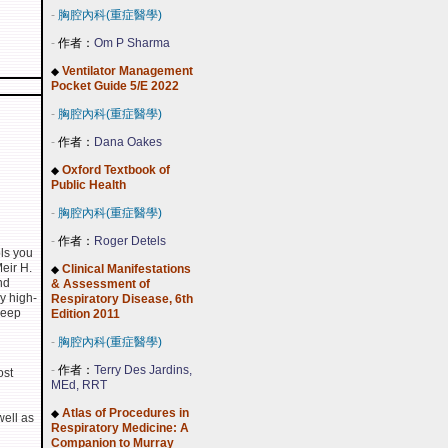
-
胸腔內科(重症醫學)
-
作者：
Om P Sharma
Ventilator Management
◆
Pocket Guide 5/E 2022
-
胸腔內科(重症醫學)
-
作者：
Dana Oakes
Oxford Textbook of
◆
Public Health
-
胸腔內科(重症醫學)
-
作者：
Roger Detels
ols you
Meir H.
Clinical Manifestations
◆
nd
& Assessment of
y high-
Respiratory Disease, 6th
leep
Edition 2011
-
胸腔內科(重症醫學)
-
作者：
Terry Des Jardins,
ost
MEd, RRT
Atlas of Procedures in
◆
well as
Respiratory Medicine: A
Companion to Murray