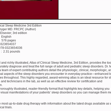
nical Sleep Medicine 3rd Edition
Kryger MD. FRCPC (Author)
lisher ‏ : ‎ Elsevier; 3rd edition
nguage ‏ : ‎ English
rdcover ‏ : ‎ 576 pages
-10 ‏ : ‎ 0323654037
-13 ‏ : ‎ 978-0323654036
Item Weight ‏ : ‎ 2.31 pounds
 and richly illustrated, Atlas of Clinical Sleep Medicine, 3rd Edition, provides the to
rately diagnose and treat the full range of adult and pediatric sleep disorders. Dr. 
 team of expert contributing authors detail the physiologic, clinical, morphologic, a
onal aspects of the sleep disorders you encounter in everyday practice―enhanced b
es throughout. This highly regarded, award-winning atlas is an ideal resource for s
s and technicians in the lab, as well as an effective review for certification and
on.
horoughly illustrated, reader-friendly format that highlights key details, helping you
e visual manifestations of your patients’ sleep disorders so you can manage them m
 most up-to-date drug therapy with information about the latest drugs available as 
cal trials.