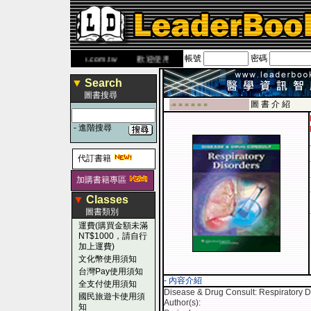
帳號
密碼
 網
www.leaderbook.com.tw
歡迎使用 國民旅遊卡！！
▼
Search
圖書搜尋
圖 書 介 紹
-■ ■ ■ ■ ■ ■
-
進階搜尋
代訂書籍
加購書籍專區
▼
Classes
圖書類別
運費(購買金額未滿
NT$1000，請自行
加上運費)
文化幣使用須知
台灣Pay使用須知
- 內容介紹
全支付使用須知
Disease & Drug Consult: Respiratory D
國民旅遊卡使用須
Author(s):
知