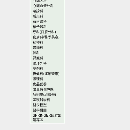
心臟內科
心臟血管外科
急診科
感染科
放射線科
核子醫科
牙科(口腔外科)
皮膚科(醫學美容)
精神科
胃腸科
骨科
腎臟科
整形外科
藥劑科
復健科(運動醫學)
護理科
食品營養
限量特價專區
解剖學(組織學)
基礎醫學科
醫學模型
醫學掛圖
SPRINGER庫存出
清專區