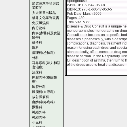
Springhouse
購買注意事項與營
ISBN-10: 1-60547-053-8
業時間
ISBN-13: 978-1-60547-053-5
力大圖書出版品
Pub Date: March 2009
橘井文化系列叢書
Pages: 480
Trim Size: 5 x 8
免疫風濕科
Disease & Drug Consult is a unique ne
內分泌科
monographs plus monographs on drugs 
內科(家醫科及實証
Consult book focuses on a specific bod
醫學)
diseases alphabetically, with a descri
婦產科
complications, diagnosis, treatment inc
眼科
reason for using each drug, and special
alphabetically, offers complete drug m
病理科(檢驗科)
disease section. In the Respiratory Di
外科
full description of asthma, then turn to
耳鼻喉科(聽力和語
of the drugs used to treat that disease.
言治療)
泌尿科
胸腔內科(重症醫
學)
胸腔外科
腫瘤科(血液科)
放射腫瘤科
麻醉科(疼痛科)
獸醫科
神經外科
神經內科
小兒科