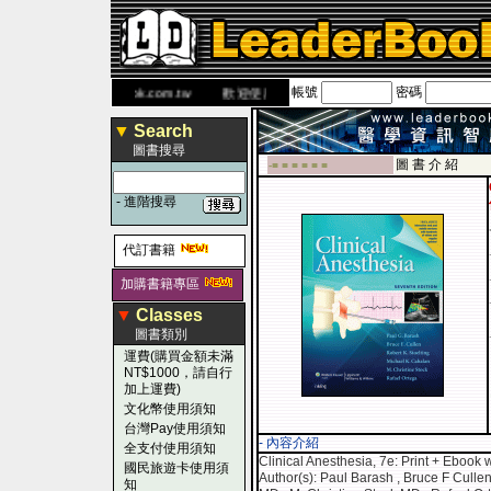
帳號
密碼
書 網
www.leaderbook.com.tw
歡迎使用 國民旅遊卡！！
▼
Search
圖書搜尋
圖 書 介 紹
-■ ■ ■ ■ ■ ■
-
進階搜尋
代訂書籍
加購書籍專區
▼
Classes
圖書類別
運費(購買金額未滿
NT$1000，請自行
加上運費)
文化幣使用須知
台灣Pay使用須知
- 內容介紹
全支付使用須知
Clinical Anesthesia, 7e: Print + Ebook 
國民旅遊卡使用須
Author(s): Paul Barash , Bruce F Culle
知