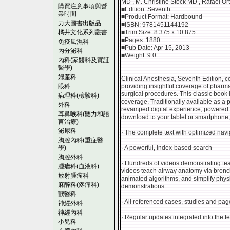
MD , M. Christine Stock MD , Rafael O
購買注意事項與營
■Edition: Seventh
業時間
■Product Format: Hardbound
力大圖書出版品
■ISBN: 9781451144192
橘井文化系列叢書
■Trim Size: 8.375 x 10.875
■Pages: 1880
免疫風濕科
■Pub Date: Apr 15, 2013
內分泌科
■Weight: 9.0
內科(家醫科及實証
醫學)
婦產科
Clinical Anesthesia, Seventh Edition, co
眼科
providing insightful coverage of pharm
surgical procedures. This classic book i
病理科(檢驗科)
coverage. Traditionally available as a 
外科
revamped digital experience, powered b
耳鼻喉科(聽力和語
download to your tablet or smartphone, 
言治療)
泌尿科
· The complete text with optimized navi
胸腔內科(重症醫
學)
· A powerful, index-based search
胸腔外科
· Hundreds of videos demonstrating te
腫瘤科(血液科)
videos teach airway anatomy via bron
放射腫瘤科
animated algorithms, and simplify phys
麻醉科(疼痛科)
demonstrations
獸醫科
· All referenced cases, studies and pag
神經外科
神經內科
· Regular updates integrated into the te
小兒科