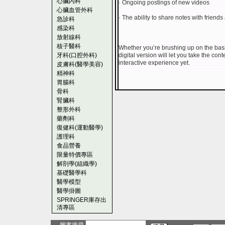
心臟內科
· Ongoing postings of new videos
心臟血管外科
· The ability to share notes with friend
急診科
感染科
放射線科
核子醫科
Whether you’re brushing up on the basi
牙科(口腔外科)
digital version will let you take the co
interactive experience yet.
皮膚科(醫學美容)
精神科
胃腸科
骨科
腎臟科
整形外科
藥劑科
復健科(運動醫學)
護理科
食品營養
限量特價專區
解剖學(組織學)
基礎醫學科
醫學模型
醫學掛圖
SPRINGER庫存出
清專區