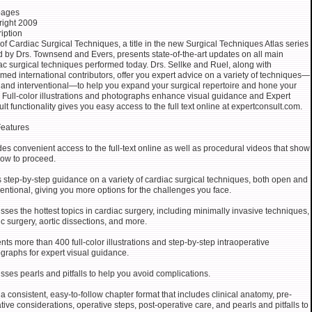
pages
ight 2009
iption
 of Cardiac Surgical Techniques, a title in the new Surgical Techniques Atlas series
d by Drs. Townsend and Evers, presents state-of-the-art updates on all main
ac surgical techniques performed today. Drs. Sellke and Ruel, along with
med international contributors, offer you expert advice on a variety of techniques—
and interventional—to help you expand your surgical repertoire and hone your
s. Full-color illustrations and photographs enhance visual guidance and Expert
lt functionality gives you easy access to the full text online at expertconsult.com.
eatures
des convenient access to the full-text online as well as procedural videos that show
ow to proceed.
s step-by-step guidance on a variety of cardiac surgical techniques, both open and
ventional, giving you more options for the challenges you face.
sses the hottest topics in cardiac surgery, including minimally invasive techniques,
ic surgery, aortic dissections, and more.
nts more than 400 full-color illustrations and step-by-step intraoperative
graphs for expert visual guidance.
sses pearls and pitfalls to help you avoid complications.
a consistent, easy-to-follow chapter format that includes clinical anatomy, pre-
tive considerations, operative steps, post-operative care, and pearls and pitfalls to