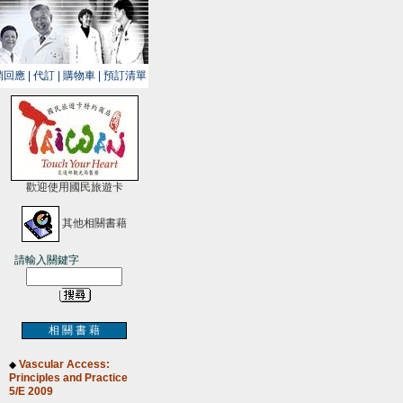
銷回應
|
代訂
|
購物車
|
預訂清單
歡迎使用國民旅遊卡
其他相關書藉
請輸入關鍵字
相 關 書 藉
Vascular Access:
◆
Principles and Practice
5/E 2009