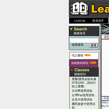
力 大 醫 學 圖 書 網
www.leaderbook.com.tw
歡迎使用 國民旅
▼
Search
圖書搜尋
-■ ■
-
進階搜尋
代訂書籍
加購書籍專區
▼
Classes
圖書類別
運費(購買金額未滿
NT$1000，請自行
加上運費)
文化幣使用須知
台灣Pay使用須知
- 內
全支付使用須知
Atlas
國民旅遊卡使用須
By F
知