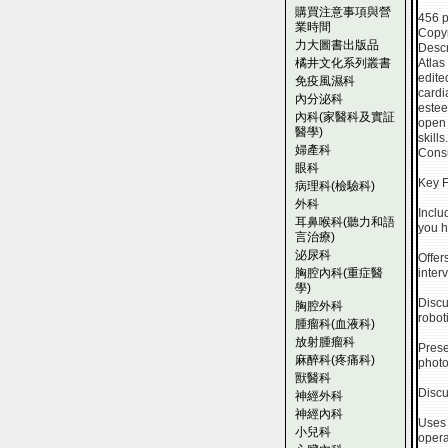
購買注意事項與營
456 
業時間
Copyr
力大圖書出版品
Descr
橘井文化系列叢書
Atlas
edite
免疫風濕科
cardi
內分泌科
estee
內科(家醫科及實証
open 
醫學)
skill
婦產科
Consu
眼科
Key F
病理科(檢驗科)
外科
Inclu
耳鼻喉科(聽力和語
you h
言治療)
泌尿科
Offer
胸腔內科(重症醫
inter
學)
Discu
胸腔外科
robot
腫瘤科(血液科)
放射腫瘤科
Prese
麻醉科(疼痛科)
photo
獸醫科
Discu
神經外科
神經內科
Uses 
小兒科
opera