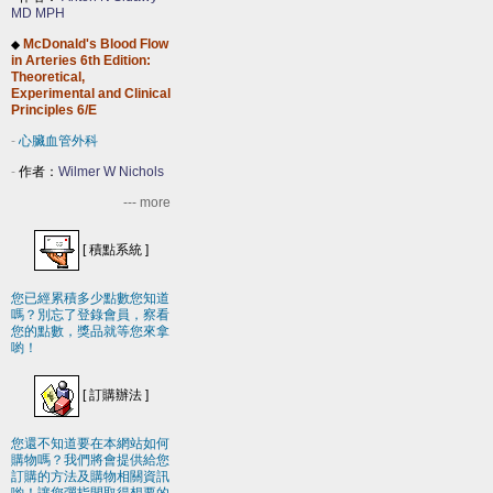
MD MPH
McDonald's Blood Flow
◆
in Arteries 6th Edition:
Theoretical,
Experimental and Clinical
Principles 6/E
-
心臟血管外科
-
作者：
Wilmer W Nichols
--- more
[
積點系統
]
您已經累積多少點數您知道
嗎？別忘了登錄會員，察看
您的點數，獎品就等您來拿
喲！
[
訂購辦法
]
您還不知道要在本網站如何
購物嗎？我們將會提供給您
訂購的方法及購物相關資訊