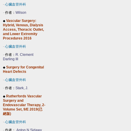
-
心臟血管外科
-
作者：
Wilson
Vascular Surgery:
◆
Hybrid, Venous, Dialysis
Access, Thoracic Outlet,
and Lower Extremity
Procedures 2016
-
心臟血管外科
-
作者：
R. Clement
Darling III
Surgery for Congenital
◆
Heart Defects
-
心臟血管外科
-
作者：
Stark, J.
Rutherfords Vascular
◆
Surgery and
Endovascular Therapy, 2-
Volume Set, 9/E 2019(已
絕版)
-
心臟血管外科
-
作者：
Anton N Sidawy