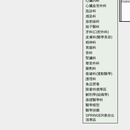
心臟內科
make 
心臟血管外科
急診科
感染科
放射線科
核子醫科
牙科(口腔外科)
皮膚科(醫學美容)
精神科
胃腸科
骨科
腎臟科
整形外科
藥劑科
復健科(運動醫學)
護理科
食品營養
限量特價專區
解剖學(組織學)
基礎醫學科
醫學模型
醫學掛圖
SPRINGER庫存出
清專區