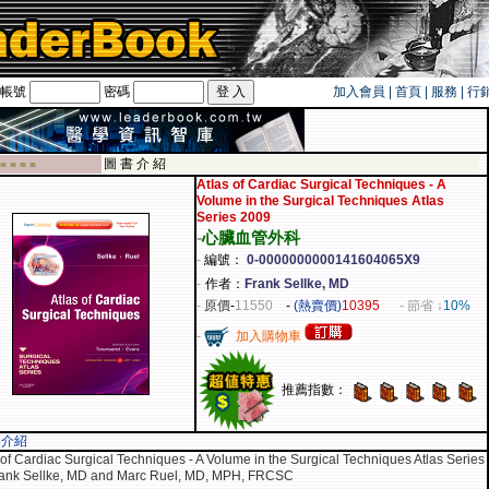
帳號
密碼
加入會員
|
首頁
|
服務
|
行
遊卡！！
圖 書 介 紹
 ■ ■ ■ ■
Atlas of Cardiac Surgical Techniques - A
Volume in the Surgical Techniques Atlas
Series 2009
-
心臟血管外科
-
編號：
0-0000000000141604065X9
-
作者：
Frank Sellke, MD
-
原價
-
11550
-
(熱賣價)
10395
- 節省 ↓
10%
-
加入購物車
推薦指數：
容介紹
 of Cardiac Surgical Techniques - A Volume in the Surgical Techniques Atlas Series
rank Sellke, MD and Marc Ruel, MD, MPH, FRCSC