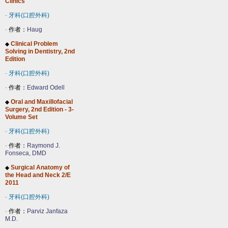
Clinics
-
牙科(口腔外科)
-
作者：
Haug
Clinical Problem
◆
Solving in Dentistry, 2nd
Edition
-
牙科(口腔外科)
-
作者：
Edward Odell
Oral and Maxillofacial
◆
Surgery, 2nd Edition - 3-
Volume Set
-
牙科(口腔外科)
-
作者：
Raymond J.
Fonseca, DMD
Surgical Anatomy of
◆
the Head and Neck 2/E
2011
-
牙科(口腔外科)
-
作者：
Parviz Janfaza
M.D.