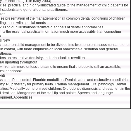
 · Forthcoming Title (May 2003)
cise, practical and highly-illustrated guide to the management of child patients for
l students and general dental practitioners.
res
se presentation of the management of all common dental conditions of children,
ding those with special needs.
200 colour illustrations facilitate diagnosis of dental abnormalities.
nts the essential practical information much more accessibly than competing
.
's New
 chapter on child management to be divided into two - one on assessment and one
in control, with more emphasis on local anaesthesia, sedation and general
thesia.
ers on restorative dentistry and orthodontics rewritten
al updating throughout
will remain more or less the same to ensure that the book is still an acessible,
ical handbook.
ents
sment. Pain control. Fluoride modalities. Dental caries and restorative paediatric
stry. Pulp therapy for primary teeth. Trauma management. Oral pathology. Dental
lies. Medically compromised children. Orthodontic diagnosis and treatment in the
 dentition. Mangement of the cleft lip and palate. Speech and language
opment. Appendices.