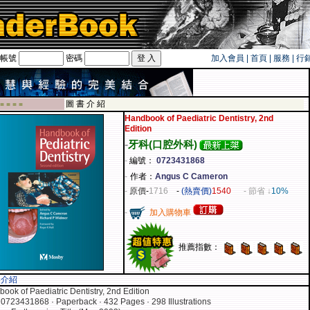
帳號
密碼
加入會員
|
首頁
|
服務
|
行
圖 書 介 紹
 ■ ■ ■ ■
Handbook of Paediatric Dentistry, 2nd
Edition
-
牙科(口腔外科)
-
編號：
0723431868
-
作者：
Angus C Cameron
-
原價
-
1716
-
(熱賣價)
1540
- 節省 ↓
10%
-
加入購物車
推薦指數：
容介紹
ook of Paediatric Dentistry, 2nd Edition
0723431868 · Paperback · 432 Pages · 298 Illustrations