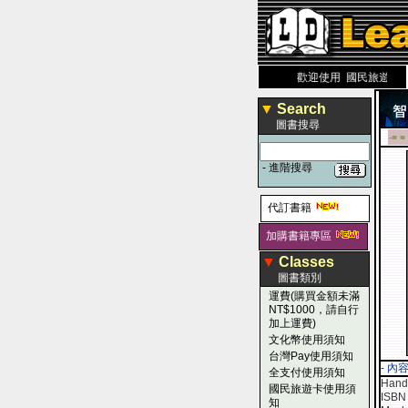
力 大 醫 學 圖 書 網
www.leaderbook.com.tw
歡迎使用 國民旅遊卡！！
▼
Search
圖書搜尋
-■ ■
-
進階搜尋
代訂書籍
加購書籍專區
▼
Classes
圖書類別
運費(購買金額未滿
NT$1000，請自行
加上運費)
文化幣使用須知
台灣Pay使用須知
- 內
全支付使用須知
Handb
國民旅遊卡使用須
ISBN 
知