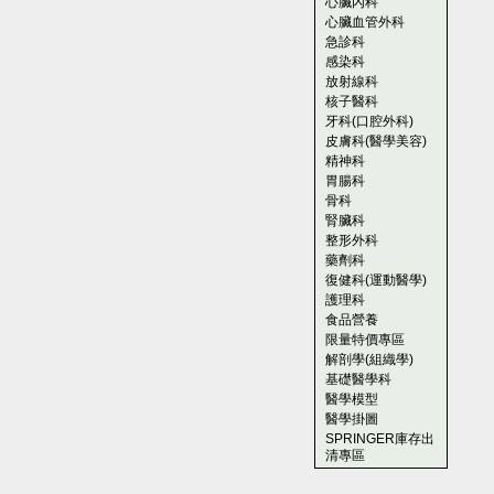
心臟內科
心臟血管外科
急診科
感染科
放射線科
核子醫科
牙科(口腔外科)
皮膚科(醫學美容)
精神科
胃腸科
骨科
腎臟科
整形外科
藥劑科
復健科(運動醫學)
護理科
食品營養
限量特價專區
解剖學(組織學)
基礎醫學科
醫學模型
醫學掛圖
SPRINGER庫存出
清專區