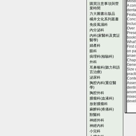
Mosby
購買注意事項與營
A con
業時間
denta
力大圖書出版品
Featu
橘井文化系列叢書
Conci
inclu
免疫風濕科
Over 
內分泌科
Prese
內科(家醫科及實証
books
醫學)
What
婦產科
First
眼科
on pa
anaes
病理科(檢驗科)
Chapt
外科
Gener
耳鼻喉科(聽力和語
Size 
言治療)
pract
泌尿科
Cont
胸腔內科(重症醫
Asses
學)
denti
anoma
胸腔外科
mixed
腫瘤科(血液科)
devel
放射腫瘤科
麻醉科(疼痛科)
獸醫科
神經外科
神經內科
小兒科