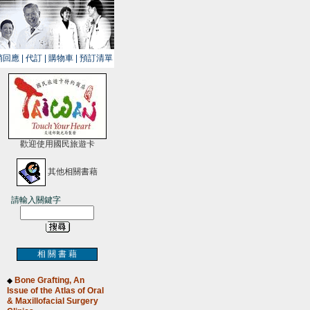
銷回應
|
代訂
|
購物車
|
預訂清單
歡迎使用國民旅遊卡
其他相關書藉
請輸入關鍵字
相 關 書 藉
Bone Grafting, An
◆
Issue of the Atlas of Oral
& Maxillofacial Surgery