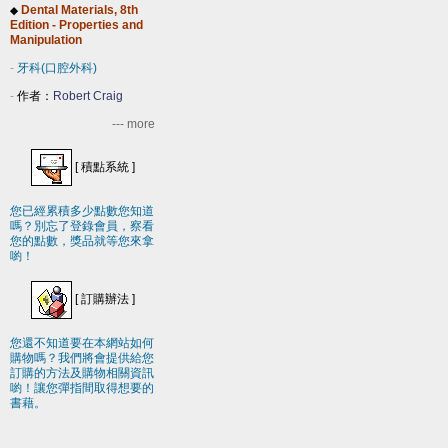
Dental Materials, 8th
◆
Edition - Properties and
Manipulation
-
牙科(口腔外科)
-
作者：
Robert Craig
--- more
[
積點系統
]
您已經累積多少點數您知道
嗎？別忘了登錄會員，察看
您的點數，獎品就等您來拿
喲！
[
訂購辦法
]
您還不知道要在本網站如何
購物嗎？我們將會提供給您
訂購的方法及購物相關資訊
喲！讓您彈指間取得想要的
書藉。