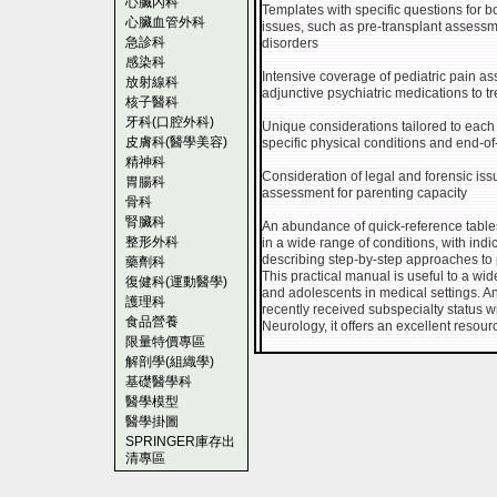
心臟內科
Templates with specific questions for b
心臟血管外科
issues, such as pre-transplant assess
急診科
disorders
感染科
Intensive coverage of pediatric pain 
放射線科
adjunctive psychiatric medications to tr
核子醫科
牙科(口腔外科)
Unique considerations tailored to each
皮膚科(醫學美容)
specific physical conditions and end-of-
精神科
Consideration of legal and forensic issu
胃腸科
assessment for parenting capacity
骨科
腎臟科
An abundance of quick-reference tabl
整形外科
in a wide range of conditions, with indi
describing step-by-step approaches to
藥劑科
This practical manual is useful to a wi
復健科(運動醫學)
and adolescents in medical settings.
護理科
recently received subspecialty status 
食品營養
Neurology, it offers an excellent resou
限量特價專區
解剖學(組織學)
基礎醫學科
醫學模型
醫學掛圖
SPRINGER庫存出
清專區