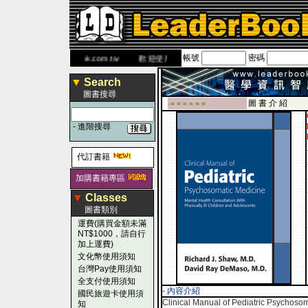
帳號
密碼
書 網
www.leaderbook.com.tw
歡迎使用 國民旅遊卡！！
▼
Search
圖書搜尋
圖 書 介 紹
-■ ■ ■ ■ ■ ■
-
進階搜尋
代訂書籍
加購書籍專區
▼
Classes
圖書類別
運費(購買金額未滿
NT$1000，請自行
加上運費)
文化幣使用須知
台灣Pay使用須知
全支付使用須知
- 內容介紹
國民旅遊卡使用須
Clinical Manual of Pediatric Psychosom
知