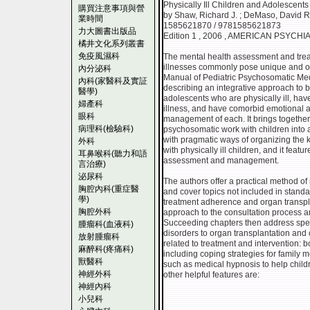
Physically Ill Children and Adolescents
購買注意事項與營
by Shaw, Richard J. ; DeMaso, David R
業時間
1585621870 / 9781585621873
力大圖書出版品
Edition 1 , 2006 , AMERICAN PSYCH
橘井文化系列叢書
免疫風濕科
The mental health assessment and trea
illnesses commonly pose unique and oft
內分泌科
Manual of Pediatric Psychosomatic Medi
內科(家醫科及實証
describing an integrative approach to 
醫學)
adolescents who are physically ill, ha
婦產科
illness, and have comorbid emotional a
眼科
management of each. It brings together 
病理科(檢驗科)
psychosomatic work with children into a
with pragmatic ways of organizing the ke
外科
with physically ill children, and it feat
耳鼻喉科(聽力和語
assessment and management.
言治療)
泌尿科
The authors offer a practical method of
胸腔內科(重症醫
and cover topics not included in standa
學)
treatment adherence and organ transpl
胸腔外科
approach to the consultation process 
Succeeding chapters then address speci
腫瘤科(血液科)
disorders to organ transplantation and 
放射腫瘤科
related to treatment and intervention: 
麻醉科(疼痛科)
including coping strategies for famil
獸醫科
such as medical hypnosis to help child
神經外科
other helpful features are:
神經內科
小兒科