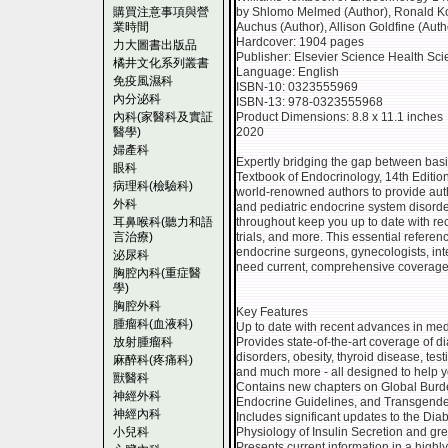
購買注意事項與營
by Shlomo Melmed (Author), Ronald Koe
業時間
Auchus (Author), Allison Goldfine (Auth
Hardcover: 1904 pages
力大圖書出版品
Publisher: Elsevier Science Health Sci
橘井文化系列叢書
Language: English
免疫風濕科
ISBN-10: 0323555969
內分泌科
ISBN-13: 978-0323555968
內科(家醫科及實証
Product Dimensions: 8.8 x 11.1 inches
醫學)
2020
婦產科
Expertly bridging the gap between basic
眼科
Textbook of Endocrinology, 14th Edition
病理科(檢驗科)
world-renowned authors to provide autho
外科
and pediatric endocrine system disorde
耳鼻喉科(聽力和語
throughout keep you up to date with rec
言治療)
trials, and more. This essential referen
endocrine surgeons, gynecologists, inte
泌尿科
need current, comprehensive coverage of
胸腔內科(重症醫
學)
胸腔外科
Key Features
腫瘤科(血液科)
Up to date with recent advances in medic
放射腫瘤科
Provides state-of-the-art coverage of 
disorders, obesity, thyroid disease, tes
麻醉科(疼痛科)
and much more - all designed to help yo
獸醫科
Contains new chapters on Global Burde
神經外科
Endocrine Guidelines, and Transgende
神經內科
Includes significant updates to the Dia
小兒科
Physiology of Insulin Secretion and gr
Presents current information in a highly 