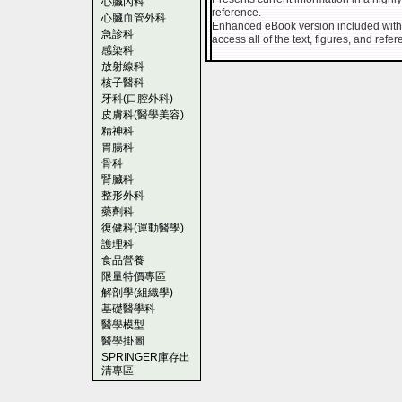
心臟內科
reference.
心臟血管外科
Enhanced eBook version included with
急診科
access all of the text, figures, and refe
感染科
放射線科
核子醫科
牙科(口腔外科)
皮膚科(醫學美容)
精神科
胃腸科
骨科
腎臟科
整形外科
藥劑科
復健科(運動醫學)
護理科
食品營養
限量特價專區
解剖學(組織學)
基礎醫學科
醫學模型
醫學掛圖
SPRINGER庫存出
清專區