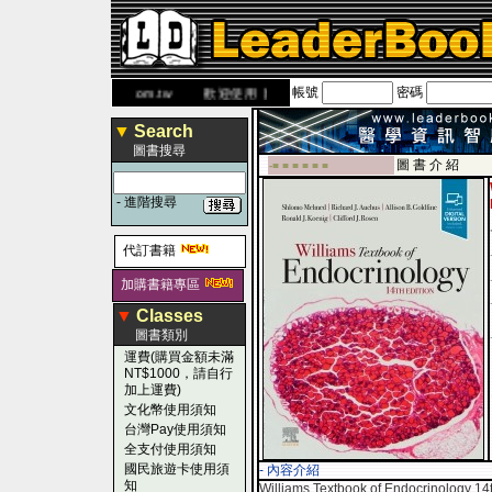
帳號
密碼
網
www.leaderbook.com.tw
歡迎使用 國民旅遊卡！！
▼
Search
圖書搜尋
圖 書 介 紹
-■ ■ ■ ■ ■ ■
-
進階搜尋
代訂書籍
加購書籍專區
▼
Classes
圖書類別
運費(購買金額未滿
NT$1000，請自行
加上運費)
文化幣使用須知
台灣Pay使用須知
全支付使用須知
國民旅遊卡使用須
- 內容介紹
知
Williams Textbook of Endocrinology 14t