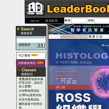
帳號
密碼
網
www.leaderbook.com.tw
歡迎使用 國民旅遊卡！！
▼
Search
圖書搜尋
圖 書 介 紹
-■ ■ ■ ■ ■ ■
-
進階搜尋
代訂書籍
加購書籍專區
▼
Classes
圖書類別
運費(購買金額未滿
NT$1000，請自行
加上運費)
文化幣使用須知
台灣Pay使用須知
全支付使用須知
國民旅遊卡使用須
知