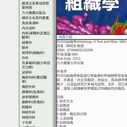
購買注意事項與營
業時間
力大圖書出版品
橘井文化系列叢書
免疫風濕科
內分泌科
內科(家醫科及實証
- 內容介紹
醫學)
ROSS組織學(Histology: A Text and Atlas: With
婦產科
譯者 : 周明加 教授
眼科
ISBN : 9789869228268
病理科(檢驗科)
平裝/頁數:985
外科
Pub Date :2021
耳鼻喉科(聽力和語
力大圖書公司出版
言治療)
作者序
泌尿科
ROSS組織學將延續引導健康科學相關學習者
胸腔內科(重症醫
樣，本書是「內文與圖譜」的組合，因為標準
學)
圖片，以及臨床照片來補充說明。另外，現已
胸腔外科
板，還附上顯微解剖學重點式和總結性的圖說。
腫瘤科(血液科)
放射腫瘤科
目錄
1 研究方法
麻醉科(疼痛科)
2 細胞質
獸醫科
3 細胞核
神經外科
4 組織：概念與分類
神經內科
5 上皮組織
小兒科
6 結締組織
7 軟骨