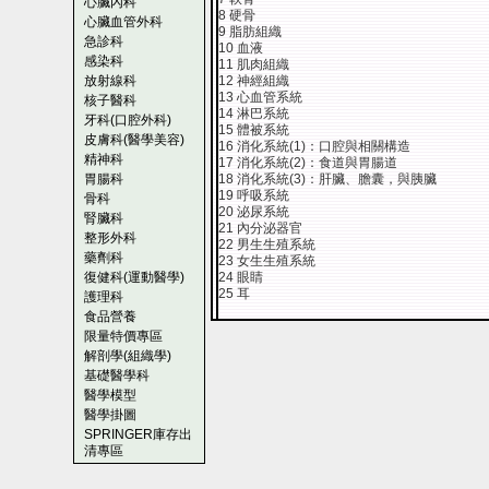
心臟內科
8 硬骨
心臟血管外科
9 脂肪組織
急診科
10 血液
感染科
11 肌肉組織
放射線科
12 神經組織
13 心血管系統
核子醫科
14 淋巴系統
牙科(口腔外科)
15 體被系統
皮膚科(醫學美容)
16 消化系統(1)：口腔與相關構造
精神科
17 消化系統(2)：食道與胃腸道
胃腸科
18 消化系統(3)：肝臟、膽囊，與胰臟
19 呼吸系統
骨科
20 泌尿系統
腎臟科
21 內分泌器官
整形外科
22 男生生殖系統
藥劑科
23 女生生殖系統
復健科(運動醫學)
24 眼睛
25 耳
護理科
食品營養
限量特價專區
解剖學(組織學)
基礎醫學科
醫學模型
醫學掛圖
SPRINGER庫存出
清專區