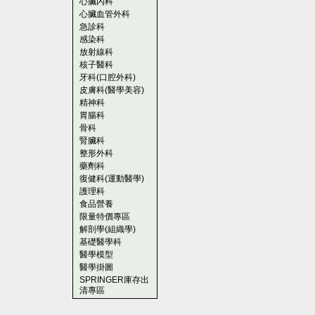
心臟內科
心臟血管外科
急診科
感染科
放射線科
核子醫科
牙科(口腔外科)
皮膚科(醫學美容)
精神科
胃腸科
骨科
腎臟科
整形外科
藥劑科
復健科(運動醫學)
護理科
食品營養
限量特價專區
解剖學(組織學)
基礎醫學科
醫學模型
醫學掛圖
SPRINGER庫存出
清專區