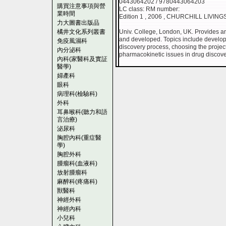
0443064202 / 9780443064203
購買注意事項與營
LC class: RM number:
業時間
Edition 1 , 2006 , CHURCHILL LIVIN
力大圖書出版品
橘井文化系列叢書
Univ. College, London, UK. Provides an
and developed. Topics include develop
免疫風濕科
discovery process, choosing the project,
內分泌科
pharmacokinetic issues in drug discove
內科(家醫科及實証
醫學)
婦產科
眼科
病理科(檢驗科)
外科
耳鼻喉科(聽力和語
言治療)
泌尿科
胸腔內科(重症醫
學)
胸腔外科
腫瘤科(血液科)
放射腫瘤科
麻醉科(疼痛科)
獸醫科
神經外科
神經內科
小兒科