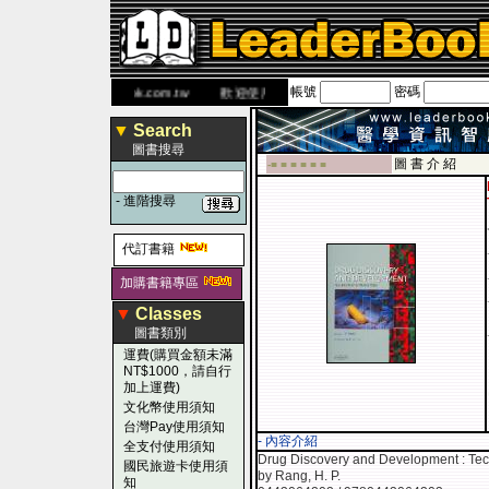
帳號
密碼
書 網
www.leaderbook.com.tw
歡迎使用 國民旅遊卡！！
▼
Search
圖書搜尋
圖 書 介 紹
-■ ■ ■ ■ ■ ■
-
進階搜尋
代訂書籍
加購書籍專區
▼
Classes
圖書類別
運費(購買金額未滿
NT$1000，請自行
加上運費)
文化幣使用須知
台灣Pay使用須知
- 內容介紹
全支付使用須知
Drug Discovery and Development : Tech
國民旅遊卡使用須
by Rang, H. P.
知