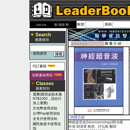
帳號
密碼
網
www.leaderbook.com.tw
歡迎使用 國民旅遊卡！！
▼
Search
圖書搜尋
圖 書 介 紹
-■ ■ ■ ■ ■ ■
-
進階搜尋
代訂書籍
加購書籍專區
▼
Classes
圖書類別
運費(購買金額未滿
NT$1000，請自行
加上運費)
文化幣使用須知
台灣Pay使用須知
- 內容介紹
全支付使用須知
神經超音波(Neurosonology)附光碟
國民旅遊卡使用須
作者:胡漢華 教授、許弘毅 醫師
知