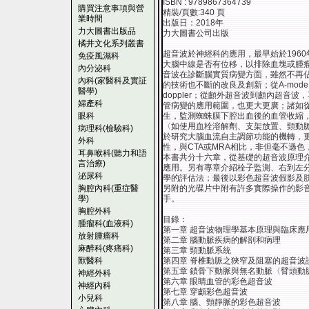
ISBN : 9789867364739
購買注意事項與營
精裝/頁數:340 頁
業時間
出版日：2018年
力大圖書出版品
力大圖書公司出版
橘井文化系列叢書
超音波於神經科的應用，最早始於1960
免疫風濕科
大腦中線是否有位移，以排除血塊或腫
內分泌科
音波在診斷腦實質病變方面，雖然不再
內科(家醫科及實証
的技術也不斷的改良及創新；從A-mode，B-mo
醫學)
doppler；從顱外超音波到顱內超音
婦產科
管病變的應用範圍，也更大更廣；諸如
眼科
生，監測蜘蛛膜下腔出血後的血管收縮
〈如使用血栓溶解劑、支架放置、頸動脈內
病理科(檢驗科)
於研究大腦血流自主調節功能的機轉，
外科
性，與CTA或MRA相比，非但毫不遜
耳鼻喉科(聽力和語
本書共分十六章，從基礎的超音波原理
言治療)
應用。另有專章介紹栓子監測、右到左
泌尿科
學的評估法；最後以彩色超音波假影及
胸腔內科(重症醫
另附的光碟片中附有許多實際操作的影
學)
手。
胸腔外科
目錄：
腫瘤科(血液科)
第一章 超音波物理學基本原理與臨床應
放射腫瘤科
第二章 腦動脈疾病的解剖和病理
麻醉科(疼痛科)
第三章 頸動脈系統
獸醫科
第四章 脊椎動脈之狹窄及阻塞的超音波
第五章 鎖骨下動脈與無名動脈〈臂頭動
神經外科
第六章 眼睛血管的彩色超音波
神經內科
第七章 穿顱彩色超音波
小兒科
第八章 腦、頸靜脈的彩色超音波