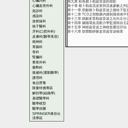
心臟內科
第九章 彩色都卜勒超音波的假影
心臟血管外科
第十章 都卜勒血流波形與流速參數之判
第十一章 穿顱都卜勒超音波之微栓子監
急診科
第十二章 TCD之頸動脈內膜剝脫術術中
感染科
第十三章 經顱多普勒超音波之右向左分
放射線科
第十四章 腦循環血流動力學監測與自主
核子醫科
第十五章 神經超音波之神經急重症評估
牙科(口腔外科)
第十六章 肢體動靜脈血管超音波檢查
皮膚科(醫學美容)
精神科
胃腸科
骨科
腎臟科
整形外科
藥劑科
復健科(運動醫學)
護理科
食品營養
限量特價專區
解剖學(組織學)
基礎醫學科
醫學模型
醫學掛圖
SPRINGER庫存出
清專區