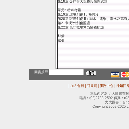
第18章 爆炸與大規模殺傷性武器
單元6 特殊考量
第19章 環境創傷 I：熱與冷
第20章 環境創傷 II：溺水、電擊、潛水及高海
第21章 野外創傷照護
第22章 民間戰場緊急醫療照護
辭彙
索引
圖書搜尋
|
加入會員
|
回首頁
|
服務中心
|
行銷回
本站內容為 力大圖書有
電話：
(02)2733-2592
傳真：
(0
力大圖書：台北
Copyright 2002-2025 Le