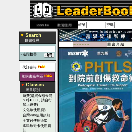
帳號
密碼
 網
www.leaderbook.com.tw
歡迎使用 國民旅遊卡！！
▼
Search
圖書搜尋
圖 書 介 紹
-■ ■ ■ ■ ■ ■
-
進階搜尋
代訂書籍
加購書籍專區
▼
Classes
圖書類別
運費(購買金額未滿
NT$1000，請自行
加上運費)
文化幣使用須知
台灣Pay使用須知
全支付使用須知
國民旅遊卡使用須
知