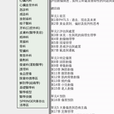
心臟內科
評估創傷病患，如何立即處置致命性的問題與
心臟血管外科
總目錄
急診科
感染科
單元1 前言
放射線科
第1章PHTLS：過去、現在及未來
核子醫科
第2章 黃金原則、偏好及批判性思考
牙科(口腔外科)
單元2 評估與處置
皮膚科(醫學美容)
第3章 休克：生與死的病理生理學
精神科
第4章 創傷物理學
胃腸科
第5章 現場管理
骨科
第6章 患者評估與處置
第7章 氣道與通氣
腎臟科
整形外科
單元3 特定傷害
藥劑科
第8章 頭部創傷
復健科(運動醫學)
第9章 脊髓創傷
護理科
第10章 胸部創傷
第11章 腹部創傷
食品營養
第12章 肌肉骨骼創傷
限量特價專區
第13章 燒灼傷
解剖學(組織學)
第14章 小兒創傷
基礎醫學科
第15章 老人創傷
醫學模型
單元4 預防
醫學掛圖
第16章 傷害預防
SPRINGER庫存出
清專區
單元5 大量傷患與恐佈主義
第17章 災難管理