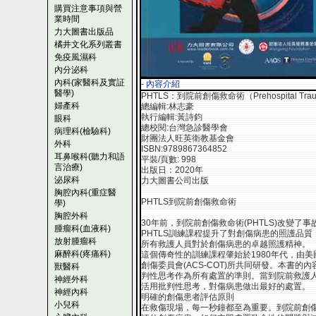
購買注意事項與營
業時間
力大圖書出版品
橘井文化系列叢書
免疫風濕科
內分泌科
內科(家醫科及實証
- 內容介紹
醫學)
PHTLS：到院前創傷救命術（Prehospital Trauma 
婦產科
總編輯:林志豪
執行編輯:黃詩鈞
眼科
總校閱:台灣急診醫學會
病理科(檢驗科)
財團法人旺英衛教基金會
外科
ISBN:9789867364852
耳鼻喉科(聽力和語
平裝/頁數: 998
言治療)
出版日：2020年
泌尿科
力大圖書公司出版
胸腔內科(重症醫
PHTLS到院前創傷救命術
學)
胸腔外科
30年前，到院前創傷救命術(PHTLS)改變
腫瘤科(血液科)
PHTLS訓練課程提升了對創傷病患的照護品質
放射腫瘤科
所有救護人員對於創傷病患的卓越照護精神。
麻醉科(疼痛科)
這個傳奇性的訓練課程肇始於1980年代，由美
創傷委員會(ACS-COT)所共同研發。本書的
獸醫科
判性思考作為所有處置的準則。當到院前救護
神經外科
活用批判性思考，對傷病患做出最好的處置。
神經內科
明確的創傷患者評估原則
小兒科
在救傷現場，每一秒鐘都至為重要。到院前創傷救