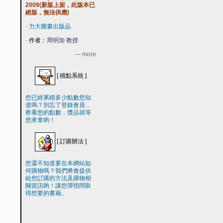
2009(新版上架，此版本已
絕版，無法供應)
-
力大圖書出版品
-
作者：
周明加 教授
--- more
[
積點系統
]
您已經累積多少點數您知
道嗎？別忘了登錄會員，
察看您的點數，獎品就等
您來拿喲！
[
訂購辦法
]
您還不知道要在本網站如
何購物嗎？我們將會提供
給您訂購的方法及購物相
關資訊喲！讓您彈指間取
得想要的書藉。