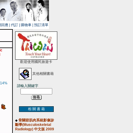
銷回應
|
代訂
|
購物車
|
預訂清單
c
l
歡迎使用國民旅遊卡
其他相關書藉
14%
請輸入關鍵字
相 關 書 藉
骨關節肌肉系統影像診
◆
斷學(Musculoskeletal
Radiology) 中文版 2009