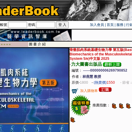
帳號
密碼
加入會員
|
首頁
|
服務
|
行
卡！！
圖 書 介 紹
 ■ ■ ■ ■
骨骼肌肉系統基礎生物力學 第五版(Basi
Biomechanics of the Musculoskeleta
System 5/e)中文版 2025
-
力大圖書出版品
-
編號：
------000000006269790852
-
作者：
林燕慧 教授
-
原價
-
1800
-
(熱賣價)
1550
- 節省 ↓
-
加入購物車
推薦指數：