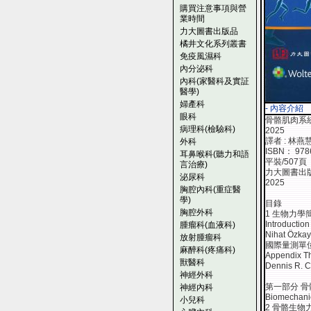
購買注意事項與營
業時間
力大圖書出版品
橘井文化系列叢書
免疫風濕科
內分泌科
內科(家醫科及實証
醫學)
婦產科
- 內容介紹
眼科
骨骼肌肉系統基礎生
病理科(檢驗科)
2025
譯者 : 林燕
外科
ISBN： 978
耳鼻喉科(聽力和語
平裝/507頁
言治療)
力大圖書出
泌尿科
2025
胸腔內科(重症醫
學)
目錄
胸腔外科
1 生物力
Introductio
腫瘤科(血液科)
Nihat Özka
放射腫瘤科
國際量測單
麻醉科(疼痛科)
Appendix Th
獸醫科
Dennis R. C
神經外科
第一部分 
神經內科
Biomechanic
小兒科
2 骨骼生物