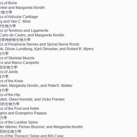
cs of Bone
rankel and Margareta Nordin
生物力學
 of Articular Cartilage
ng and Van C. Mow
帶生物力學
cs of Tendons and Ligaments
 Carlo de Castro, and Margareta Nordin
經與脊神經根生物力學
s of Peripheral Nerves and Spinal Nerve Roots
ik, Göran Lundborg, Kjell Olmarker, and Robert R. Myers
物力學
s of Skeletal Muscle
enz and Marco Campello
關節生物力學
s of Joints
物力學
s of the Knee
rankel, Margareta Nordin, and PeterS. Walker
物力學
s of the Hip
adeh, Owen Kendall, and Victor Frankel
部的生物力學
s of the Foot and Ankle
agins and Evangelos Pappas
物力學
s of the Lumbar Spine
ter Weiner, Florian Brunner, and Margareta Nordin
胸腔的生物力學
s of the Thoracic Spine and Rib Cage