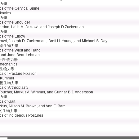
物力學
s of the Cervical Spine
kovich
物力學
s of the Shoulder
Jordan, Laith M. Jazrawi, and Joseph D.Zuckerman
物力學
s of the Elbow
zrawi, Joseph D. Zuckerman,. Brett H. Young, and Michael S. Day
手部生物力學
s of the Wrist and Hand
r and Jane Bear-Lehman
應用生物力學
omechanics
定生物力學
s of Fracture Fixation
. Kummer
換術生物力學
s of Arthroplasty
oucher, Markus A. Wimmer, and Gunnar B.J. Andersson
物力學
s of Gait
ckus, Allison M. Brown, and Ann E. Barr
勢的生物力學
s of Indigenous Postures