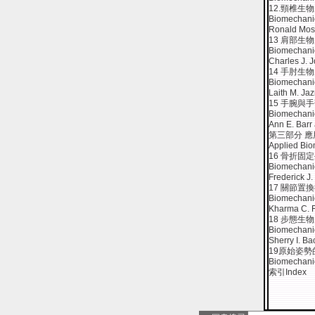
12.頸椎生
Biomechanic
Ronald Mos
13 肩部生
Biomechanic
Charles J. 
14 手肘生
Biomechanic
Laith M. Ja
15 手腕與
Biomechanic
Ann E. Bar
第三部分 
Applied Bi
16 骨折固
Biomechanic
Frederick J
17 關節置
Biomechanic
Kharma C. F
18 步態生
Biomechanic
Sherry I. Ba
19原始姿
Biomechanic
索引Index