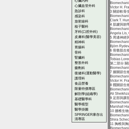
心臟內科
Biomechani
心臟血管外科
Victor H. F
急診科
3 關節軟骨
Biomechanics
感染科
Clark T. Hu
放射線科
4 肌腱與韌
核子醫科
Biomechani
牙科(口腔外科)
Angela Lis,
皮膚科(醫學美容)
5 周邊神
Biomechanic
精神科
Björn Rydev
胃腸科
6 骨骼肌生
骨科
Biomechanic
腎臟科
Tobias Lor
整形外科
第二部分 
Biomechanic
藥劑科
7 膝關節生
復健科(運動醫學)
Biomechanic
護理科
Victor H. F
食品營養
8 髖關節生
限量特價專區
Biomechanic
Ali Sheikhz
解剖學(組織學)
9 足部與踝
基礎醫學科
Biomechanic
醫學模型
Marshall H
醫學掛圖
10 腰椎生
SPRINGER庫存出
Biomechanic
清專區
Shira Schec
11 胸椎與
Biomechanic