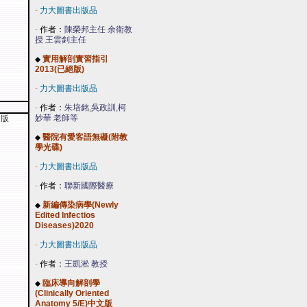
-
力大圖書出版品
-
作者：
陳榮邦主任 余衛教
授 王雲釗主任
實用解剖實習指引
◆
2013(已絕版)
-
力大圖書出版品
-
作者：
朱培銘,吳政訓,柯
妙華 老師等
文版
醫院有愛客語無礙(附教
◆
學光碟)
-
力大圖書出版品
-
作者：
聯新國際醫療
新編傳染病學(Newly
◆
Edited Infectios
Diseases)2020
-
力大圖書出版品
-
作者：
王凱淞 教授
臨床導向解剖學
◆
(Clinically Oriented
Anatomy 5/E)中文版