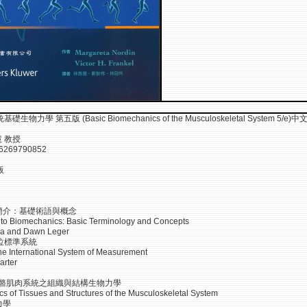
物力學 第五版 (Basic Biomechanics of the Musculoskeletal System 5/e)中
慧 教授
6269790852
版
學簡介：基礎術語與概念
n to Biomechanics: Basic Terminology and Concepts
ya and Dawn Leger
位標準系統
e International System of Measurement
arter
骨骼肌肉系統之組織與結構生物力學
s of Tissues and Structures of the Musculoskeletal System
力學