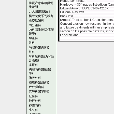
Henderson (Editor)
購買注意事項與營
Hardcover - 354 pages 1st edition (Jan
業時間
Edward Arnold; ISBN: 034074216X
力大圖書出版品
Editorial Reviews
橘井文化系列叢書
Book Info
(Arnold) Third author, I. Craig Henderso
免疫風濕科
Concentrates on new research in the lab
內分泌科
and future treatments with an emphasis 
內科(家醫科及實証
section on the possible hazards, short
醫學)
For clinicians.
婦產科
眼科
病理科(檢驗科)
外科
耳鼻喉科(聽力和語
言治療)
泌尿科
胸腔內科(重症醫
學)
胸腔外科
腫瘤科(血液科)
放射腫瘤科
麻醉科(疼痛科)
獸醫科
神經外科
神經內科
小兒科