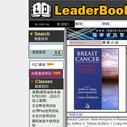
帳號
密碼
書 網
www.leaderbook.com.tw
歡迎使用 國民旅遊卡！！
▼
Search
圖書搜尋
圖 書 介 紹
-■ ■ ■ ■ ■ ■
-
進階搜尋
代訂書籍
加購書籍專區
▼
Classes
圖書類別
運費(購買金額未滿
NT$1000，請自行
加上運費)
文化幣使用須知
台灣Pay使用須知
- 內容介紹
全支付使用須知
Breast Cancer: New Horizons in Resea
國民旅遊卡使用須
by Jeffrey S. Tobias (Editor), I. Craig 
知