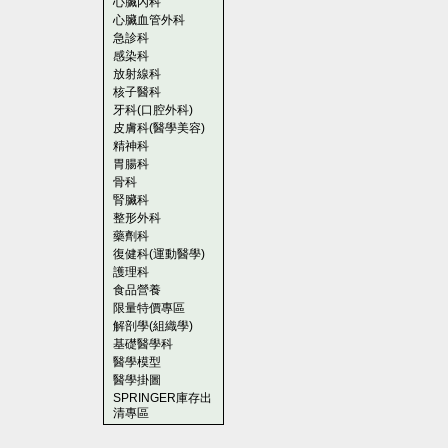
心臟內科
心臟血管外科
急診科
感染科
放射線科
核子醫科
牙科(口腔外科)
皮膚科(醫學美容)
精神科
胃腸科
骨科
腎臟科
整形外科
藥劑科
復健科(運動醫學)
護理科
食品營養
限量特價專區
解剖學(組織學)
基礎醫學科
醫學模型
醫學掛圖
SPRINGER庫存出
清專區