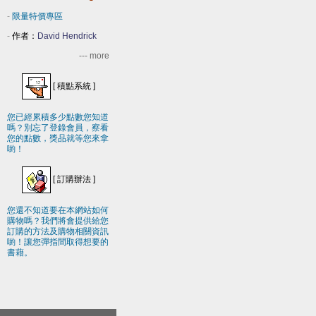
-
限量特價專區
-
作者：
David Hendrick
--- more
[
積點系統
]
您已經累積多少點數您知道
嗎？別忘了登錄會員，察看
您的點數，獎品就等您來拿
喲！
[
訂購辦法
]
您還不知道要在本網站如何
購物嗎？我們將會提供給您
訂購的方法及購物相關資訊
喲！讓您彈指間取得想要的
書藉。