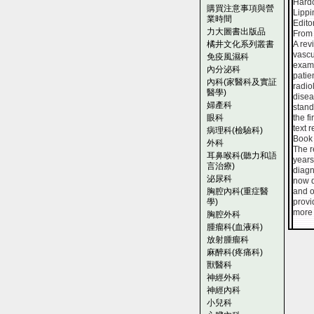
Hardc
購買注意事項與營
Lippi
業時間
Edito
力大圖書出版品
From 
橘井文化系列叢書
A rev
vascu
免疫風濕科
exami
內分泌科
patie
內科(家醫科及實証
radio
醫學)
disea
婦產科
stand
眼科
the f
text 
病理科(檢驗科)
Book 
外科
The r
耳鼻喉科(聽力和語
years
言治療)
diagn
泌尿科
now d
胸腔內科(重症醫
and o
學)
provi
more
胸腔外科
腫瘤科(血液科)
放射腫瘤科
麻醉科(疼痛科)
獸醫科
神經外科
神經內科
小兒科