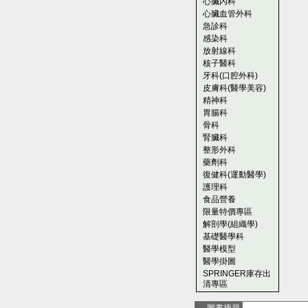
心臟內科
心臟血管外科
急診科
感染科
放射線科
核子醫科
牙科(口腔外科)
皮膚科(醫學美容)
精神科
胃腸科
骨科
腎臟科
整形外科
藥劑科
復健科(運動醫學)
護理科
食品營養
限量特價專區
解剖學(組織學)
基礎醫學科
醫學模型
醫學掛圖
SPRINGER庫存出
清專區