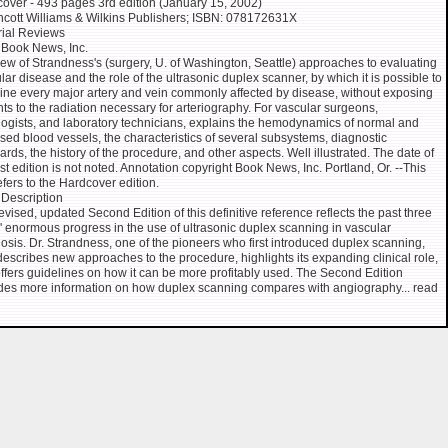
over - 493 pages 3rd edition (January 15, 2002)
ncott Williams & Wilkins Publishers; ISBN: 078172631X
rial Reviews
Book News, Inc.
iew of Strandness's (surgery, U. of Washington, Seattle) approaches to evaluating
lar disease and the role of the ultrasonic duplex scanner, by which it is possible to
ne every major artery and vein commonly affected by disease, without exposing
nts to the radiation necessary for arteriography. For vascular surgeons,
logists, and laboratory technicians, explains the hemodynamics of normal and
sed blood vessels, the characteristics of several subsystems, diagnostic
ards, the history of the procedure, and other aspects. Well illustrated. The date of
irst edition is not noted. Annotation copyright Book News, Inc. Portland, Or. --This
refers to the Hardcover edition.
Description
evised, updated Second Edition of this definitive reference reflects the past three
' enormous progress in the use of ultrasonic duplex scanning in vascular
osis. Dr. Strandness, one of the pioneers who first introduced duplex scanning,
escribes new approaches to the procedure, highlights its expanding clinical role,
ffers guidelines on how it can be more profitably used. The Second Edition
des more information on how duplex scanning compares with angiography... read