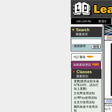
力 大 醫 學 圖 書 網
www.leaderbook.com.tw
歡迎使用 國民
▼
Search
圖書搜尋
-■ ■
-
進階搜尋
代訂書籍
加購書籍專區
▼
Classes
圖書類別
運費(購買金額未滿
NT$1000，請自行
加上運費)
文化幣使用須知
台灣Pay使用須知
- 內
全支付使用須知
Duple
國民旅遊卡使用須
by D.
知