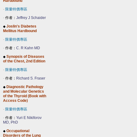
Hardbound
-
限量特價專區
-
作者：
Jeffrey J Schaider
Joslin's Diabetes
◆
Mellitus Hardbound
-
限量特價專區
-
作者：
C. R Kahn MD
Synopsis of Diseases
◆
of the Chest, 2nd Edition
-
限量特價專區
-
作者：
Richard S. Fraser
Diagnostic Pathology
◆
and Molecular Genetics
of the Thyroid (Book with
Access Code)
-
限量特價專區
-
作者：
Yuri E Nikiforov
MD, PhD
Occupational
◆
Disorders of the Lung