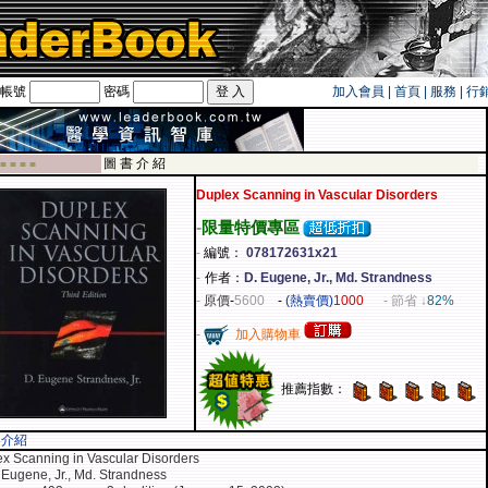
帳號
密碼
加入會員
|
首頁
|
服務
|
行
旅遊卡！！
圖 書 介 紹
 ■ ■ ■ ■
Duplex Scanning in Vascular Disorders
-
限量特價專區
-
編號：
078172631x21
-
作者：
D. Eugene, Jr., Md. Strandness
-
原價
-
5600
-
(熱賣價)
1000
- 節省 ↓
82%
-
加入購物車
推薦指數：
容介紹
x Scanning in Vascular Disorders
 Eugene, Jr., Md. Strandness