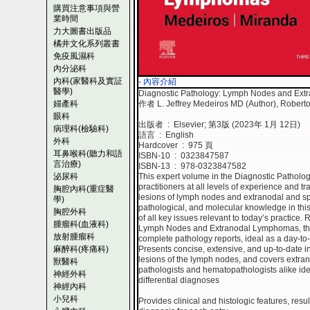
購買注意事項與營
業時間
力大圖書出版品
橘井文化系列叢書
免疫風濕科
內分泌科
內科(家醫科及實証
- 內容介紹
醫學)
Diagnostic Pathology: Lymph Nodes and Ext
婦產科
作者 L. Jeffrey Medeiros MD (Author), Robert
眼科
出版者 ‏ : ‎ Elsevier; 第3版 (2023年 1月 12日)
病理科(檢驗科)
語言 ‏ : ‎ English
外科
Hardcover ‏ : ‎ 975 頁
耳鼻喉科(聽力和語
ISBN-10 ‏ : ‎ 0323847587
言治療)
ISBN-13 ‏ : ‎ 978-0323847582
泌尿科
This expert volume in the Diagnostic Pathology
practitioners at all levels of experience and 
胸腔內科(重症醫
lesions of lymph nodes and extranodal and spl
學)
pathological, and molecular knowledge in thi
胸腔外科
of all key issues relevant to today’s practice.
腫瘤科(血液科)
Lymph Nodes and Extranodal Lymphomas, third 
放射腫瘤科
complete pathology reports, ideal as a day-to-
麻醉科(疼痛科)
Presents concise, extensive, and up-to-date 
lesions of the lymph nodes, and covers extr
獸醫科
pathologists and hematopathologists alike ide
神經外科
differential diagnoses
神經內科
小兒科
Provides clinical and histologic features, result