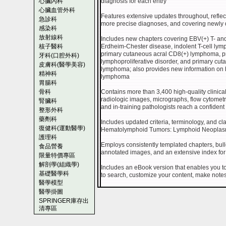
心臟內科
diagnosis for each entry
心臟血管外科
Features extensive updates throughout, reflec
急診科
more precise diagnoses, and covering newly d
感染科
放射線科
Includes new chapters covering EBV(+) T- and 
核子醫科
Erdheim-Chester disease, indolent T-cell lympho
primary cutaneous acral CD8(+) lymphoma, p
牙科(口腔外科)
lymphoproliferative disorder, and primary cut
皮膚科(醫學美容)
lymphoma; also provides new information on b
精神科
lymphoma
胃腸科
骨科
Contains more than 3,400 high-quality clinica
radiologic images, micrographs, flow cytometry 
腎臟科
and in-training pathologists reach a confident
整形外科
藥劑科
Includes updated criteria, terminology, and cl
復健科(運動醫學)
Hematolymphoid Tumors: Lymphoid Neoplasms
護理科
Employs consistently templated chapters, bullet
食品營養
annotated images, and an extensive index for q
限量特價專區
解剖學(組織學)
Includes an eBook version that enables you to a
基礎醫學科
to search, customize your content, make note
醫學模型
醫學掛圖
SPRINGER庫存出
清專區