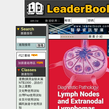
帳號
密碼
網
www.leaderbook.com.tw
歡迎使用 國民旅遊卡！！
▼
Search
圖書搜尋
圖 書 介 紹
-■ ■ ■ ■ ■ ■
-
進階搜尋
代訂書籍
加購書籍專區
▼
Classes
圖書類別
運費(購買金額未滿
NT$1000，請自行
加上運費)
文化幣使用須知
台灣Pay使用須知
全支付使用須知
國民旅遊卡使用須
知