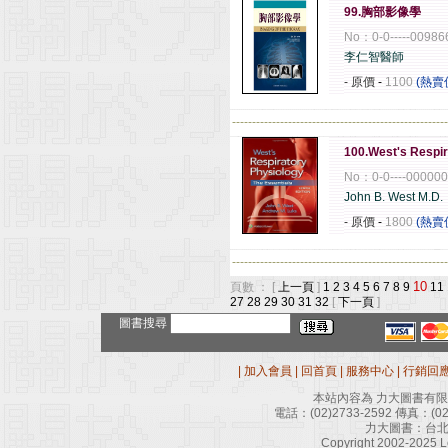
99.胸部影像學
No：0-0-----0098
李仁智醫師
- 原價
-
1100
(熱賣
------------------------------------------------------
100.West's Respir
No：0-0----00000
John B. West M.D.
- 原價
-
1800
(熱賣
------------------------------------------------------
10
頁數 ： [
上一頁
]
1
2
3
4
5
6
7
8
9
11
27
28
29
30
31
32
[
下一頁
]
圖書搜尋
|
加入會員
|
回首頁
|
服務中心
|
行銷回
本站內容為 力大圖書有
電話：
(02)2733-2592
傳真：
(0
力大圖書：台北
Copyright 2002-2025 Le