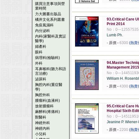
購買注意事項與營
業時間
------------------------------------------------------
力大圖書出版品
93.Critical Care U
橘井文化系列叢書
Print 2014
免疫風濕科
No：0---12557535
內分泌科
Lumb Ph.
內科(家醫科及實証
醫學)
- 原價
-
6300
(熱賣
婦產科
眼科
------------------------------------------------------
病理科(檢驗科)
94.Master Techniq
外科
Management 201
耳鼻喉科(聽力和語
No：0---14451193
言治療)
William H. Rosenb
泌尿科
胸腔內科(重症醫
- 原價
-
4300
(熱賣
學)
胸腔外科
------------------------------------------------------
腫瘤科(血液科)
放射腫瘤科
95.Critical Care 
Hospital Sixth Edi
麻醉科(疼痛科)
No：0---14511951
獸醫科
Jeanine P. Wiener
神經外科
神經內科
- 原價
-
2200
(熱賣
小兒科