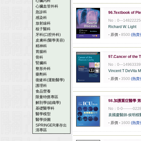
心臟內科
------------------------------------------------------
心臟血管外科
急診科
96.Textbook of Ple
感染科
No：0---14822225
放射線科
Richard W. Light
核子醫科
牙科(口腔外科)
- 原價
-
8500
(熱賣
皮膚科(醫學美容)
精神科
------------------------------------------------------
胃腸科
97.Cancer of the 
骨科
腎臟科
No：0---14963339
整形外科
Vincent T DeVita 
藥劑科
- 原價
-
3500
(熱賣
復健科(運動醫學)
護理科
食品營養
------------------------------------------------------
限量特價專區
98.加護重症醫學 第4
解剖學(組織學)
基礎醫學科
No：0-0--------022
醫學模型
袁國慶醫師‧侯明模
醫學掛圖
- 原價
-
1600
(熱賣
SPRINGER庫存出
清專區
------------------------------------------------------