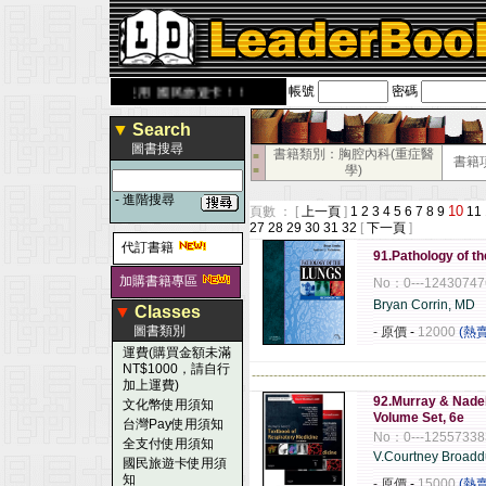
帳號
密碼
om.tw
歡迎使用 國民旅遊卡！！
▼
Search
圖書搜尋
書籍類別：胸腔內科(重症醫
■
書籍
學)
■
-
進階搜尋
10
頁數 ： [
上一頁
]
1
2
3
4
5
6
7
8
9
11
27
28
29
30
31
32
[
下一頁
]
代訂書籍
91.Pathology of t
加購書籍專區
No：0---12430747
Bryan Corrin, MD
▼
Classes
圖書類別
- 原價
-
12000
(熱
運費(購買金額未滿
NT$1000，請自行
------------------------------------------------------
加上運費)
92.Murray & Nadel
文化幣使用須知
Volume Set, 6e
台灣Pay使用須知
No：0---12557338
全支付使用須知
V.Courtney Broad
國民旅遊卡使用須
知
- 原價
-
15000
(熱