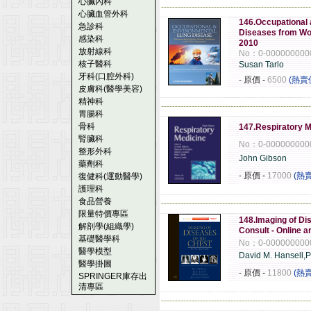
心臟內科
------------------------------------------------------
心臟血管外科
146.Occupational
急診科
Diseases from Wo
感染科
2010
放射線科
No：0-000000000
核子醫科
Susan Tarlo
牙科(口腔外科)
- 原價
-
6500
(熱賣
皮膚科(醫學美容)
精神科
------------------------------------------------------
胃腸科
骨科
147.Respiratory M
腎臟科
No：0-000000000
整形外科
John Gibson
藥劑科
- 原價
-
17000
(熱
復健科(運動醫學)
護理科
食品營養
------------------------------------------------------
限量特價專區
148.Imaging of Dis
解剖學(組織學)
Consult - Online a
基礎醫學科
No：0-000000000
醫學模型
David M. Hansell,P
醫學掛圖
- 原價
-
11800
(熱
SPRINGER庫存出
清專區
------------------------------------------------------