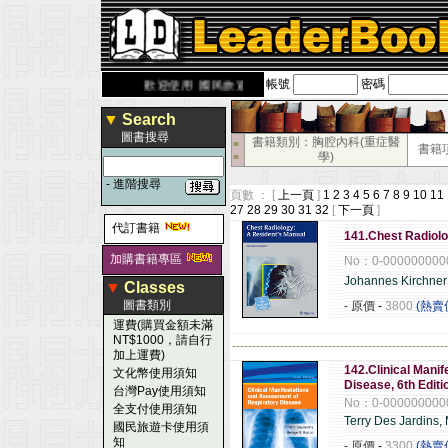
帳號
密碼
derbook.com.tw
歡迎使用 國民旅遊卡！！
▼
Search
圖書搜尋
書籍類別：胸腔內科(重症醫
■
書籍
學)
■
-
進階搜尋
頁數 ： [
上一頁
]
1
2
3
4
5
6
7
8
9
10
11
27
28
29
30
31
32
[
下一頁
]
代訂書籍
141.Chest Radiolo
加購書籍專區
No：0-000000000
Johannes Kirchner
▼
Classes
圖書類別
- 原價
-
3800
(熱賣
運費(購買金額未滿
NT$1000，請自行
------------------------------------------------------
加上運費)
142.Clinical Mani
文化幣使用須知
Disease, 6th Editi
台灣Pay使用須知
No：0-000000000
全支付使用須知
Terry Des Jardins
國民旅遊卡使用須
知
- 原價
-
3300
(熱賣