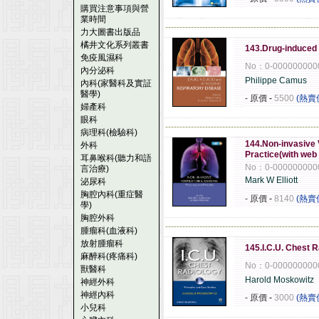
購買注意事項與營
業時間
------------------------------------------------------
力大圖書出版品
橘井文化系列叢書
143.Drug-induced 
免疫風濕科
No：0-000000000
內分泌科
Philippe Camus
內科(家醫科及實証
醫學)
- 原價
-
5500
(熱賣
婦產科
眼科
------------------------------------------------------
病理科(檢驗科)
144.Non-invasive 
外科
Practice(with web
耳鼻喉科(聽力和語
No：0-000000000
言治療)
Mark W Elliott
泌尿科
胸腔內科(重症醫
- 原價
-
8140
(熱賣
學)
胸腔外科
------------------------------------------------------
腫瘤科(血液科)
放射腫瘤科
145.I.C.U. Chest 
麻醉科(疼痛科)
No：0-000000000
獸醫科
Harold Moskowitz
神經外科
神經內科
- 原價
-
3000
(熱賣
小兒科