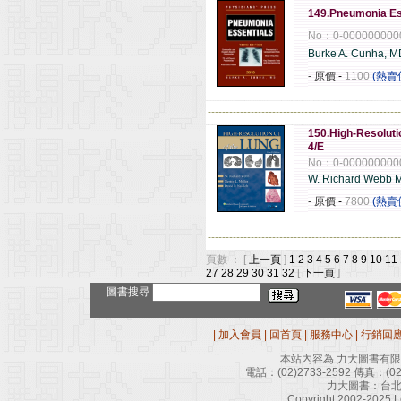
149.Pneumonia Es
No：0-000000000
Burke A. Cunha, M
- 原價
-
1100
(熱賣
------------------------------------------------------
150.High-Resoluti
4/E
No：0-000000000
W. Richard Webb 
- 原價
-
7800
(熱賣
------------------------------------------------------
頁數 ： [
上一頁
]
1
2
3
4
5
6
7
8
9
10
11
27
28
29
30
31
32
[
下一頁
]
圖書搜尋
|
加入會員
|
回首頁
|
服務中心
|
行銷回
本站內容為 力大圖書有
電話：
(02)2733-2592
傳真：
(0
力大圖書：台北
Copyright 2002-2025 Le