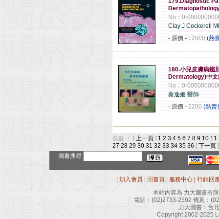
179.Diagnostic Pa
Dermatopathology
No：0-000000000
Clay J Cockerell 
- 原價
-
12000
(熱
------------------------------------------------------
180.小兒皮膚病鑑別診斷
Dermatology)中
No：0-000000000
蔡逸姍 醫師
- 原價
-
2200
(熱賣
------------------------------------------------------
頁數 ： [
上一頁
]
1
2
3
4
5
6
7
8
9
10
11
27
28
29
30
31
32
33
34
35
36
[
下一頁
]
圖書搜尋
|
加入會員
|
回首頁
|
服務中心
|
行銷回
本站內容為 力大圖書有
電話：
(02)2733-2592
傳真：
(0
力大圖書：台北
Copyright 2002-2025 Le