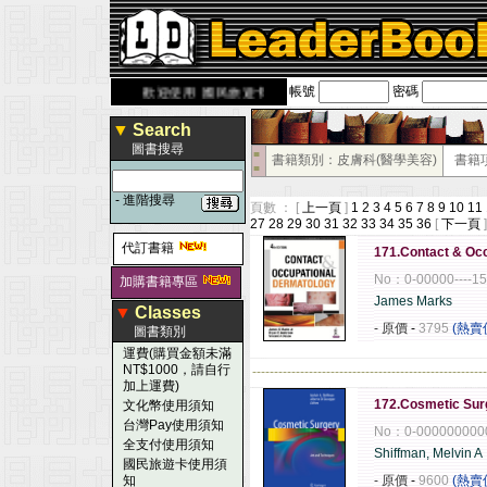
帳號
密碼
rbook.com.tw
歡迎使用 國民旅遊卡！！
▼
Search
圖書搜尋
■
書籍類別：皮膚科(醫學美容)
書籍
■
-
進階搜尋
頁數 ： [
上一頁
]
1
2
3
4
5
6
7
8
9
10
11
27
28
29
30
31
32
33
34
35
36
[
下一頁
]
代訂書籍
171.Contact & Occ
No：0-00000----1
加購書籍專區
James Marks
▼
Classes
- 原價
-
3795
(熱賣
圖書類別
運費(購買金額未滿
NT$1000，請自行
------------------------------------------------------
加上運費)
172.Cosmetic Sur
文化幣使用須知
台灣Pay使用須知
No：0-000000000
全支付使用須知
Shiffman, Melvin A
國民旅遊卡使用須
知
- 原價
-
9600
(熱賣