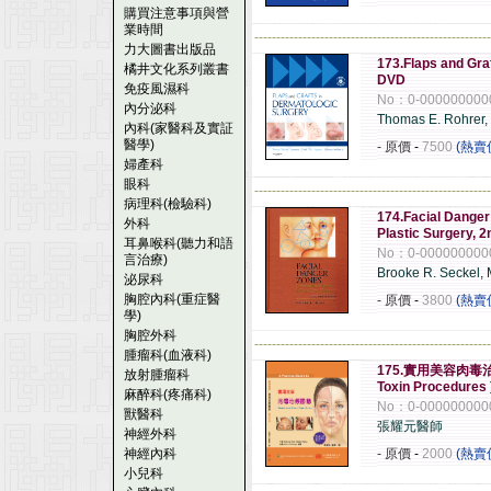
購買注意事項與營
業時間
------------------------------------------------------
力大圖書出版品
173.Flaps and Graf
橘井文化系列叢書
DVD
免疫風濕科
No：0-000000000
內分泌科
Thomas E. Rohrer
內科(家醫科及實証
醫學)
- 原價
-
7500
(熱賣
婦產科
眼科
------------------------------------------------------
病理科(檢驗科)
174.Facial Danger 
外科
Plastic Surgery, 2
耳鼻喉科(聽力和語
No：0-000000000
言治療)
Brooke R. Seckel,
泌尿科
胸腔內科(重症醫
- 原價
-
3800
(熱賣
學)
胸腔外科
------------------------------------------------------
腫瘤科(血液科)
175.實用美容肉毒治療圖譜
放射腫瘤科
Toxin Procedu
麻醉科(疼痛科)
No：0-000000000
獸醫科
張耀元醫師
神經外科
神經內科
- 原價
-
2000
(熱賣
小兒科