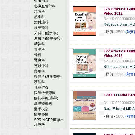
心臟內科
------------------------------------------------------
心臟血管外科
176.Practical Gui
急診科
Video 2012
感染科
No：0-000000000
放射線科
Rebecca Small M
核子醫科
- 原價
-
3500
(熱賣
牙科(口腔外科)
皮膚科(醫學美容)
精神科
------------------------------------------------------
胃腸科
177.Practical Gui
骨科
Video 2012
腎臟科
No：0-000000000
整形外科
Rebecca Small M
藥劑科
- 原價
-
3300
(熱賣
復健科(運動醫學)
護理科
------------------------------------------------------
食品營養
限量特價專區
178.Essential De
解剖學(組織學)
No：0-000000000
基礎醫學科
Sara Edward MD A
醫學模型
醫學掛圖
- 原價
-
5600
(熱賣
SPRINGER庫存出
清專區
------------------------------------------------------