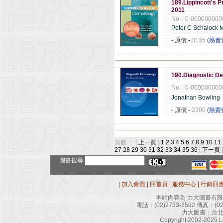
189.Lippincott's
2011
No：0-000000000
Peter C Schalock 
- 原價
-
3135
(熱賣
------------------------------------------------------
190.Diagnostic De
No：0-000000000
Jonathan Bowling
- 原價
-
2300
(熱賣
------------------------------------------------------
頁數 ： [
上一頁
]
1
2
3
4
5
6
7
8
9
10
11
27
28
29
30
31
32
33
34
35
36
[
下一頁
]
圖書搜尋
|
加入會員
|
回首頁
|
服務中心
|
行銷回
本站內容為 力大圖書有
電話：
(02)2733-2592
傳真：
(0
力大圖書：台北
Copyright 2002-2025 Le