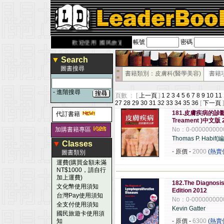
帳號
密碼
derbook.com.tw
歡迎使用 國民旅遊卡！！
▼
Search
圖書搜尋
■
書籍類別：皮膚科(醫學美容)
書籍
■
-
進階搜尋
頁數 ： [
上一頁
]
1
2
3
4
5
6
7
8
9
10
11
27
28
29
30
31
32
33
34
35
36
[
下一頁
]
181.皮膚疾病的診斷與治
代訂書籍
Treament )中
加購書籍專區
No：0-000000000
Thomas P. Habi
▼
Classes
- 原價
-
2000
(熱賣
圖書類別
運費(購買金額未滿
NT$1000，請自行
------------------------------------------------------
加上運費)
182.The Diagnosis
文化幣使用須知
Edition 2012
台灣Pay使用須知
No：0-000000000
全支付使用須知
Kevin Gatter
國民旅遊卡使用須
知
- 原價
-
6300
(熱賣