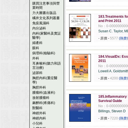
購買注意事項與營
業時間
------------------------------------------------------
力大圖書出版品
183.Treatments for
橘井文化系列叢書
and Print 2011
免疫風濕科
No：0-000000000
內分泌科
Susan C. Taylor, 
內科(家醫科及實証
醫學)
- 原價
-
5577
(熱賣
婦產科
眼科
------------------------------------------------------
病理科(檢驗科)
184.VisualDx: Ess
外科
2011
耳鼻喉科(聽力和語
No：0-000000000
言治療)
Lowell A. Goldsmit
泌尿科
胸腔內科(重症醫
- 原價
-
4200
(熱賣
學)
胸腔外科
------------------------------------------------------
腫瘤科(血液科)
185.Inflammatory 
放射腫瘤科
Survival Guide
麻醉科(疼痛科)
No：0-000000000
獸醫科
Billings, Steven D
神經外科
神經內科
- 原價
-
7220
(熱賣
小兒科