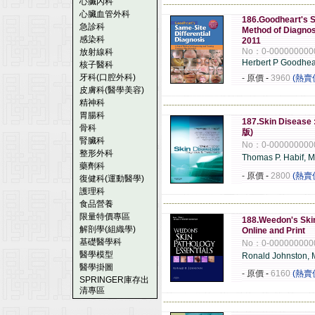
心臟內科
------------------------------------------------------
心臟血管外科
186.Goodheart's S
急診科
Method of Diagno
感染科
2011
No：0-000000000
放射線科
Herbert P Goodhe
核子醫科
牙科(口腔外科)
- 原價
-
3960
(熱賣
皮膚科(醫學美容)
精神科
------------------------------------------------------
胃腸科
187.Skin Disease 
骨科
版)
腎臟科
No：0-000000000
整形外科
Thomas P. Habif, 
藥劑科
- 原價
-
2800
(熱賣
復健科(運動醫學)
護理科
------------------------------------------------------
食品營養
限量特價專區
188.Weedon's Skin
解剖學(組織學)
Online and Print
基礎醫學科
No：0-000000000
醫學模型
Ronald Johnston,
醫學掛圖
- 原價
-
6160
(熱賣
SPRINGER庫存出
清專區
------------------------------------------------------