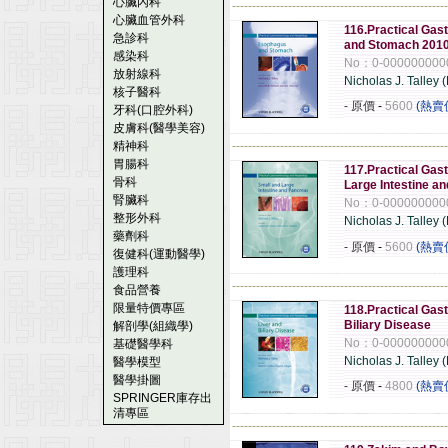
心臟內科
------------------------------------------------------
心臟血管外科
116.Practical Gas
急診科
and Stomach 201
感染科
No：0-000000000
放射線科
Nicholas J. Talley (
核子醫科
- 原價
-
5600
(熱賣
牙科(口腔外科)
皮膚科(醫學美容)
精神科
------------------------------------------------------
胃腸科
117.Practical Gas
骨科
Large Intestine a
腎臟科
No：0-000000000
整形外科
Nicholas J. Talley (
藥劑科
- 原價
-
5600
(熱賣
復健科(運動醫學)
護理科
------------------------------------------------------
食品營養
限量特價專區
118.Practical Gas
Biliary Disease
解剖學(組織學)
No：0-000000000
基礎醫學科
Nicholas J. Talley (
醫學模型
醫學掛圖
- 原價
-
4800
(熱賣
SPRINGER庫存出
清專區
------------------------------------------------------