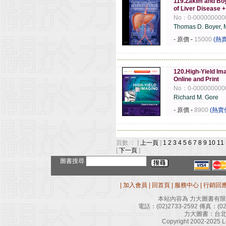
119.Zakim and Boy
of Liver Disease +
No：0-000000000
Thomas D. Boyer,
- 原價
-
15000
(熱
------------------------------------------------------
120.High-Yield Ima
Online and Print
No：0-000000000
Richard M. Gore
- 原價
-
8900
(熱賣
------------------------------------------------------
頁數 ： [
上一頁
]
1
2
3
4
5
6
7
8
9
10
11
[
下一頁
]
圖書搜尋
|
加入會員
|
回首頁
|
服務中心
|
行銷回
本站內容為 力大圖書有
電話：
(02)2733-2592
傳真：
(0
力大圖書：台北
Copyright 2002-2025 Le