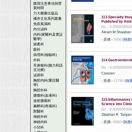
購買注意事項與營
業時間
------------------------------------------------------
力大圖書出版品
113.Specialty Ima
橘井文化系列叢書
Published by Ami
免疫風濕科
No：0-000000000
內分泌科
Akram M Shaaba
內科(家醫科及實証
醫學)
- 原價
-
5900
(熱賣
婦產科
眼科
------------------------------------------------------
病理科(檢驗科)
外科
114.Gastroenterol
耳鼻喉科(聽力和語
No：0-000000000
言治療)
Classen
泌尿科
胸腔內科(重症醫
- 原價
-
11780
(熱
學)
胸腔外科
------------------------------------------------------
腫瘤科(血液科)
115.Inflammatory 
放射腫瘤科
Science into Clini
麻醉科(疼痛科)
No：0-000000000
獸醫科
Stephan R. Targan
神經外科
神經內科
- 原價
-
8900
(熱賣
小兒科