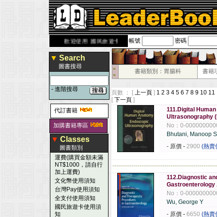
帳號
密碼
rbook.com.tw
歡迎使用 國民旅遊卡！！
▼
Search
圖書搜尋
■
書籍類別：胃腸科
書籍
■
-
進階搜尋
頁數 ： [
上一頁
]
1
2
3
4
5
6
7
8
9
10
11
[
下一頁
]
111.Digital Huma
代訂書籍
Ultrasonography 
加購書籍專區
No：0-000000000
Bhutani, Manoop S
▼
Classes
- 原價
-
2900
(熱賣
圖書類別
運費(購買金額未滿
NT$1000，請自行
------------------------------------------------------
加上運費)
112.Diagnostic an
文化幣使用須知
Gastroenterology 
台灣Pay使用須知
No：0-000000000
全支付使用須知
Wu, George Y
國民旅遊卡使用須
知
- 原價
-
6650
(熱賣