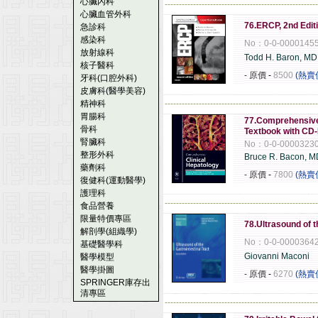
心臟內科
------------------------------------------------------
心臟血管外科
76.ERCP, 2nd Editi
急診科
感染科
No：0-0-0000145
放射線科
Todd H. Baron, MD
核子醫科
- 原價
-
8500
(熱賣
牙科(口腔外科)
皮膚科(醫學美容)
精神科
------------------------------------------------------
胃腸科
77.Comprehensive 
骨科
Textbook with C
腎臟科
No：0-0-0000323
整形外科
Bruce R. Bacon, M
藥劑科
- 原價
-
7800
(熱賣
復健科(運動醫學)
護理科
------------------------------------------------------
食品營養
限量特價專區
78.Ultrasound of t
解剖學(組織學)
No：0-0-0000364
基礎醫學科
Giovanni Maconi
醫學模型
醫學掛圖
- 原價
-
6270
(熱賣
SPRINGER庫存出
清專區
------------------------------------------------------