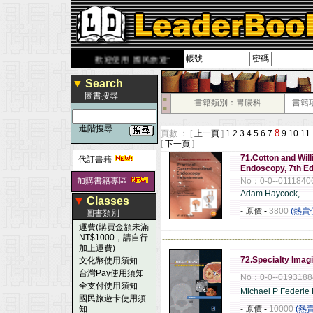
帳號
密碼
rbook.com.tw
歡迎使用 國民旅遊卡！！
▼
Search
圖書搜尋
■
書籍類別：胃腸科
書籍
■
-
進階搜尋
8
頁數 ： [
上一頁
]
1
2
3
4
5
6
7
9
10
11
[
下一頁
]
71.Cotton and Will
代訂書籍
Endoscopy, 7th Ed
加購書籍專區
No：0-0--0111840
Adam Haycock,
▼
Classes
- 原價
-
3800
(熱賣
圖書類別
運費(購買金額未滿
NT$1000，請自行
------------------------------------------------------
加上運費)
72.Specialty Imag
文化幣使用須知
台灣Pay使用須知
No：0-0--0193188
全支付使用須知
Michael P Federle
國民旅遊卡使用須
知
- 原價
-
10000
(熱