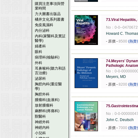
購買注意事項與營
業時間
------------------------------------------------------
力大圖書出版品
橘井文化系列叢書
73.Viral Hepatitis,
免疫風濕科
No：0-0--0470672
內分泌科
Howard C. Thoma
內科(家醫科及實証
醫學)
- 原價
-
8500
(熱賣
婦產科
眼科
------------------------------------------------------
病理科(檢驗科)
74.Meyers' Dynam
外科
Pathologic Anat
耳鼻喉科(聽力和語
No：0-0-0000000
言治療)
Meyers, MD
泌尿科
胸腔內科(重症醫
- 原價
-
8200
(熱賣
學)
胸腔外科
------------------------------------------------------
腫瘤科(血液科)
放射腫瘤科
75.Gastrointestin
麻醉科(疼痛科)
No：0-0-0000004
獸醫科
John C. Deutsch
神經外科
神經內科
- 原價
-
7000
(熱賣
小兒科