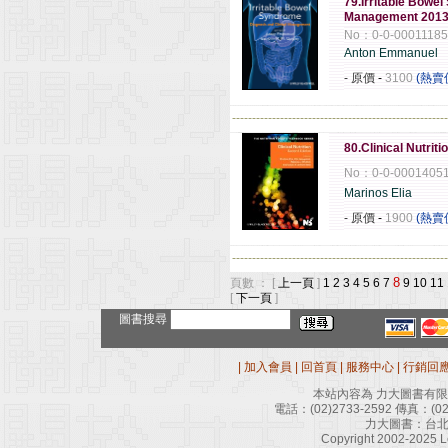
79.Irritable Bowel
Management 201
No：0-0-0001118
Anton Emmanuel
- 原價
-
3100
(熱賣
------------------------------------------------------
80.Clinical Nutriti
No：0-0-0001405
Marinos Elia
- 原價
-
1900
(熱賣
------------------------------------------------------
8
頁數 ： [
上一頁
]
1
2
3
4
5
6
7
9
10
11
[
下一頁
]
圖書搜尋
|
加入會員
|
回首頁
|
服務中心
|
行銷回
本站內容為 力大圖書有
電話：
(02)2733-2592
傳真：
(0
力大圖書：台北
Copyright 2002-2025 Le