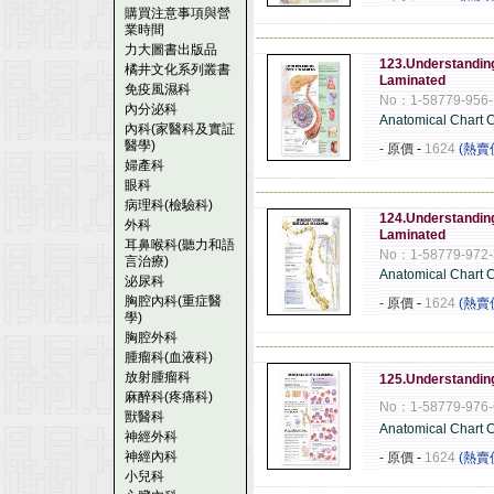
購買注意事項與營
業時間
------------------------------------------------------
力大圖書出版品
123.Understanding
橘井文化系列叢書
Laminated
免疫風濕科
No：1-58779-956-
內分泌科
Anatomical Chart
內科(家醫科及實証
醫學)
- 原價
-
1624
(熱賣
婦產科
眼科
------------------------------------------------------
病理科(檢驗科)
124.Understanding
外科
Laminated
耳鼻喉科(聽力和語
No：1-58779-972-
言治療)
Anatomical Chart
泌尿科
胸腔內科(重症醫
- 原價
-
1624
(熱賣
學)
胸腔外科
------------------------------------------------------
腫瘤科(血液科)
放射腫瘤科
125.Understandin
麻醉科(疼痛科)
No：1-58779-976-
獸醫科
Anatomical Chart
神經外科
神經內科
- 原價
-
1624
(熱賣
小兒科