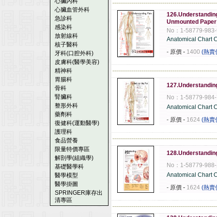
心臟內科
------------------------------------------------------
心臟血管外科
126.Understandin
急診科
Unmounted Paper
感染科
No：1-58779-983-
放射線科
Anatomical Chart
核子醫科
- 原價
-
1400
(熱賣
牙科(口腔外科)
皮膚科(醫學美容)
精神科
------------------------------------------------------
胃腸科
127.Understandin
骨科
腎臟科
No：1-58779-984-
整形外科
Anatomical Chart
藥劑科
- 原價
-
1624
(熱賣
復健科(運動醫學)
護理科
------------------------------------------------------
食品營養
限量特價專區
128.Understandin
解剖學(組織學)
No：1-58779-988
基礎醫學科
Anatomical Chart
醫學模型
醫學掛圖
- 原價
-
1624
(熱賣
SPRINGER庫存出
清專區
------------------------------------------------------