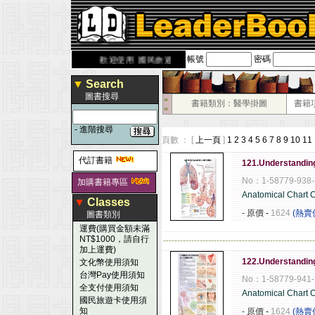
帳號
密碼
derbook.com.tw
歡迎使用 國民旅遊卡！！
▼
Search
圖書搜尋
■
書籍類別：醫學掛圖
書籍
■
-
進階搜尋
頁數 ： [
上一頁
]
1
2
3
4
5
6
7
8
9
10
11
代訂書籍
121.Understandin
No：1-58779-938-
加購書籍專區
Anatomical Chart
▼
Classes
- 原價
-
1624
(熱賣
圖書類別
運費(購買金額未滿
NT$1000，請自行
------------------------------------------------------
加上運費)
122.Understanding
文化幣使用須知
台灣Pay使用須知
No：1-58779-941-
全支付使用須知
Anatomical Chart
國民旅遊卡使用須
知
- 原價
-
1624
(熱賣