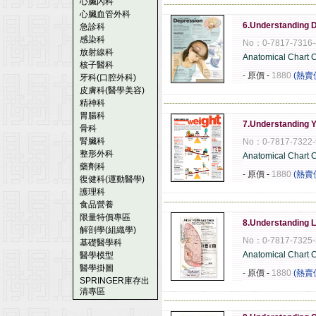
心臟內科
------------------------------------------------------
心臟血管外科
6.Understanding 
急診科
感染科
No：0-7817-7316-
放射線科
Anatomical Chart
核子醫科
- 原價
-
1880
(熱賣
牙科(口腔外科)
皮膚科(醫學美容)
精神科
------------------------------------------------------
胃腸科
7.Understanding 
骨科
腎臟科
No：0-7817-7322-
整形外科
Anatomical Chart
藥劑科
- 原價
-
1880
(熱賣
復健科(運動醫學)
護理科
------------------------------------------------------
食品營養
限量特價專區
8.Understanding 
解剖學(組織學)
No：0-7817-7325-
基礎醫學科
Anatomical Chart
醫學模型
醫學掛圖
- 原價
-
1880
(熱賣
SPRINGER庫存出
清專區
------------------------------------------------------