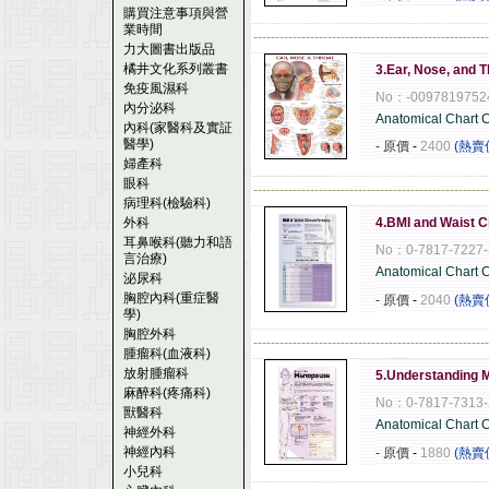
購買注意事項與營
業時間
------------------------------------------------------
力大圖書出版品
橘井文化系列叢書
3.Ear, Nose, and 
免疫風濕科
No：-0097819752
內分泌科
Anatomical Chart
內科(家醫科及實証
醫學)
- 原價
-
2400
(熱賣
婦產科
眼科
------------------------------------------------------
病理科(檢驗科)
外科
4.BMI and Waist 
耳鼻喉科(聽力和語
No：0-7817-7227-
言治療)
Anatomical Chart
泌尿科
胸腔內科(重症醫
- 原價
-
2040
(熱賣
學)
胸腔外科
------------------------------------------------------
腫瘤科(血液科)
放射腫瘤科
5.Understanding 
麻醉科(疼痛科)
No：0-7817-7313
獸醫科
Anatomical Chart
神經外科
神經內科
- 原價
-
1880
(熱賣
小兒科