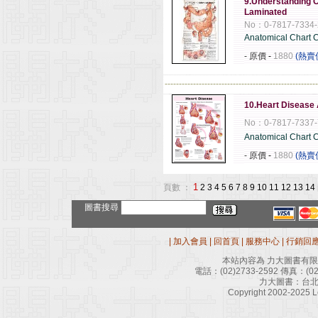
9.Understanding C
Laminated
No：0-7817-7334-
Anatomical Chart
- 原價
-
1880
(熱賣
------------------------------------------------------
10.Heart Disease
No：0-7817-7337-
Anatomical Chart
- 原價
-
1880
(熱賣
1
頁數 ：
2
3
4
5
6
7
8
9
10
11
12
13
14
圖書搜尋
|
加入會員
|
回首頁
|
服務中心
|
行銷回
本站內容為 力大圖書有
電話：
(02)2733-2592
傳真：
(0
力大圖書：台北
Copyright 2002-2025 Le