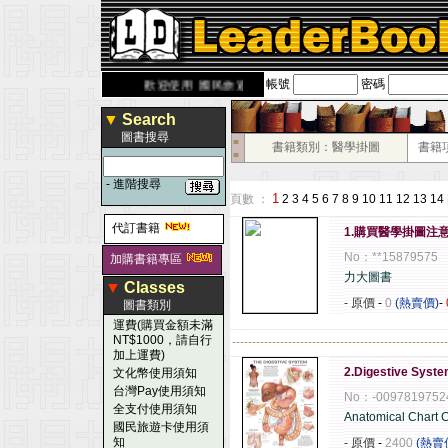
帳號
密碼
derbook.com.tw
歡迎使用 國民旅遊卡！！
▼
Search
圖書搜尋
■
書籍類別：醫學掛圖
書籍
■
-
進階搜尋
1
頁數 ：
2
3
4
5
6
7
8
9
10
11
12
13
14
代訂書籍
1.購買醫學掛圖注
No：**15879575
加購書籍專區
力大圖書
▼
Classes
- 原價
-
0
(熱賣價)
-
圖書類別
運費(購買金額未滿
NT$1000，請自行
------------------------------------------------------
加上運費)
2.Digestive Syste
文化幣使用須知
台灣Pay使用須知
No：-0097819752
全支付使用須知
Anatomical Chart
國民旅遊卡使用須
知
- 原價
-
2400
(熱賣