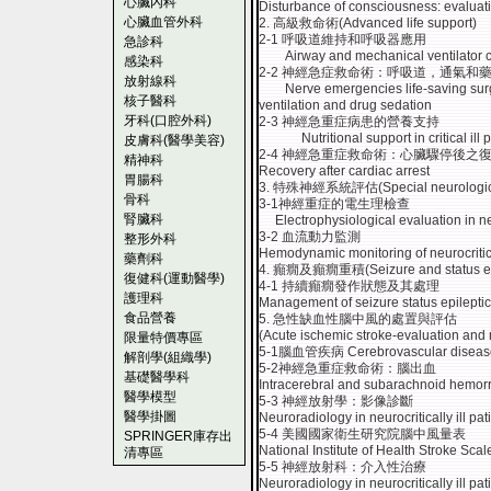
心臟內科
Disturbance of consciousness: evaluat
心臟血管外科
2. 高級救命術(Advanced life support)
2-1 呼吸道維持和呼吸器應用
急診科
Airway and mechanical ventilator care 
感染科
2-2 神經急症救命術：呼吸道，通氣和
放射線科
Nerve emergencies life-saving surger
核子醫科
ventilation and drug sedation
牙科(口腔外科)
2-3 神經急重症病患的營養支持
Nutritional support in critical ill p
皮膚科(醫學美容)
2-4 神經急重症救命術：心臟驟停後之
精神科
Recovery after cardiac arrest
胃腸科
3. 特殊神經系統評估(Special neurological
骨科
3-1神經重症的電生理檢查
腎臟科
Electrophysiological evaluation in neu
3-2 血流動力監測
整形外科
Hemodynamic monitoring of neurocritic
藥劑科
4. 癲癇及癲癇重積(Seizure and status epi
復健科(運動醫學)
4-1 持續癲癇發作狀態及其處理
護理科
Management of seizure status epilepti
食品營養
5. 急性缺血性腦中風的處置與評估
(Acute ischemic stroke-evaluation an
限量特價專區
5-1腦血管疾病 Cerebrovascular diseas
解剖學(組織學)
5-2神經急重症救命術：腦出血
基礎醫學科
Intracerebral and subarachnoid hemo
醫學模型
5-3 神經放射學：影像診斷
醫學掛圖
Neuroradiology in neurocritically ill pat
5-4 美國國家衛生研究院腦中風量表
SPRINGER庫存出
National Institute of Health Stroke Sca
清專區
5-5 神經放射科：介入性治療
Neuroradiology in neurocritically ill pat