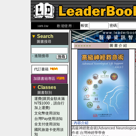
帳號
密碼
網
www.leaderbook.com.tw
歡迎使用 國民旅遊卡！！
▼
Search
圖書搜尋
圖 書 介 紹
-■ ■ ■ ■ ■ ■
-
進階搜尋
代訂書籍
加購書籍專區
▼
Classes
圖書類別
運費(購買金額未滿
NT$1000，請自行
加上運費)
文化幣使用須知
台灣Pay使用須知
- 內容介紹
全支付使用須知
高級神經救命術(Advanced Neurological 
國民旅遊卡使用須
作者:台灣神經學學會
知