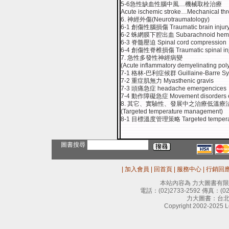
5-6急性缺血性腦中風…機械取栓治療
Acute ischemic stroke…Mechanical t
6. 神經外傷(Neurotraumatology)
6-1 創傷性腦損傷 Traumatic brain injur
6-2 蛛網膜下腔出血 Subarachnoid hemo
6-3 脊髓壓迫 Spinal cord compression
6-4 創傷性脊椎損傷 Traumatic spinal inj
7. 急性多發性神經病變
(Acute inflammatory demyelinating pol
7-1 格林-巴利症候群 Guillaine-Barre S
7-2 重症肌無力 Myasthenic gravis
7-3 頭痛急症 headache emergencices
7-4 動作障礙急症 Movement disorders 
8. 其它、實驗性、發展中之治療低溫
(Targeted temperature management)
8-1 目標溫度管理策略 Targeted temperat
圖書搜尋
|
加入會員
|
回首頁
|
服務中心
|
行銷回
本站內容為 力大圖書有
電話：
(02)2733-2592
傳真：
(0
力大圖書：台北
Copyright 2002-2025 Le