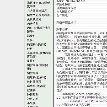
ISBN:9789867364746
購買注意事項與營
平裝/326頁
業時間
台灣神經學學會
力大圖書出版品
力大圖書公司
橘井文化系列叢書
合作出版
免疫風濕科
高級神經救命術
內分泌科
內科(家醫科及實証
理事長序
醫學)
神經急重症醫療專業訓練的目的,，在於
婦產科
的醫療能力,，以搶救如急性腦中風、頭
眼科
神經科的病人。然而在推動神經急症醫
利神經科醫師能快速地學習到神經急重
病理科(檢驗科)
人，這正是台灣神經學學會出版 「高級神經救命術(
外科
Support，簡稱ANLS)」精華手冊的目
耳鼻喉科(聽力和語
「高級神經救命術(ANLS)」一書
言治療)
基礎的一般神經學、神經學評估、高級
泌尿科
血管疾病、神經外傷(腦損傷、脊髓壓迫
胸腔內科(重症醫
驗性、發展中之治療低溫療法在神經急
學)
今適逢台灣神經學學會創會40週年，在
救命術(ANLS)」精華手冊，可說是
胸腔外科
時間內學習到高級神經救命術(ANLS
腫瘤科(血液科)
未來臨床服務時，能在最緊急、最關鍵
放射腫瘤科
更多神經重症的病患，正是學會積極推
麻醉科(疼痛科)
重症醫療專業訓練上的指南與標竿，未
獸醫科
目錄
1. 一般神經學(General neurology)
神經外科
1-1 神經重症照護的基本理學與神經評
神經內科
Essential NE and PE in neurocr
小兒科
1-2 意識障礙：評估和病因