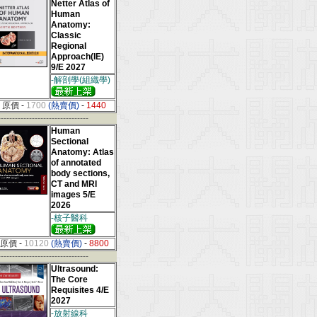
Netter Atlas of
Human
Anatomy:
Classic
Regional
Approach(IE)
9/E 2027
-解剖學(組織學)
原價
-
1700
(熱賣價)
-
1440
--------------------------------
Human
Sectional
Anatomy: Atlas
of annotated
body sections,
CT and MRI
images 5/E
2026
-核子醫科
原價
-
10120
(熱賣價)
-
8800
--------------------------------
Ultrasound:
The Core
Requisites 4/E
2027
-放射線科