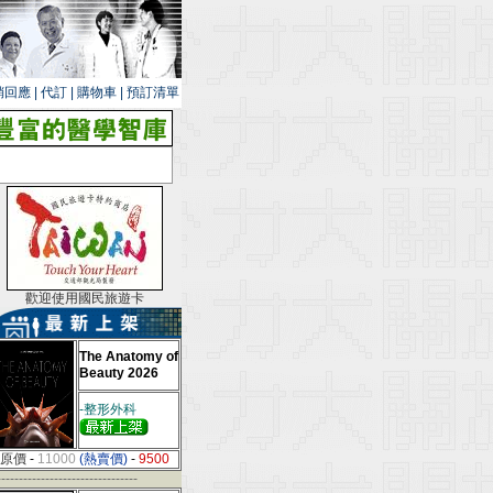
銷回應
|
代訂
|
購物車
|
預訂清單
歡迎使用國民旅遊卡
The Anatomy of
Beauty 2026
-整形外科
原價
-
11000
(熱賣價)
-
9500
--------------------------------