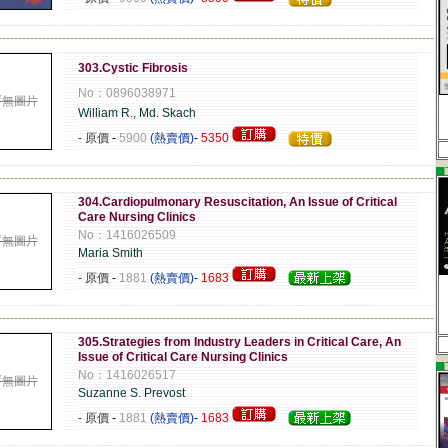
-------------------------------------------------------------------------------------------------------------
303.Cystic Fibrosis
No：0896038971
暫無圖片
William R., Md. Skach
- 原價
-
5900
(熱賣價)
-
5350
▄
-------------------------------------------------------------------------------------------------------------
304.Cardiopulmonary Resuscitation, An Issue of Critical
Care Nursing Clinics
No：1416026509
暫無圖片
Maria Smith
- 原價
-
1881
(熱賣價)
-
1683
-------------------------------------------------------------------------------------------------------------
305.Strategies from Industry Leaders in Critical Care, An
Issue of Critical Care Nursing Clinics
▄
No：1416026517
暫無圖片
Suzanne S. Prevost
- 原價
-
1881
(熱賣價)
-
1683