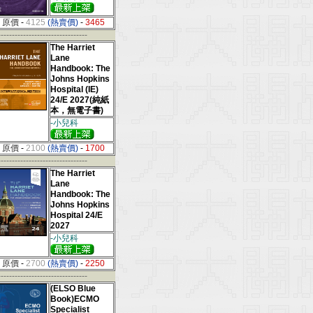
原價
-
4125
(熱賣價)
-
3465
--------------------------------
The Harriet
Lane
Handbook: The
Johns Hopkins
Hospital (IE)
24/E 2027(純紙
本，無電子書)
-小兒科
原價
-
2100
(熱賣價)
-
1700
--------------------------------
The Harriet
Lane
Handbook: The
Johns Hopkins
Hospital 24/E
2027
-小兒科
原價
-
2700
(熱賣價)
-
2250
--------------------------------
(ELSO Blue
Book)ECMO
Specialist