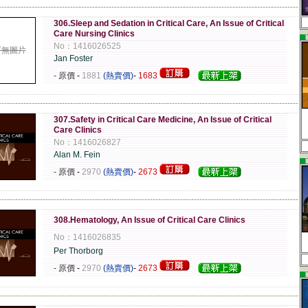
-------------------------------------------------------------------------------------------------------------
306.Sleep and Sedation in Critical Care, An Issue of Critical
Care Nursing Clinics
▄
No：1416026525
暫無圖片
Jan Foster
- 原價
-
1881
(熱賣價)
-
1683
-------------------------------------------------------------------------------------------------------------
307.Safety in Critical Care Medicine, An Issue of Critical
Care Clinics
No：1416026827
Alan M. Fein
▄
- 原價
-
2970
(熱賣價)
-
2673
-------------------------------------------------------------------------------------------------------------
308.Hematology, An Issue of Critical Care Clinics
No：1416026835
Per Thorborg
- 原價
-
2970
(熱賣價)
-
2673
▄
-------------------------------------------------------------------------------------------------------------