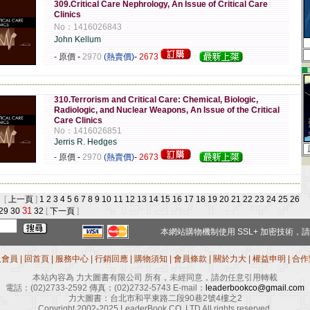
309.Critical Care Nephrology, An Issue of Critical Care
Clinics
No：1416026843
John Kellum
- 原價
-
2970
(熱賣價)
-
2673
▄
-------------------------------------------------------------------------------------------------------------
310.Terrorism and Critical Care: Chemical, Biologic,
Radiologic, and Nuclear Weapons, An Issue of the Critical
Care Clinics
No：1416026851
Jerris R. Hedges
- 原價
-
2970
(熱賣價)
-
2673
-------------------------------------------------------------------------------------------------------------
 [
上一頁
]
1
2
3
4
5
6
7
8
9
10
11
12
13
14
15
16
17
18
19
20
21
22
23
24
25
26
31
29
30
32
[
下一頁
]
本網站購物機制使用
SSL+
加密技術，請
入會員
|
回首頁
|
服務中心
|
行銷回應
|
購物須知
|
會員條款
|
關於力大
|
權益申明
|
合作
本站內容為 力大圖書有限公司 所有，未經同意，請勿任意引用轉載
電話：
(02)2733-2592
傳真：
(02)2732-5743
E-mail：
leaderbookco@gmail.com
力大圖書：台北市和平東路二段90巷2號4樓之2
Copyright 2002-2025 LeaderBook CO.,LTD All rights reserved.