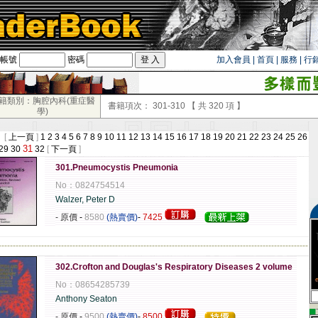
帳號
密碼
加入會員
|
首頁
|
服務
|
行
籍類別：胸腔內科(重症醫
書籍項次：
301-310
【 共
320
項 】
學)
 [
上一頁
]
1
2
3
4
5
6
7
8
9
10
11
12
13
14
15
16
17
18
19
20
21
22
23
24
25
26
31
29
30
32
[
下一頁
]
301.Pneumocystis Pneumonia
No：0824754514
Walzer, Peter D
- 原價
-
8580
(熱賣價)
-
7425
-------------------------------------------------------------------------------------------------------------
302.Crofton and Douglas's Respiratory Diseases 2 volume
No：08654285739
Anthony Seaton
▄
- 原價
-
9500
(熱賣價)
-
8500