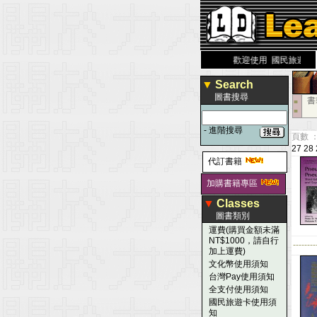
力 大 醫 學 圖 書 網
www.leaderbook.com.tw
歡迎使用 國民旅遊卡！！
▼
Search
圖書搜尋
書
■
■
-
進階搜尋
頁數 ：
27
28
代訂書籍
加購書籍專區
▼
Classes
圖書類別
運費(購買金額未滿
NT$1000，請自行
--------
加上運費)
文化幣使用須知
台灣Pay使用須知
全支付使用須知
國民旅遊卡使用須
知