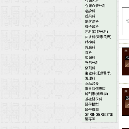
心臟內科
--------
心臟血管外科
急診科
感染科
放射線科
核子醫科
牙科(口腔外科)
皮膚科(醫學美容)
精神科
--------
胃腸科
骨科
腎臟科
整形外科
藥劑科
復健科(運動醫學)
護理科
食品營養
--------
限量特價專區
解剖學(組織學)
基礎醫學科
醫學模型
醫學掛圖
SPRINGER庫存出
清專區
--------