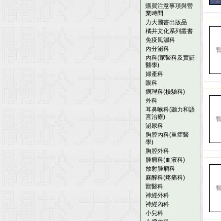
購買注意事項與營
業時間
--------
力大圖書出版品
橘井文化系列叢書
免疫風濕科
內分泌科
內科(家醫科及實証
醫學)
婦產科
眼科
--------
病理科(檢驗科)
外科
耳鼻喉科(聽力和語
言治療)
泌尿科
胸腔內科(重症醫
學)
胸腔外科
--------
腫瘤科(血液科)
放射腫瘤科
麻醉科(疼痛科)
獸醫科
神經外科
神經內科
小兒科