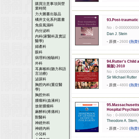
購買注意事項與營
業時間
------------------------------------------------------
力大圖書出版品
橘井文化系列叢書
93.Post-traumatic
免疫風濕科
No：0-000000000
內分泌科
Dan J. Stein
內科(家醫科及實証
醫學)
- 原價
-
2600
(熱賣
婦產科
眼科
------------------------------------------------------
病理科(檢驗科)
94.Rutter's Child 
外科
裝版) 2010
耳鼻喉科(聽力和語
No：0-000000000
言治療)
Sir Michael Rutter
泌尿科
胸腔內科(重症醫
- 原價
-
4800
(熱賣
學)
胸腔外科
------------------------------------------------------
腫瘤科(血液科)
95.Massachusetts
放射腫瘤科
Hospital Psychiatr
麻醉科(疼痛科)
No：0-000000000
獸醫科
Theodore A. Stern
神經外科
神經內科
- 原價
-
2900
(熱賣
小兒科