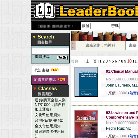
帳號
密碼
ok.com.tw
歡迎使用 國民旅遊卡！！
▼
Search
圖書搜尋
■
書籍類別：精神科
書籍
■
-
進階搜尋
10
頁數 ： [
上一頁
]
1
2
3
4
5
6
7
8
9
11
代訂書籍
91.Clinical Manual
No：0-000000000
加購書籍專區
John Lauriello, M.
▼
Classes
- 原價
-
3300
(熱賣
圖書類別
運費(購買金額未滿
NT$1000，請自行
------------------------------------------------------
加上運費)
92.Lowinson and 
文化幣使用須知
Comprehensive Te
台灣Pay使用須知
No：0-000000000
全支付使用須知
Pedro Ruiz MD
國民旅遊卡使用須
知
- 原價
-
8000
(熱賣