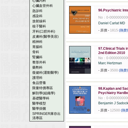
心臟內科
------------------------------------------------------
心臟血管外科
96.Psychiatric Int
急診科
感染科
No：0-000000000
放射線科
Daniel Carlat MD
核子醫科
- 原價
-
1815
(熱賣
牙科(口腔外科)
皮膚科(醫學美容)
精神科
------------------------------------------------------
胃腸科
97.Clinical Trials
骨科
2nd Edition 2010
腎臟科
No：0-000000000
整形外科
Marc Hertzman
藥劑科
- 原價
-
3500
(熱賣
復健科(運動醫學)
護理科
------------------------------------------------------
食品營養
限量特價專區
98.Kaplan and Sa
Psychiatry Hardb
解剖學(組織學)
No：0-000000000
基礎醫學科
Benjamin J Sadoc
醫學模型
醫學掛圖
- 原價
-
12500
(熱
SPRINGER庫存出
清專區
------------------------------------------------------