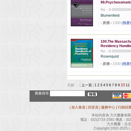
99.Psychosomatic 
No：0-000000000
Blumenfield
- 原價
-
1300
(熱賣
------------------------------------------------------
100.The Massachus
Residency Handbo
No：0-000000000
Rosenquist
- 原價
-
1500
(熱賣
------------------------------------------------------
10
頁數 ： [
上一頁
]
1
2
3
4
5
6
7
8
9
11
圖書搜尋
|
加入會員
|
回首頁
|
服務中心
|
行銷回
本站內容為 力大圖書有
電話：
(02)2733-2592
傳真：
(0
力大圖書：台北
Copyright 2002-2025 Le