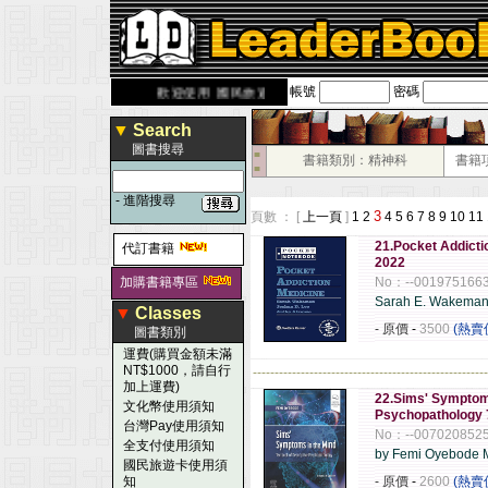
帳號
密碼
derbook.com.tw
歡迎使用 國民旅遊卡！！
▼
Search
圖書搜尋
■
書籍類別：精神科
書籍
■
-
進階搜尋
3
頁數 ： [
上一頁
]
1
2
4
5
6
7
8
9
10
11
21.Pocket Addicti
代訂書籍
2022
加購書籍專區
No：--001975166
Sarah E. Wakema
▼
Classes
- 原價
-
3500
(熱賣
圖書類別
運費(購買金額未滿
NT$1000，請自行
------------------------------------------------------
加上運費)
22.Sims' Symptoms
文化幣使用須知
Psychopathology 
台灣Pay使用須知
No：--007020852
全支付使用須知
by Femi Oyebode
國民旅遊卡使用須
知
- 原價
-
2600
(熱賣