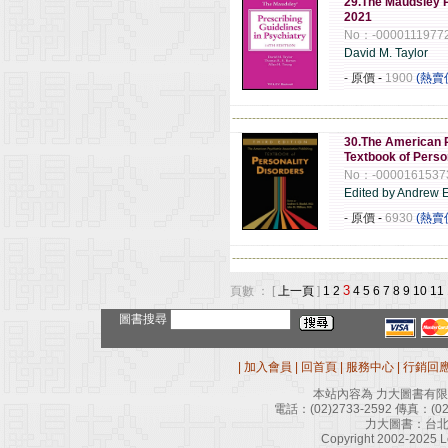
29.The Maudsley P
2021
No：-0000111977
David M. Taylor
- 原價
-
1900
(熱賣
------------------------------------------------------
30.The American P
Textbook of Perso
No：-0000161537
Edited by Andrew E
- 原價
-
6930
(熱賣
------------------------------------------------------
3
頁數 ： [
上一頁
]
1
2
4
5
6
7
8
9
10
11
圖書搜尋
|
加入會員
|
回首頁
|
服務中心
|
行銷回
本站內容為 力大圖書有
電話：
(02)2733-2592
傳真：
(0
力大圖書：台北
Copyright 2002-2025 Le