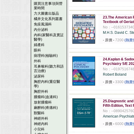
購買注意事項與營
業時間
------------------------------------------------------
力大圖書出版品
23.The American P
橘井文化系列叢書
Textbook of Geriat
免疫風濕科
No：--016153734
內分泌科
M.H.S. David C. Ste
內科(家醫科及實証
醫學)
- 原價
-
7200
(熱賣
婦產科
眼科
------------------------------------------------------
病理科(檢驗科)
24.Kaplan & Sadoc
外科
Psychiatry 5/E 20
耳鼻喉科(聽力和語
No：--019751674
言治療)
Robert Boland
泌尿科
胸腔內科(重症醫
- 原價
-
3300
(熱賣
學)
胸腔外科
------------------------------------------------------
腫瘤科(血液科)
25.Diagnostic and 
放射腫瘤科
Fifth Edition, Te
麻醉科(疼痛科)
No：--089042576
獸醫科
American Psychiatr
神經外科
神經內科
- 原價
-
6000
(熱賣
小兒科