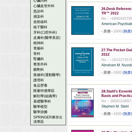
心臟內科
------------------------------------------------------
心臟血管外科
26.Desk Reference
急診科
TR™ 2022
感染科
No：--089042579
放射線科
American Psychiatr
核子醫科
- 原價
-
2600
(熱賣
牙科(口腔外科)
皮膚科(醫學美容)
精神科
------------------------------------------------------
胃腸科
27.The Pocket Gu
骨科
2022
腎臟科
No：--161537357
整形外科
Abraham M. Nussba
藥劑科
- 原價
-
2600
(熱賣
復健科(運動醫學)
護理科
------------------------------------------------------
食品營養
限量特價專區
28.Stahl's Essent
Basis and Practic
解剖學(組織學)
No：-0000110897
基礎醫學科
Stephen M. Stahl
醫學模型
醫學掛圖
- 原價
-
4200
(熱賣
SPRINGER庫存出
清專區
------------------------------------------------------