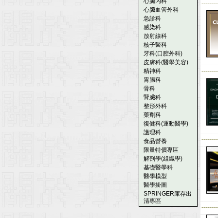
心臟內科
--------
心臟血管外科
急診科
感染科
放射線科
核子醫科
牙科(口腔外科)
皮膚科(醫學美容)
精神科
--------
胃腸科
骨科
腎臟科
整形外科
藥劑科
復健科(運動醫學)
護理科
--------
食品營養
限量特價專區
解剖學(組織學)
基礎醫學科
醫學模型
醫學掛圖
SPRINGER庫存出
清專區
--------