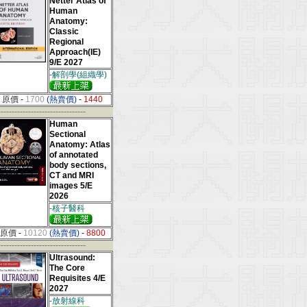
Netter Atlas of
Human
Anatomy:
Classic
Regional
Approach(IE)
9/E 2027
-解剖學(組織學)
原價
-
1700
(熱賣價)
-
1440
--------------------------------
Human
Sectional
Anatomy: Atlas
of annotated
body sections,
CT and MRI
images 5/E
2026
-核子醫科
原價
-
10120
(熱賣價)
-
8800
--------------------------------
Ultrasound:
The Core
Requisites 4/E
2027
-放射線科