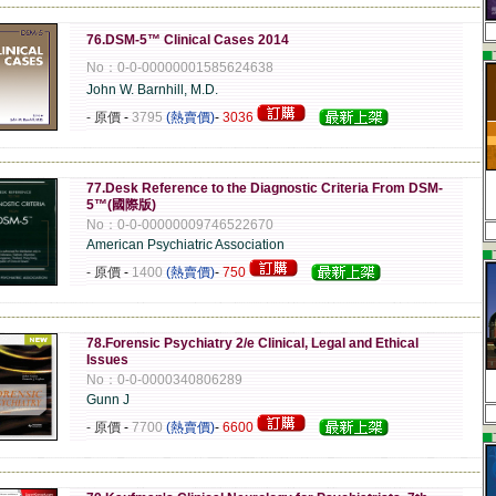
-------------------------------------------------------------------------------------------------------------
76.DSM-5™ Clinical Cases 2014
▄
No：0-0-00000001585624638
John W. Barnhill, M.D.
- 原價
-
3795
(熱賣價)
-
3036
-------------------------------------------------------------------------------------------------------------
77.Desk Reference to the Diagnostic Criteria From DSM-
5™(國際版)
No：0-0-00000009746522670
American Psychiatric Association
▄
- 原價
-
1400
(熱賣價)
-
750
-------------------------------------------------------------------------------------------------------------
78.Forensic Psychiatry 2/e Clinical, Legal and Ethical
Issues
No：0-0-0000340806289
Gunn J
- 原價
-
7700
(熱賣價)
-
6600
▄
-------------------------------------------------------------------------------------------------------------