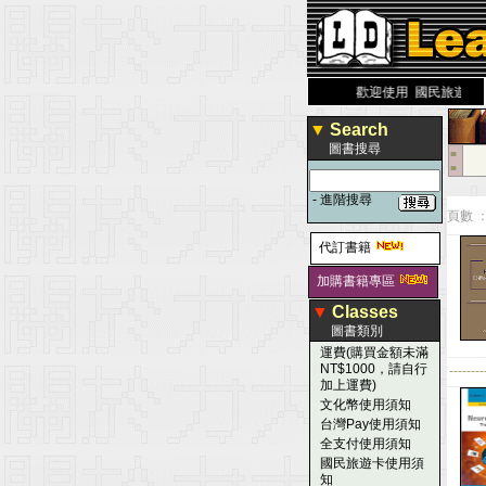
力 大 醫 學 圖 書 網
www.leaderbook.com.tw
歡迎使用 國民旅遊卡！！
▼
Search
圖書搜尋
■
■
-
進階搜尋
頁數 ：
代訂書籍
加購書籍專區
▼
Classes
圖書類別
運費(購買金額未滿
NT$1000，請自行
--------
加上運費)
文化幣使用須知
台灣Pay使用須知
全支付使用須知
國民旅遊卡使用須
知