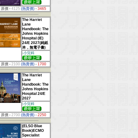
原價
-
4125
(熱賣價)
-
3465
--------------------------------
The Harriet
Lane
Handbook: The
Johns Hopkins
Hospital (IE)
24/E 2027(純紙
本，無電子書)
-小兒科
原價
-
2100
(熱賣價)
-
1700
--------------------------------
The Harriet
Lane
Handbook: The
Johns Hopkins
Hospital 24/E
2027
-小兒科
原價
-
2700
(熱賣價)
-
2250
--------------------------------
(ELSO Blue
Book)ECMO
Specialist