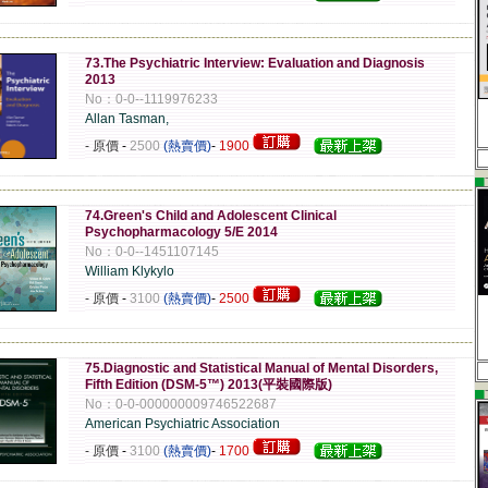
-------------------------------------------------------------------------------------------------------------
73.The Psychiatric Interview: Evaluation and Diagnosis
2013
No：0-0--1119976233
Allan Tasman,
- 原價
-
2500
(熱賣價)
-
1900
▄
-------------------------------------------------------------------------------------------------------------
74.Green's Child and Adolescent Clinical
Psychopharmacology 5/E 2014
No：0-0--1451107145
William Klykylo
- 原價
-
3100
(熱賣價)
-
2500
-------------------------------------------------------------------------------------------------------------
75.Diagnostic and Statistical Manual of Mental Disorders,
Fifth Edition (DSM-5™) 2013(平裝國際版)
▄
No：0-0-000000009746522687
American Psychiatric Association
- 原價
-
3100
(熱賣價)
-
1700