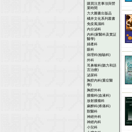
購買注意事項與營
業時間
--------
力大圖書出版品
橘井文化系列叢書
免疫風濕科
內分泌科
內科(家醫科及實証
醫學)
婦產科
眼科
--------
病理科(檢驗科)
外科
耳鼻喉科(聽力和語
言治療)
泌尿科
胸腔內科(重症醫
學)
胸腔外科
--------
腫瘤科(血液科)
放射腫瘤科
麻醉科(疼痛科)
獸醫科
神經外科
神經內科
小兒科