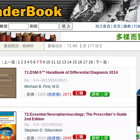
帳號
密碼
加入會員
|
首頁
|
服務
|
行
書籍類別：精神科
書籍項次：
71-80
【 共
177
項 】
8
 [
上一頁
]
1
2
3
4
5
6
7
9
10
11
12
13
14
15
16
17
18
[
下一頁
]
71.DSM-5™ Handbook of Differential Diagnosis 2014
No：0-0--001585624621
Michael B. First, M.D.
- 原價
-
3366
(熱賣價)
-
2871
-------------------------------------------------------------------------------------------------------------
72.Essential Neuropharmacology: The Prescriber's Guide
2nd Edition
No：0-0--1107485541
Stephen D. Silberstein
▄
- 原價
-
3069
(熱賣價)
-
2640