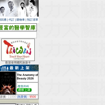
銷回應
|
代訂
|
購物車
|
預訂清單
歡迎使用國民旅遊卡
The Anatomy of
Beauty 2026
-整形外科
原價
-
11000
(熱賣價)
-
9500
--------------------------------