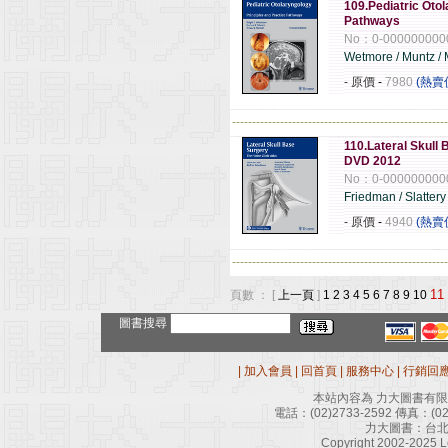
109.Pediatric Otol
Pathways
No：0-000000000
Wetmore / Muntz / 
- 原價
-
7980
(熱賣
------------------------------------------------------
110.Lateral Skull
DVD 2012
No：0-000000000
Friedman / Slatter
- 原價
-
4940
(熱賣
------------------------------------------------------
11
頁數 ： [
上一頁
]
1
2
3
4
5
6
7
8
9
10
圖書搜尋
|
加入會員
|
回首頁
|
服務中心
|
行銷回
本站內容為 力大圖書有
電話：
(02)2733-2592
傳真：
(0
力大圖書：台北
Copyright 2002-2025 Le