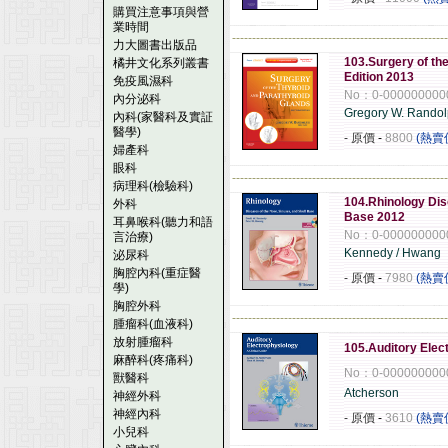
購買注意事項與營
業時間
------------------------------------------------------
力大圖書出版品
103.Surgery of th
橘井文化系列叢書
Edition 2013
免疫風濕科
No：0-000000000
內分泌科
Gregory W. Rando
內科(家醫科及實証
醫學)
- 原價
-
8800
(熱賣
婦產科
眼科
------------------------------------------------------
病理科(檢驗科)
104.Rhinology Dis
外科
Base 2012
耳鼻喉科(聽力和語
No：0-000000000
言治療)
Kennedy / Hwang
泌尿科
胸腔內科(重症醫
- 原價
-
7980
(熱賣
學)
胸腔外科
------------------------------------------------------
腫瘤科(血液科)
放射腫瘤科
105.Auditory Elec
麻醉科(疼痛科)
No：0-000000000
獸醫科
Atcherson
神經外科
神經內科
- 原價
-
3610
(熱賣
小兒科