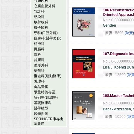
心臟內科
------------------------------------------------------
心臟血管外科
106.Reconstructio
急診科
Oriented Approac
感染科
No：0-000000000
放射線科
Genden
核子醫科
牙科(口腔外科)
- 原價
-
5890
(熱賣
皮膚科(醫學美容)
精神科
------------------------------------------------------
胃腸科
107.Diagnostic Ima
骨科
腎臟科
No：0-000000000
整形外科
Lisa J. Koenig BC
藥劑科
- 原價
-
12500
(熱
復健科(運動醫學)
護理科
食品營養
------------------------------------------------------
限量特價專區
108.Master Techni
解剖學(組織學)
基礎醫學科
No：0-000000000
醫學模型
Babak Azizzadeh,
醫學掛圖
- 原價
-
10500
(熱
SPRINGER庫存出
清專區
------------------------------------------------------