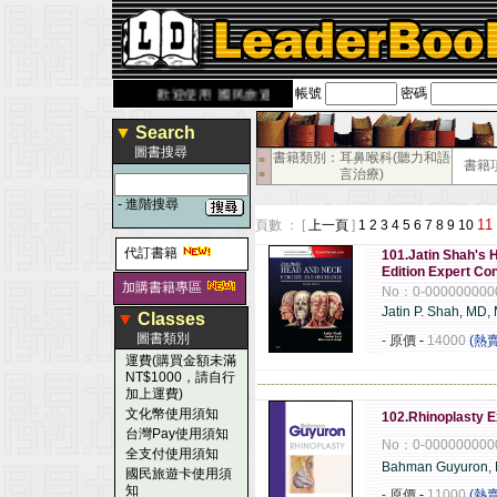
帳號
密碼
derbook.com.tw
歡迎使用 國民旅遊卡！！
▼
Search
圖書搜尋
書籍類別：耳鼻喉科(聽力和語
■
書籍
言治療)
■
-
進階搜尋
11
頁數 ： [
上一頁
]
1
2
3
4
5
6
7
8
9
10
代訂書籍
101.Jatin Shah's 
Edition Expert Co
加購書籍專區
No：0-000000000
Jatin P. Shah, MD,
▼
Classes
圖書類別
- 原價
-
14000
(熱
運費(購買金額未滿
NT$1000，請自行
------------------------------------------------------
加上運費)
文化幣使用須知
102.Rhinoplasty 
台灣Pay使用須知
No：0-000000000
全支付使用須知
Bahman Guyuron,
國民旅遊卡使用須
知
- 原價
-
11000
(熱