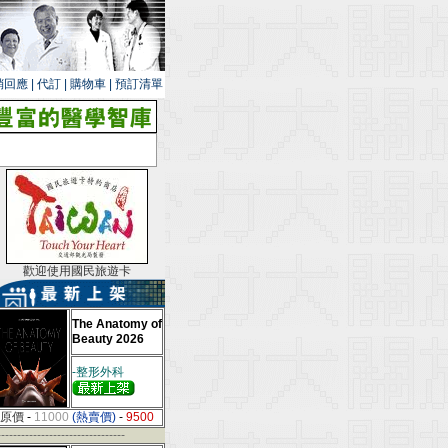
銷回應
|
代訂
|
購物車
|
預訂清單
歡迎使用國民旅遊卡
The Anatomy of
Beauty 2026
-整形外科
原價
-
11000
(熱賣價)
-
9500
--------------------------------