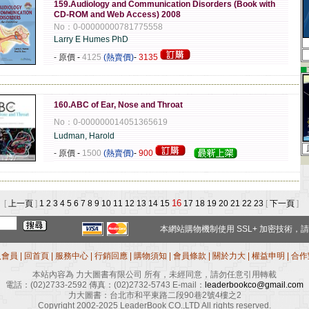
159.Audiology and Communication Disorders (Book with
CD-ROM and Web Access) 2008
No：0-00000000781775558
Larry E Humes PhD
- 原價
-
4125
(熱賣價)
-
3135
▄
-------------------------------------------------------------------------------------------------------------
160.ABC of Ear, Nose and Throat
No：0-000000014051365619
Ludman, Harold
- 原價
-
1500
(熱賣價)
-
900
-------------------------------------------------------------------------------------------------------------
16
 [
上一頁
]
1
2
3
4
5
6
7
8
9
10
11
12
13
14
15
17
18
19
20
21
22
23
[
下一頁
]
本網站購物機制使用
SSL+
加密技術，請
入會員
|
回首頁
|
服務中心
|
行銷回應
|
購物須知
|
會員條款
|
關於力大
|
權益申明
|
合作
本站內容為 力大圖書有限公司 所有，未經同意，請勿任意引用轉載
電話：
(02)2733-2592
傳真：
(02)2732-5743
E-mail：
leaderbookco@gmail.com
力大圖書：台北市和平東路二段90巷2號4樓之2
Copyright 2002-2025 LeaderBook CO.,LTD All rights reserved.