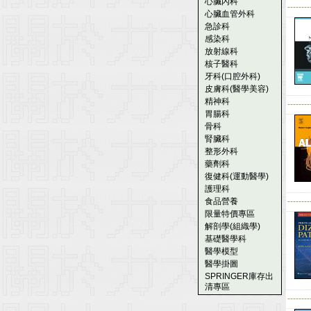
心臟內科
--------
心臟血管外科
急診科
感染科
放射線科
核子醫科
牙科(口腔外科)
皮膚科(醫學美容)
精神科
--------
胃腸科
骨科
腎臟科
整形外科
藥劑科
復健科(運動醫學)
護理科
食品營養
--------
限量特價專區
解剖學(組織學)
基礎醫學科
醫學模型
醫學掛圖
SPRINGER庫存出
清專區
--------