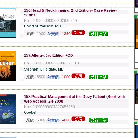
-------------------------------------------------------------------------------------------------------------
156.Head & Neck Imaging, 2nd Edition - Case Review
Series
▄
No：0-0000000032302989219
David M. Yousem, MD
- 原價
-
1900
(熱賣價)
-
1350
-------------------------------------------------------------------------------------------------------------
157.Allergy, 3rd Edition +CD
No：0-00000000323032273119
Stephen T. Holgate, MD
▄
- 原價
-
5500
(熱賣價)
-
1000
-------------------------------------------------------------------------------------------------------------
158.Practical Management of the Dizzy Patient (Book with
Web Access) 2/e 2008
No：0-000000007817656259
Goebel
- 原價
-
5000
(熱賣價)
-
4000
▄
-------------------------------------------------------------------------------------------------------------