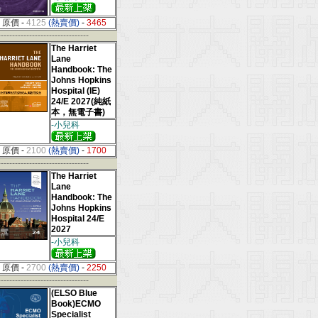
原價
-
4125
(熱賣價)
-
3465
--------------------------------
The Harriet
Lane
Handbook: The
Johns Hopkins
Hospital (IE)
24/E 2027(純紙
本，無電子書)
-小兒科
原價
-
2100
(熱賣價)
-
1700
--------------------------------
The Harriet
Lane
Handbook: The
Johns Hopkins
Hospital 24/E
2027
-小兒科
原價
-
2700
(熱賣價)
-
2250
--------------------------------
(ELSO Blue
Book)ECMO
Specialist