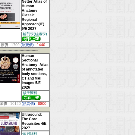
Netter Atlas of
Human
Anatomy:
Classic
Regional
Approach(IE)
9/E 2027
-解剖學(組織學)
原價
-
1700
(熱賣價)
-
1440
--------------------------------
Human
Sectional
Anatomy: Atlas
of annotated
body sections,
CT and MRI
images 5/E
2026
-核子醫科
原價
-
10120
(熱賣價)
-
8800
--------------------------------
Ultrasound:
The Core
Requisites 4/E
2027
-放射線科