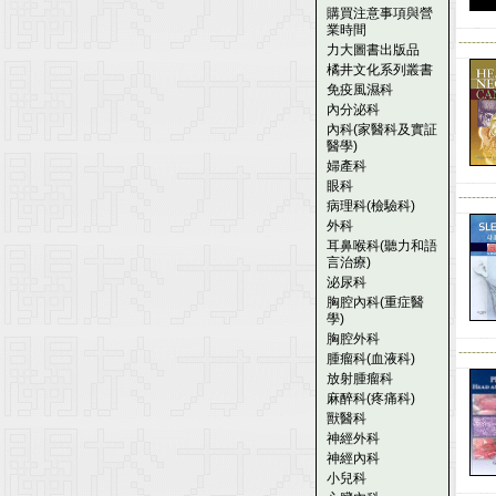
購買注意事項與營
業時間
--------
力大圖書出版品
橘井文化系列叢書
免疫風濕科
內分泌科
內科(家醫科及實証
醫學)
婦產科
眼科
--------
病理科(檢驗科)
外科
耳鼻喉科(聽力和語
言治療)
泌尿科
胸腔內科(重症醫
學)
胸腔外科
--------
腫瘤科(血液科)
放射腫瘤科
麻醉科(疼痛科)
獸醫科
神經外科
神經內科
小兒科