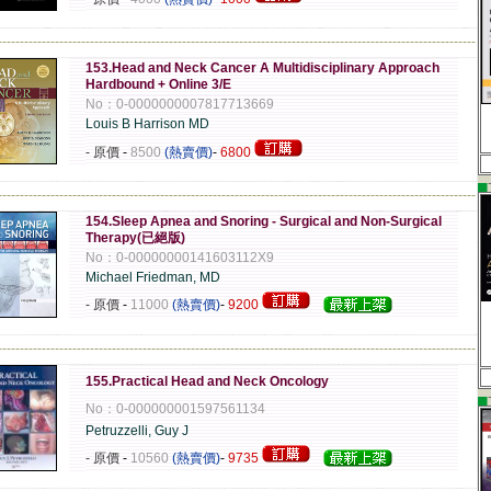
-------------------------------------------------------------------------------------------------------------
153.Head and Neck Cancer A Multidisciplinary Approach
Hardbound + Online 3/E
No：0-0000000007817713669
Louis B Harrison MD
- 原價
-
8500
(熱賣價)
-
6800
▄
-------------------------------------------------------------------------------------------------------------
154.Sleep Apnea and Snoring - Surgical and Non-Surgical
Therapy(已絕版)
No：0-00000000141603112X9
Michael Friedman, MD
- 原價
-
11000
(熱賣價)
-
9200
-------------------------------------------------------------------------------------------------------------
155.Practical Head and Neck Oncology
▄
No：0-000000001597561134
Petruzzelli, Guy J
- 原價
-
10560
(熱賣價)
-
9735