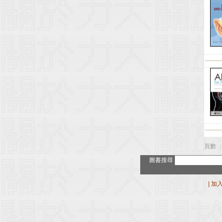
--------
--------
頁數 ：
圖書搜尋
|
加