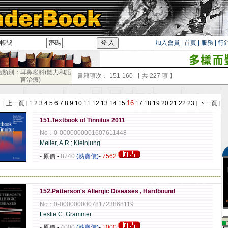
帳號
密碼
加入會員
|
首頁
|
服務
|
行
籍類別：耳鼻喉科(聽力和語
書籍項次：
151-160
【 共
227
項 】
言治療)
16
 [
上一頁
]
1
2
3
4
5
6
7
8
9
10
11
12
13
14
15
17
18
19
20
21
22
23
[
下一頁
]
151.Textbook of Tinnitus 2011
No：0-0000000001607611448
Møller, A.R.; Kleinjung
- 原價
-
8740
(熱賣價)
-
7562
-------------------------------------------------------------------------------------------------------------
152.Patterson's Allergic Diseases , Hardbound
No：0-000000000781723868119
Leslie C. Grammer
▄
- 原價
-
4000
(熱賣價)
-
1000