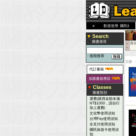
力 大 醫 學 圖 書 網
www.leaderbook.com.tw
歡迎使用 國民旅遊卡！！
▼
Search
圖書搜尋
書
■
■
-
進階搜尋
頁數 ：
代訂書籍
加購書籍專區
▼
Classes
圖書類別
運費(購買金額未滿
NT$1000，請自行
--------
加上運費)
文化幣使用須知
台灣Pay使用須知
全支付使用須知
國民旅遊卡使用須
知