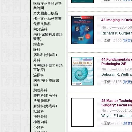
購買注意事項與營
業時間
------------------------------------------------------
力大圖書出版品
橘井文化系列叢書
43.Imaging in Oto
免疫風濕科
No：0-----323545
內分泌科
Richard K. Gurgel
內科(家醫科及實証
醫學)
- 原價
-
5200
(熱賣
婦產科
眼科
------------------------------------------------------
病理科(檢驗科)
44.Fundamentals o
外科
Pathologist 2/E
耳鼻喉科(聽力和語
No：0----0000128
言治療)
Deborah R. Wellin
泌尿科
胸腔內科(重症醫
- 原價
-
3135
(熱賣
學)
胸腔外科
------------------------------------------------------
腫瘤科(血液科)
放射腫瘤科
45.Master Techniq
Surgery: Facial P
麻醉科(疼痛科)
No：0----0000145
獸醫科
Wayne F. Larrabee
神經外科
神經內科
- 原價
-
8000
(熱賣
小兒科