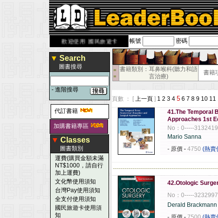
帳號
密碼
book.com.tw
歡迎使用 國民旅遊卡！！
▼
Search
圖書搜尋
書籍類別：耳鼻喉科(聽力和語
■
書籍
言治療)
■
-
進階搜尋
5
頁數 ： [
上一頁
]
1
2
3
4
6
7
8
9
10
11
代訂書籍
41.The Temporal B
Approaches 1st Ed
加購書籍專區
No：0-----313241
Mario Sanna
▼
Classes
圖書類別
- 原價
-
4750
(熱賣
運費(購買金額未滿
NT$1000，請自行
------------------------------------------------------
加上運費)
文化幣使用須知
42.Otologic Surge
台灣Pay使用須知
No：0-----323299
全支付使用須知
Derald Brackman
國民旅遊卡使用須
知
- 原價
-
7500
(熱賣