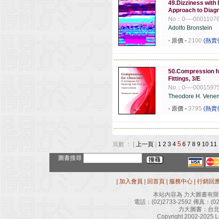
49.Dizziness with
Approach to Dia
No：0----0001107
Adolfo Bronstein
- 原價
-
2100
(熱賣
------------------------------------------------------
50.Compression fo
Fittings, 3/E
No：0----0001597
Theodore H. Vene
- 原價
-
3795
(熱賣
------------------------------------------------------
5
頁數 ： [
上一頁
]
1
2
3
4
6
7
8
9
10
11
圖書搜尋
|
加入會員
|
回首頁
|
服務中心
|
行銷回
本站內容為 力大圖書有
電話：
(02)2733-2592
傳真：
(0
力大圖書：台北
Copyright 2002-2025 Le