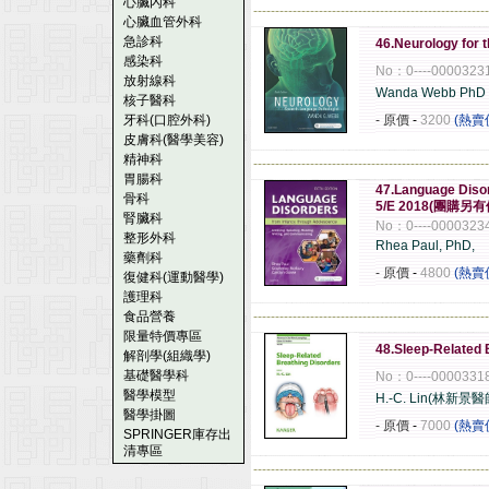
心臟內科
------------------------------------------------------
心臟血管外科
急診科
46.Neurology for 
感染科
No：0----0000323
放射線科
Wanda Webb PhD
核子醫科
牙科(口腔外科)
- 原價
-
3200
(熱賣
皮膚科(醫學美容)
精神科
------------------------------------------------------
胃腸科
47.Language Diso
骨科
5/E 2018(團購另
腎臟科
No：0----0000323
整形外科
Rhea Paul, PhD,
藥劑科
- 原價
-
4800
(熱賣
復健科(運動醫學)
護理科
食品營養
------------------------------------------------------
限量特價專區
48.Sleep-Related 
解剖學(組織學)
基礎醫學科
No：0----0000331
醫學模型
H.-C. Lin(林新景醫
醫學掛圖
- 原價
-
7000
(熱賣
SPRINGER庫存出
清專區
------------------------------------------------------