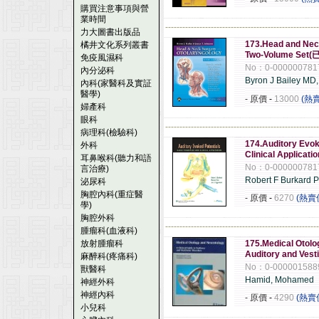
購買注意事項與營
業時間
------------------------------------------------------
力大圖書出版品
173.Head and Nec
橘井文化系列叢書
Two-Volume Set
免疫風濕科
No：0-000000781
內分泌科
Byron J Bailey MD
內科(家醫科及實証
醫學)
- 原價
-
13000
(熱
婦產科
眼科
------------------------------------------------------
病理科(檢驗科)
174.Auditory Evok
外科
Clinical Applicat
耳鼻喉科(聽力和語
No：0-000000781
言治療)
Robert F Burkard 
泌尿科
胸腔內科(重症醫
- 原價
-
6270
(熱賣
學)
胸腔外科
------------------------------------------------------
腫瘤科(血液科)
放射腫瘤科
175.Medical Otolog
Auditory and Vest
麻醉科(疼痛科)
No：0-000001588
獸醫科
Hamid, Mohamed
神經外科
神經內科
- 原價
-
4290
(熱賣
小兒科