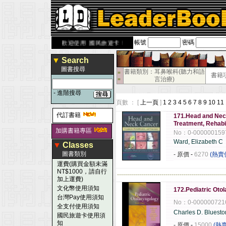
帳號
密碼
ook.com.tw
歡迎使用 國民旅遊卡！！
▼
Search
圖書搜尋
書籍類別：耳鼻喉科(聽力和語
■
書籍
言治療)
■
-
進階搜尋
頁數 ： [
上一頁
]
1
2
3
4
5
6
7
8
9
10
11
代訂書籍
171.Head and Nec
Treatment, Rehabi
加購書籍專區
No：0-000000159
Ward, Elizabeth C
▼
Classes
圖書類別
- 原價
-
6270
(熱賣
運費(購買金額未滿
NT$1000，請自行
------------------------------------------------------
加上運費)
文化幣使用須知
172.Pediatric Oto
台灣Pay使用須知
No：0-000000721
全支付使用須知
Charles D. Bluest
國民旅遊卡使用須
知
- 原價
-
15000
(熱