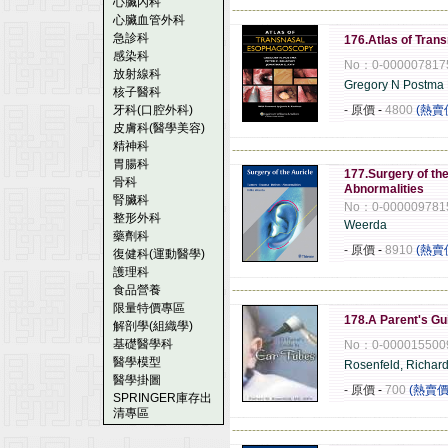
心臟內科
------------------------------------------------------
心臟血管外科
急診科
176.Atlas of Tra
感染科
No：0-000007817
放射線科
Gregory N Postma
核子醫科
牙科(口腔外科)
- 原價
-
4800
(熱賣
皮膚科(醫學美容)
精神科
------------------------------------------------------
胃腸科
177.Surgery of th
骨科
Abnormalities
腎臟科
No：0-000009781
整形外科
Weerda
藥劑科
- 原價
-
8910
(熱賣
復健科(運動醫學)
護理科
食品營養
------------------------------------------------------
限量特價專區
178.A Parent's Gu
解剖學(組織學)
基礎醫學科
No：0-000015500
醫學模型
Rosenfeld, Richar
醫學掛圖
- 原價
-
700
(熱賣價
SPRINGER庫存出
清專區
------------------------------------------------------