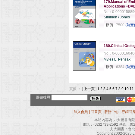
179.Manual of End
Applications +DV
No：0-000015889
Simmen / Jones
- 原價
-
7500
(熱賣
------------------------------------------------------
180.Clinical Otolo
No：0-000016040
Myles L. Pensak
- 原價
-
6384
(熱賣
------------------------------------------------------
頁數 ： [
上一頁
]
1
2
3
4
5
6
7
8
9
10
11
圖書搜尋
|
加入會員
|
回首頁
|
服務中心
|
行銷回
本站內容為 力大圖書有
電話：
(02)2733-2592
傳真：
(0
力大圖書：台北
Copyright 2002-2025 Le