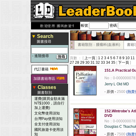
帳號
密碼
rbook.com.tw
歡迎使用 國民旅遊卡！！
▼
Search
圖書搜尋
■
書籍類別：腫瘤科(血液科)
書籍
■
-
進階搜尋
頁數 ： [
上一頁
]
1
2
3
4
5
6
7
8
9
10
11
27
28
29
30
31
32
33
34
35
[
下一頁
]
代訂書籍
151.A Practical G
No：0-000000078
加購書籍專區
Jerry L Old MD
▼
Classes
- 原價
-
2500
(熱賣
圖書類別
運費(購買金額未滿
NT$1000，請自行
------------------------------------------------------
加上運費)
152.Wintrobe's At
文化幣使用須知
DVD
台灣Pay使用須知
No：0-000000078
全支付使用須知
Douglas C Tkachu
國民旅遊卡使用須
知
- 原價
-
7500
(熱賣