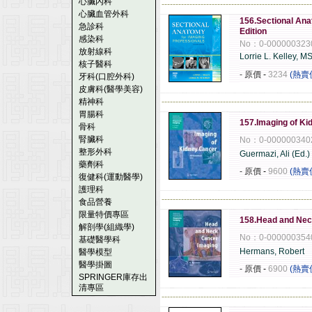
心臟內科
------------------------------------------------------
心臟血管外科
156.Sectional Ana
急診科
Edition
感染科
No：0-000000323
放射線科
Lorrie L. Kelley, M
核子醫科
- 原價
-
3234
(熱賣
牙科(口腔外科)
皮膚科(醫學美容)
精神科
------------------------------------------------------
胃腸科
157.Imaging of Ki
骨科
腎臟科
No：0-000000340
整形外科
Guermazi, Ali (Ed.)
藥劑科
- 原價
-
9600
(熱賣
復健科(運動醫學)
護理科
------------------------------------------------------
食品營養
限量特價專區
158.Head and Nec
解剖學(組織學)
No：0-000000354
基礎醫學科
Hermans, Robert
醫學模型
醫學掛圖
- 原價
-
6900
(熱賣
SPRINGER庫存出
清專區
------------------------------------------------------