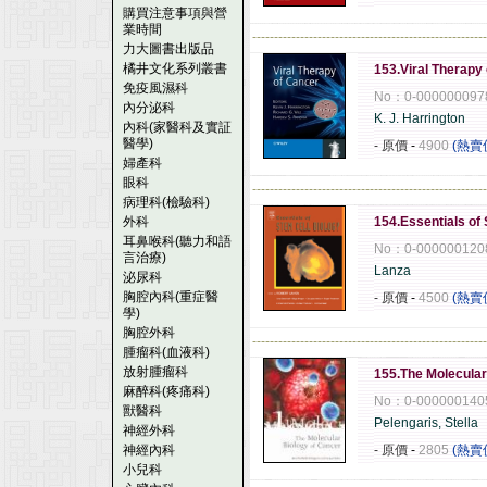
購買注意事項與營
業時間
------------------------------------------------------
力大圖書出版品
橘井文化系列叢書
153.Viral Therapy
免疫風濕科
No：0-000000097
內分泌科
K. J. Harrington
內科(家醫科及實証
醫學)
- 原價
-
4900
(熱賣
婦產科
眼科
------------------------------------------------------
病理科(檢驗科)
外科
154.Essentials of
耳鼻喉科(聽力和語
No：0-000000120
言治療)
Lanza
泌尿科
胸腔內科(重症醫
- 原價
-
4500
(熱賣
學)
胸腔外科
------------------------------------------------------
腫瘤科(血液科)
放射腫瘤科
155.The Molecular
麻醉科(疼痛科)
No：0-000000140
獸醫科
Pelengaris, Stella
神經外科
神經內科
- 原價
-
2805
(熱賣
小兒科