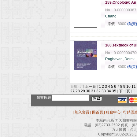
159.Oncology: An
No：0-000000387
Chang
- 原價
-
8000
(熱賣
------------------------------------------------------
160.Textbook of 
No：0-000000470
Raghavan, Derek
- 原價
-
8500
(熱賣
------------------------------------------------------
頁數 ： [
上一頁
]
1
2
3
4
5
6
7
8
9
10
11
27
28
29
30
31
32
33
34
35
[
下一頁
]
圖書搜尋
|
加入會員
|
回首頁
|
服務中心
|
行銷回
本站內容為 力大圖書有
電話：
(02)2733-2592
傳真：
(0
力大圖書：台北
Copyright 2002-2025 Le