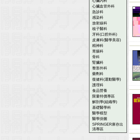
心臟內科
--------
心臟血管外科
急診科
感染科
放射線科
核子醫科
牙科(口腔外科)
皮膚科(醫學美容)
精神科
--------
胃腸科
骨科
腎臟科
整形外科
藥劑科
復健科(運動醫學)
護理科
--------
食品營養
限量特價專區
解剖學(組織學)
基礎醫學科
醫學模型
醫學掛圖
SPRINGER庫存出
清專區
--------