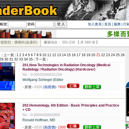
帳號
密碼
加入會員
|
首頁
|
服務
|
行
書籍類別：腫瘤科(血液科)
書籍項次：
201-210
【 共
349
項 】
21
 [
上一頁
]
1
2
3
4
5
6
7
8
9
10
11
12
13
14
15
16
17
18
19
20
22
23
24
25
26
29
30
31
32
33
34
35
[
下一頁
]
201.New Technologies in Radiation Oncology (Medical
Radiology / Radiation Oncology) (Hardcover)
No：0-00035400032159
Wolfgang Schlegel (Editor
- 原價
-
9300
(熱賣價)
-
7800
-------------------------------------------------------------------------------------------------------------
202.Hematology, 4th Edition - Basic Principles and Practice
+ CD
No：0-0004430662809
Ronald Hoffman, MD
▄
- 原價
-
8500
(熱賣價)
-
1000