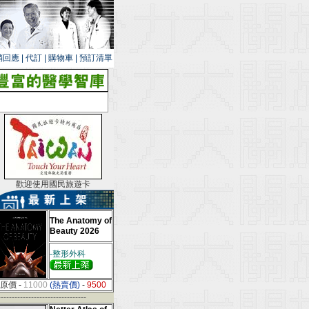
銷回應
|
代訂
|
購物車
|
預訂清單
歡迎使用國民旅遊卡
The Anatomy of
Beauty 2026
-整形外科
原價
-
11000
(熱賣價)
-
9500
--------------------------------