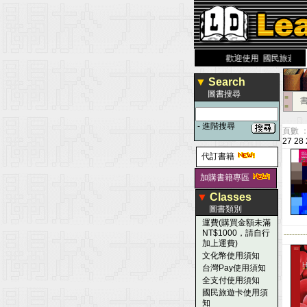
力 大 醫 學 圖 書 網
www.leaderbook.com.tw
歡迎使用 國民旅遊卡！！
▼
Search
圖書搜尋
■
■
-
進階搜尋
頁數 ：
27
28
代訂書籍
加購書籍專區
▼
Classes
圖書類別
運費(購買金額未滿
NT$1000，請自行
--------
加上運費)
文化幣使用須知
台灣Pay使用須知
全支付使用須知
國民旅遊卡使用須
知