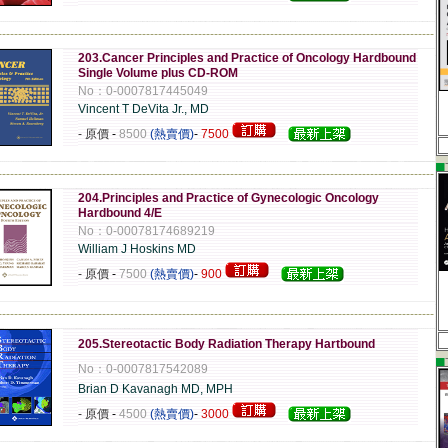
-------------------------------------------------------------------------------------------------------------
203.Cancer Principles and Practice of Oncology Hardbound
Single Volume plus CD-ROM
No：0-0007817445049
Vincent T DeVita Jr., MD
- 原價
-
8500
(熱賣價)
-
7500
▄
-------------------------------------------------------------------------------------------------------------
204.Principles and Practice of Gynecologic Oncology
Hardbound 4/E
No：0-00078174689219
William J Hoskins MD
- 原價
-
7500
(熱賣價)
-
900
-------------------------------------------------------------------------------------------------------------
205.Stereotactic Body Radiation Therapy Hartbound
▄
No：0-0007817542089
Brian D Kavanagh MD, MPH
- 原價
-
4500
(熱賣價)
-
3000