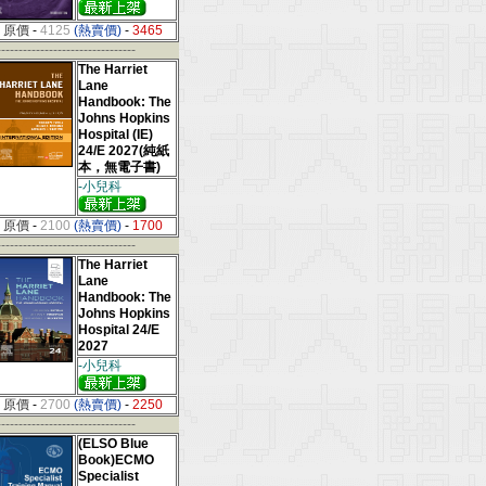
原價
-
4125
(熱賣價)
-
3465
--------------------------------
The Harriet
Lane
Handbook: The
Johns Hopkins
Hospital (IE)
24/E 2027(純紙
本，無電子書)
-小兒科
原價
-
2100
(熱賣價)
-
1700
--------------------------------
The Harriet
Lane
Handbook: The
Johns Hopkins
Hospital 24/E
2027
-小兒科
原價
-
2700
(熱賣價)
-
2250
--------------------------------
(ELSO Blue
Book)ECMO
Specialist