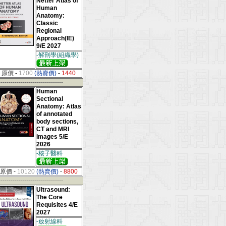
Netter Atlas of
Human
Anatomy:
Classic
Regional
Approach(IE)
9/E 2027
-解剖學(組織學)
原價
-
1700
(熱賣價)
-
1440
--------------------------------
Human
Sectional
Anatomy: Atlas
of annotated
body sections,
CT and MRI
images 5/E
2026
-核子醫科
原價
-
10120
(熱賣價)
-
8800
--------------------------------
Ultrasound:
The Core
Requisites 4/E
2027
-放射線科