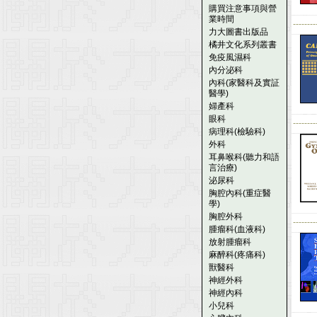
購買注意事項與營
業時間
--------
力大圖書出版品
橘井文化系列叢書
免疫風濕科
內分泌科
內科(家醫科及實証
醫學)
婦產科
眼科
--------
病理科(檢驗科)
外科
耳鼻喉科(聽力和語
言治療)
泌尿科
胸腔內科(重症醫
學)
胸腔外科
--------
腫瘤科(血液科)
放射腫瘤科
麻醉科(疼痛科)
獸醫科
神經外科
神經內科
小兒科