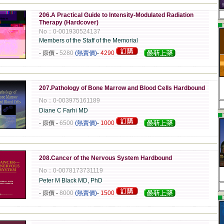
-------------------------------------------------------------------------------------------------------------
206.A Practical Guide to Intensity-Modulated Radiation
Therapy (Hardcover)
▄
No：0-001930524137
Members of the Staff of the Memorial
- 原價
-
5280
(熱賣價)
-
4290
-------------------------------------------------------------------------------------------------------------
207.Pathology of Bone Marrow and Blood Cells Hardbound
No：0-003975161189
Diane C Farhi MD
▄
- 原價
-
6500
(熱賣價)
-
1000
-------------------------------------------------------------------------------------------------------------
208.Cancer of the Nervous System Hardbound
No：0-0078173731119
Peter M Black MD, PhD
- 原價
-
8000
(熱賣價)
-
1500
▄
-------------------------------------------------------------------------------------------------------------