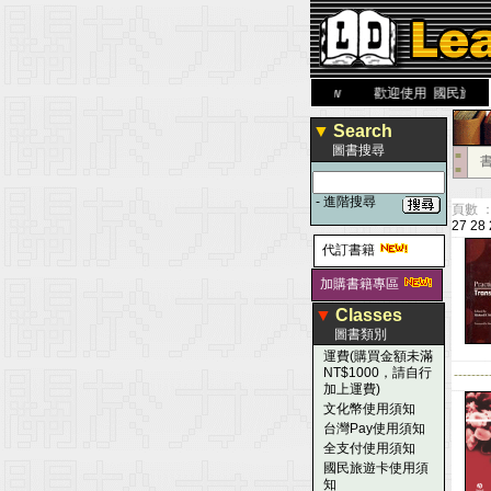
力 大 醫 學 圖 書 網
www.leaderbook.com.tw
歡迎使用 國民旅遊卡！！
▼
Search
圖書搜尋
■
■
-
進階搜尋
頁數 ：
27
28
代訂書籍
加購書籍專區
▼
Classes
圖書類別
運費(購買金額未滿
NT$1000，請自行
--------
加上運費)
文化幣使用須知
台灣Pay使用須知
全支付使用須知
國民旅遊卡使用須
知