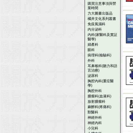
購買注意事項與營
業時間
--------
力大圖書出版品
橘井文化系列叢書
免疫風濕科
內分泌科
內科(家醫科及實証
醫學)
婦產科
眼科
--------
病理科(檢驗科)
外科
耳鼻喉科(聽力和語
言治療)
泌尿科
胸腔內科(重症醫
學)
胸腔外科
--------
腫瘤科(血液科)
放射腫瘤科
麻醉科(疼痛科)
獸醫科
神經外科
神經內科
小兒科