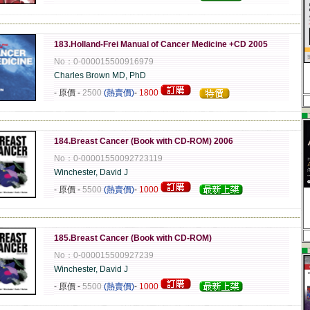
-------------------------------------------------------------------------------------------------------------
183.Holland-Frei Manual of Cancer Medicine +CD 2005
No：0-000015500916979
Charles Brown MD, PhD
- 原價
-
2500
(熱賣價)
-
1800
▄
-------------------------------------------------------------------------------------------------------------
184.Breast Cancer (Book with CD-ROM) 2006
No：0-00001550092723119
Winchester, David J
- 原價
-
5500
(熱賣價)
-
1000
-------------------------------------------------------------------------------------------------------------
185.Breast Cancer (Book with CD-ROM)
▄
No：0-000015500927239
Winchester, David J
- 原價
-
5500
(熱賣價)
-
1000