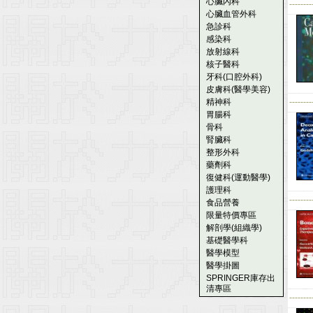
心臟內科
--------
心臟血管外科
急診科
感染科
放射線科
核子醫科
牙科(口腔外科)
皮膚科(醫學美容)
精神科
--------
胃腸科
骨科
腎臟科
整形外科
藥劑科
復健科(運動醫學)
護理科
--------
食品營養
限量特價專區
解剖學(組織學)
基礎醫學科
醫學模型
醫學掛圖
SPRINGER庫存出
清專區
--------