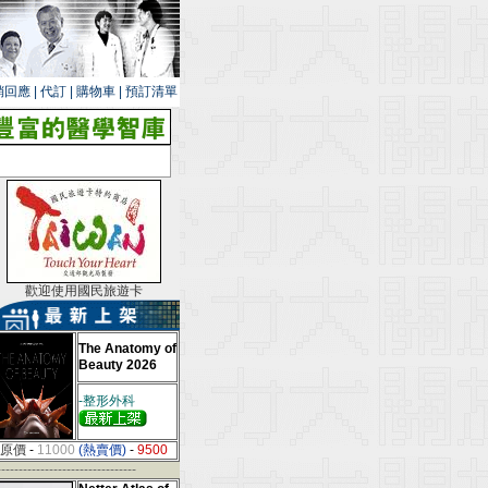
銷回應
|
代訂
|
購物車
|
預訂清單
歡迎使用國民旅遊卡
The Anatomy of
Beauty 2026
-整形外科
原價
-
11000
(熱賣價)
-
9500
--------------------------------