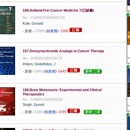
-------------------------------------------------------------------------------------------------------------
186.Holland-Frei Cancer Medicine 7(已缺書)
▄
No：0-0000155009307X9
Kufe, Donald
- 原價
-
12000
(熱賣價)
-
1000
-------------------------------------------------------------------------------------------------------------
187.Deoxynucleoside Analogs in Cancer Therapy
No：0-00001588293270
Peters, Godefridus, J
▄
- 原價
-
5940
(熱賣價)
-
5445
-------------------------------------------------------------------------------------------------------------
188.Bone Metastasis: Experimental and Clinical
Therapeutics
No：0-0000158829403X
Singh, Gurmit
- 原價
-
5280
(熱賣價)
-
4785
▄
-------------------------------------------------------------------------------------------------------------