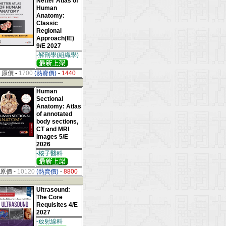
Netter Atlas of
Human
Anatomy:
Classic
Regional
Approach(IE)
9/E 2027
-解剖學(組織學)
原價
-
1700
(熱賣價)
-
1440
--------------------------------
Human
Sectional
Anatomy: Atlas
of annotated
body sections,
CT and MRI
images 5/E
2026
-核子醫科
原價
-
10120
(熱賣價)
-
8800
--------------------------------
Ultrasound:
The Core
Requisites 4/E
2027
-放射線科