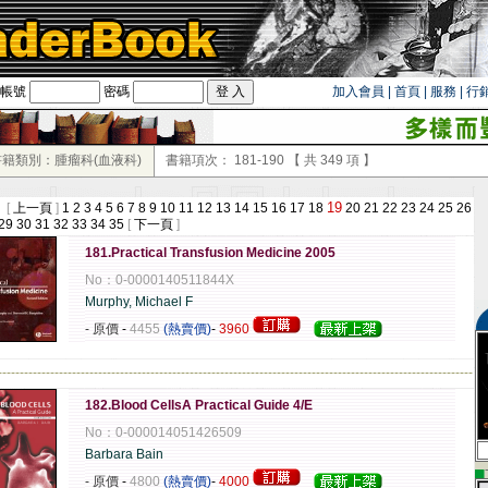
帳號
密碼
加入會員
|
首頁
|
服務
|
行
書籍類別：腫瘤科(血液科)
書籍項次：
181-190
【 共
349
項 】
19
 [
上一頁
]
1
2
3
4
5
6
7
8
9
10
11
12
13
14
15
16
17
18
20
21
22
23
24
25
26
29
30
31
32
33
34
35
[
下一頁
]
181.Practical Transfusion Medicine 2005
No：0-0000140511844X
Murphy, Michael F
- 原價
-
4455
(熱賣價)
-
3960
-------------------------------------------------------------------------------------------------------------
182.Blood CellsA Practical Guide 4/E
No：0-000014051426509
Barbara Bain
▄
- 原價
-
4800
(熱賣價)
-
4000