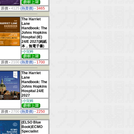
原價
-
4125
(熱賣價)
-
3465
--------------------------------
The Harriet
Lane
Handbook: The
Johns Hopkins
Hospital (IE)
24/E 2027(純紙
本，無電子書)
-小兒科
原價
-
2100
(熱賣價)
-
1700
--------------------------------
The Harriet
Lane
Handbook: The
Johns Hopkins
Hospital 24/E
2027
-小兒科
原價
-
2700
(熱賣價)
-
2250
--------------------------------
(ELSO Blue
Book)ECMO
Specialist