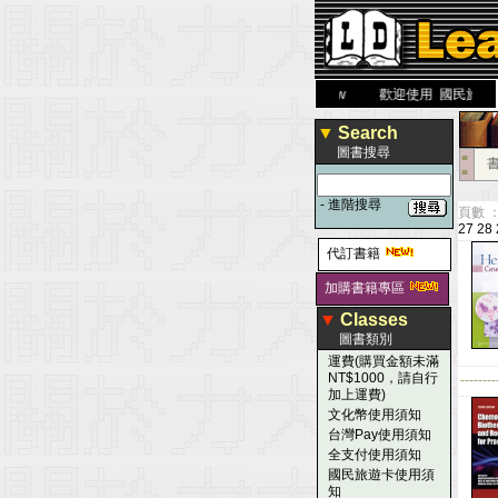
力 大 醫 學 圖 書 網
www.leaderbook.com.tw
歡迎使用 國民旅遊卡！！
▼
Search
圖書搜尋
■
■
-
進階搜尋
頁數 ：
27
28
代訂書籍
加購書籍專區
▼
Classes
圖書類別
運費(購買金額未滿
NT$1000，請自行
--------
加上運費)
文化幣使用須知
台灣Pay使用須知
全支付使用須知
國民旅遊卡使用須
知