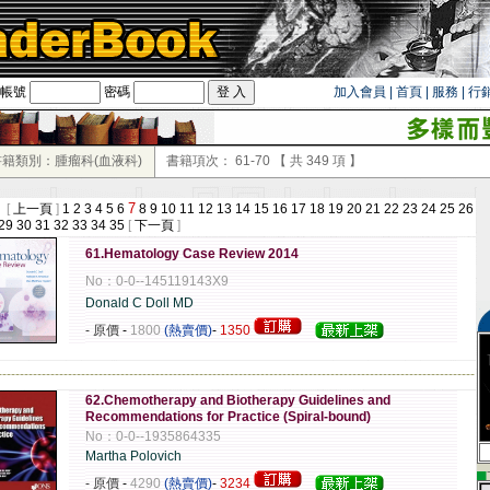
帳號
密碼
加入會員
|
首頁
|
服務
|
行
書籍類別：腫瘤科(血液科)
書籍項次：
61-70
【 共
349
項 】
7
 [
上一頁
]
1
2
3
4
5
6
8
9
10
11
12
13
14
15
16
17
18
19
20
21
22
23
24
25
26
29
30
31
32
33
34
35
[
下一頁
]
61.Hematology Case Review 2014
No：0-0--145119143X9
Donald C Doll MD
- 原價
-
1800
(熱賣價)
-
1350
-------------------------------------------------------------------------------------------------------------
62.Chemotherapy and Biotherapy Guidelines and
Recommendations for Practice (Spiral-bound)
No：0-0--1935864335
Martha Polovich
▄
- 原價
-
4290
(熱賣價)
-
3234