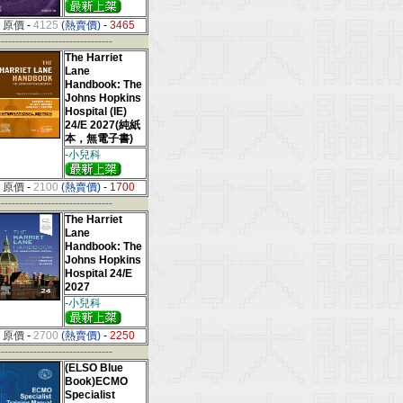
原價
-
4125
(熱賣價)
-
3465
--------------------------------
The Harriet
Lane
Handbook: The
Johns Hopkins
Hospital (IE)
24/E 2027(純紙
本，無電子書)
-小兒科
原價
-
2100
(熱賣價)
-
1700
--------------------------------
The Harriet
Lane
Handbook: The
Johns Hopkins
Hospital 24/E
2027
-小兒科
原價
-
2700
(熱賣價)
-
2250
--------------------------------
(ELSO Blue
Book)ECMO
Specialist