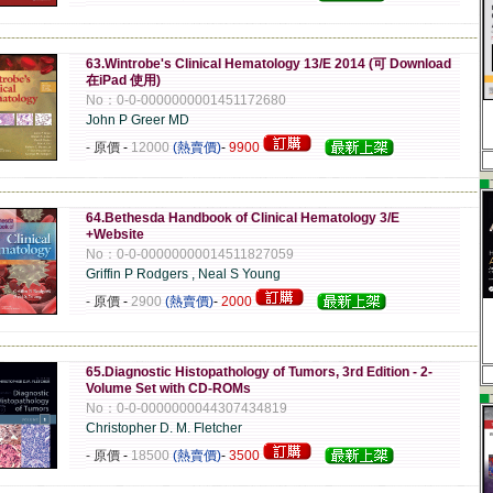
-------------------------------------------------------------------------------------------------------------
63.Wintrobe's Clinical Hematology 13/E 2014 (可 Download
在iPad 使用)
No：0-0-0000000001451172680
John P Greer MD
- 原價
-
12000
(熱賣價)
-
9900
▄
-------------------------------------------------------------------------------------------------------------
64.Bethesda Handbook of Clinical Hematology 3/E
+Website
No：0-0-00000000014511827059
Griffin P Rodgers , Neal S Young
- 原價
-
2900
(熱賣價)
-
2000
-------------------------------------------------------------------------------------------------------------
65.Diagnostic Histopathology of Tumors, 3rd Edition - 2-
Volume Set with CD-ROMs
▄
No：0-0-0000000044307434819
Christopher D. M. Fletcher
- 原價
-
18500
(熱賣價)
-
3500