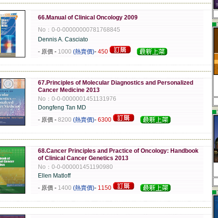
-------------------------------------------------------------------------------------------------------------
66.Manual of Clinical Oncology 2009
▄
No：0-0-00000000781768845
Dennis A. Casciato
- 原價
-
1000
(熱賣價)
-
450
-------------------------------------------------------------------------------------------------------------
67.Principles of Molecular Diagnostics and Personalized
Cancer Medicine 2013
No：0-0-0000001451131976
Dongfeng Tan MD
▄
- 原價
-
8200
(熱賣價)
-
6300
-------------------------------------------------------------------------------------------------------------
68.Cancer Principles and Practice of Oncology: Handbook
of Clinical Cancer Genetics 2013
No：0-0-000001451190980
Ellen Matloff
- 原價
-
1400
(熱賣價)
-
1150
▄
-------------------------------------------------------------------------------------------------------------