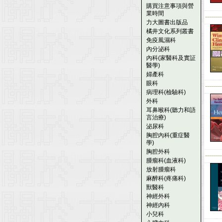
購買注意事項與營
業時間
--------
力大圖書出版品
橘井文化系列叢書
免疫風濕科
內分泌科
內科(家醫科及實証
醫學)
婦產科
眼科
--------
病理科(檢驗科)
外科
耳鼻喉科(聽力和語
言治療)
泌尿科
胸腔內科(重症醫
學)
胸腔外科
--------
腫瘤科(血液科)
放射腫瘤科
麻醉科(疼痛科)
獸醫科
神經外科
神經內科
小兒科