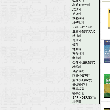
心臟內科
--------
心臟血管外科
急診科
感染科
放射線科
核子醫科
牙科(口腔外科)
皮膚科(醫學美容)
精神科
--------
胃腸科
骨科
腎臟科
整形外科
藥劑科
復健科(運動醫學)
護理科
--------
食品營養
限量特價專區
解剖學(組織學)
基礎醫學科
醫學模型
醫學掛圖
SPRINGER庫存出
清專區
--------