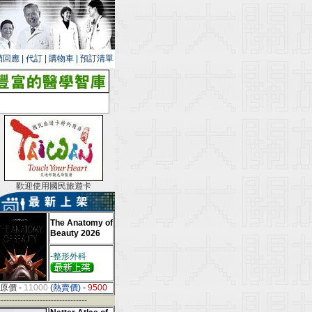
銷回應
|
代訂
|
購物車
|
預訂清單
歡迎使用國民旅遊卡
The Anatomy of
Beauty 2026
-整形外科
原價
-
11000
(熱賣價)
-
9500
--------------------------------