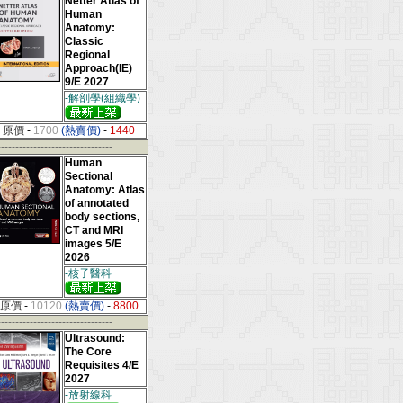
Netter Atlas of
Human
Anatomy:
Classic
Regional
Approach(IE)
9/E 2027
-解剖學(組織學)
原價
-
1700
(熱賣價)
-
1440
--------------------------------
Human
Sectional
Anatomy: Atlas
of annotated
body sections,
CT and MRI
images 5/E
2026
-核子醫科
原價
-
10120
(熱賣價)
-
8800
--------------------------------
Ultrasound:
The Core
Requisites 4/E
2027
-放射線科