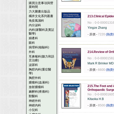
購買注意事項與營
業時間
------------------------------------------------------
力大圖書出版品
橘井文化系列叢書
213.Clinical Epid
免疫風濕科
No：0-0-0000131
內分泌科
Yingze Zhang
內科(家醫科及實証
醫學)
- 原價
-
7220
(熱賣
婦產科
眼科
------------------------------------------------------
病理科(檢驗科)
外科
214.Review of Or
耳鼻喉科(聽力和語
No：0-0-0000158
言治療)
Mark R Brinker MD
泌尿科
胸腔內科(重症醫
- 原價
-
6600
(熱賣
學)
胸腔外科
------------------------------------------------------
腫瘤科(血液科)
215.The Foot and 
放射腫瘤科
Orthopaedic Surg
麻醉科(疼痛科)
No：0-0-0000160
獸醫科
Kitaoka H.B
神經外科
神經內科
- 原價
-
8500
(熱賣
小兒科