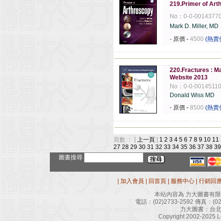
219.Primer of Art
No：0-0-0014377
Mark D. Miller, MD
- 原價
-
4500
(熱賣
------------------------------------------------------
220.Fractures : M
Website 2013
No：0-0-0014511
Donald Wiss MD
- 原價
-
8500
(熱賣
------------------------------------------------------
頁數 ： [
上一頁
]
1
2
3
4
5
6
7
8
9
10
11
27
28
29
30
31
32
33
34
35
36
37
38
39
圖書搜尋
|
加入會員
|
回首頁
|
服務中心
|
行銷回
本站內容為 力大圖書有
電話：
(02)2733-2592
傳真：
(0
力大圖書：台北
Copyright 2002-2025 Le