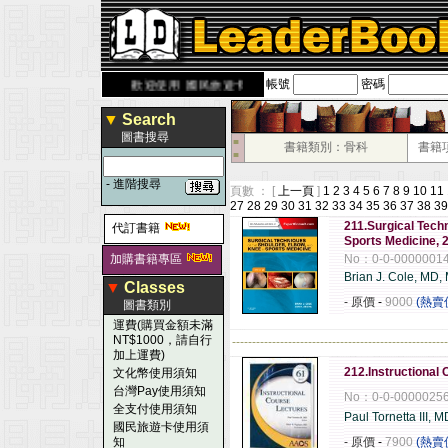
帳號
密碼
rbook.com.tw
歡迎使用 國民旅遊卡！！
▼
Search
圖書搜尋
■
書籍類別：骨科
書籍
■
-
進階搜尋
頁數 ： [
上一頁
]
1
2
3
4
5
6
7
8
9
10
11
27
28
29
30
31
32
33
34
35
36
37
38
39
211.Surgical Techn
代訂書籍
Sports Medicine, 
加購書籍專區
No：0-0-0000001
Brian J. Cole, MD,
▼
Classes
- 原價
-
9000
(熱賣
圖書類別
運費(購買金額未滿
NT$1000，請自行
------------------------------------------------------
加上運費)
212.Instructional
文化幣使用須知
台灣Pay使用須知
No：0-0-0000025
全支付使用須知
Paul Tornetta III, M
國民旅遊卡使用須
知
- 原價
-
7900
(熱賣