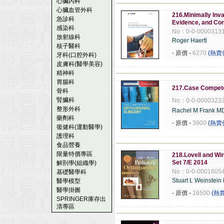
心臟內科
------------------------------------------------------
心臟血管外科
216.Minimally Inv
急診科
Evidence, and Co
感染科
No：0-0-0000313
放射線科
Roger Haertl
核子醫科
- 原價
-
6270
(熱賣
牙科(口腔外科)
皮膚科(醫學美容)
精神科
------------------------------------------------------
胃腸科
217.Case Compete
骨科
腎臟科
No：0-0-0000323
整形外科
Rachel M Frank M
藥劑科
- 原價
-
3900
(熱賣
復健科(運動醫學)
護理科
------------------------------------------------------
食品營養
限量特價專區
218.Lovell and Wi
Set 7/E 2014
解剖學(組織學)
No：0-0-0001605
基礎醫學科
Stuart L Weinstein
醫學模型
醫學掛圖
- 原價
-
16500
(熱
SPRINGER庫存出
清專區
------------------------------------------------------