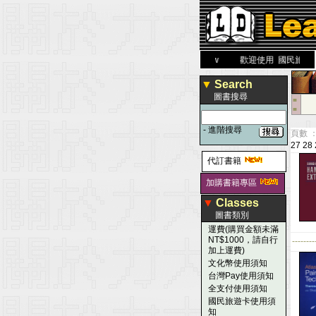
力 大 醫 學 圖 書 網
www.leaderbook.com.tw
歡迎使用 國民旅遊卡！！
▼
Search
圖書搜尋
■
■
-
進階搜尋
頁數 ：
27
28
代訂書籍
加購書籍專區
▼
Classes
圖書類別
運費(購買金額未滿
NT$1000，請自行
--------
加上運費)
文化幣使用須知
台灣Pay使用須知
全支付使用須知
國民旅遊卡使用須
知