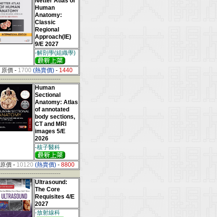
Netter Atlas of
Human
Anatomy:
Classic
Regional
Approach(IE)
9/E 2027
-解剖學(組織學)
原價
-
1700
(熱賣價)
-
1440
--------------------------------
Human
Sectional
Anatomy: Atlas
of annotated
body sections,
CT and MRI
images 5/E
2026
-核子醫科
原價
-
10120
(熱賣價)
-
8800
--------------------------------
Ultrasound:
The Core
Requisites 4/E
2027
-放射線科