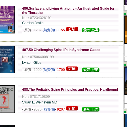
-------------------------------------------------------------------------------------------------------------
486.Surface and Living Anatomy - An Illustrated Guide for
the Therapist
▄
No：07234326191
Gordon Joslin
- 原價
-
1287
(熱賣價)
-
1155
-------------------------------------------------------------------------------------------------------------
487.50 Challenging Spinal Pain Syndrome Cases
No：075064008199
Lynton Giles
▄
- 原價
-
1900
(熱賣價)
-
1700
-------------------------------------------------------------------------------------------------------------
488.The Pediatric Spine Principles and Practice, Hardbound
No：0781710809
Stuart L. Weinstein MD
- 原價
-
9570
(熱賣價)
-
9207
▄
-------------------------------------------------------------------------------------------------------------