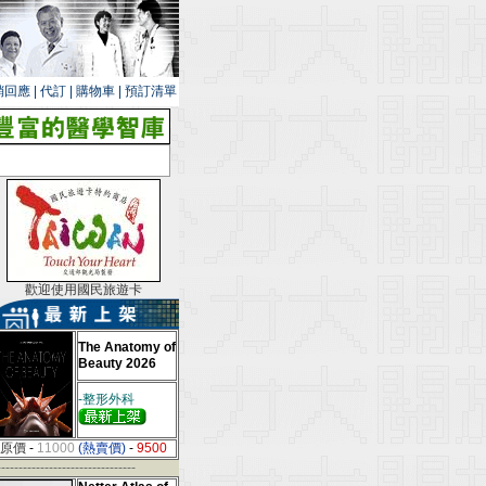
銷回應
|
代訂
|
購物車
|
預訂清單
歡迎使用國民旅遊卡
The Anatomy of
Beauty 2026
-整形外科
原價
-
11000
(熱賣價)
-
9500
--------------------------------