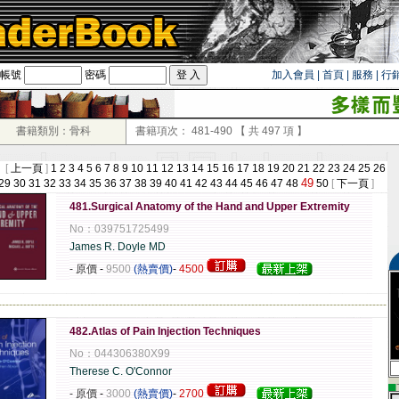
帳號
密碼
加入會員
|
首頁
|
服務
|
行
書籍類別：骨科
書籍項次：
481-490
【 共
497
項 】
 [
上一頁
]
1
2
3
4
5
6
7
8
9
10
11
12
13
14
15
16
17
18
19
20
21
22
23
24
25
26
49
29
30
31
32
33
34
35
36
37
38
39
40
41
42
43
44
45
46
47
48
50
[
下一頁
]
481.Surgical Anatomy of the Hand and Upper Extremity
No：039751725499
James R. Doyle MD
- 原價
-
9500
(熱賣價)
-
4500
-------------------------------------------------------------------------------------------------------------
482.Atlas of Pain Injection Techniques
No：044306380X99
Therese C. O'Connor
▄
- 原價
-
3000
(熱賣價)
-
2700