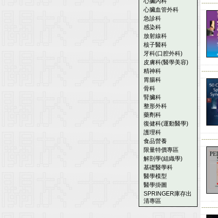
心臟內科
--------
心臟血管外科
急診科
感染科
放射線科
核子醫科
牙科(口腔外科)
皮膚科(醫學美容)
精神科
--------
胃腸科
骨科
腎臟科
整形外科
藥劑科
復健科(運動醫學)
護理科
--------
食品營養
限量特價專區
解剖學(組織學)
基礎醫學科
醫學模型
醫學掛圖
SPRINGER庫存出
清專區
--------