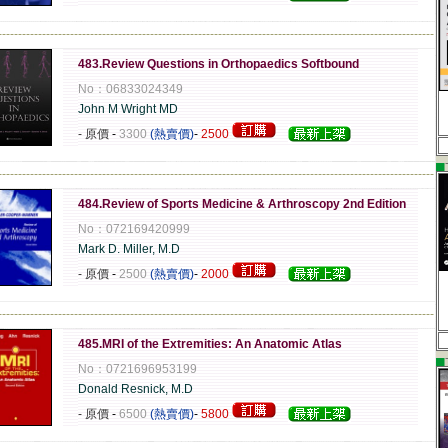
-------------------------------------------------------------------------------------------------------------
483.Review Questions in Orthopaedics Softbound
No：06833024349
John M Wright MD
- 原價
-
3300
(熱賣價)
-
2500
▄
-------------------------------------------------------------------------------------------------------------
484.Review of Sports Medicine & Arthroscopy 2nd Edition
No：072169420999
Mark D. Miller, M.D
- 原價
-
2500
(熱賣價)
-
2000
-------------------------------------------------------------------------------------------------------------
485.MRI of the Extremities: An Anatomic Atlas
▄
No：0721696953199
Donald Resnick, M.D
- 原價
-
6500
(熱賣價)
-
5800