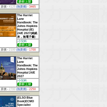
原價
-
4125
(熱賣價)
-
3465
--------------------------------
The Harriet
Lane
Handbook: The
Johns Hopkins
Hospital (IE)
24/E 2027(純紙
本，無電子書)
-小兒科
原價
-
2100
(熱賣價)
-
1700
--------------------------------
The Harriet
Lane
Handbook: The
Johns Hopkins
Hospital 24/E
2027
-小兒科
原價
-
2700
(熱賣價)
-
2250
--------------------------------
(ELSO Blue
Book)ECMO
Specialist