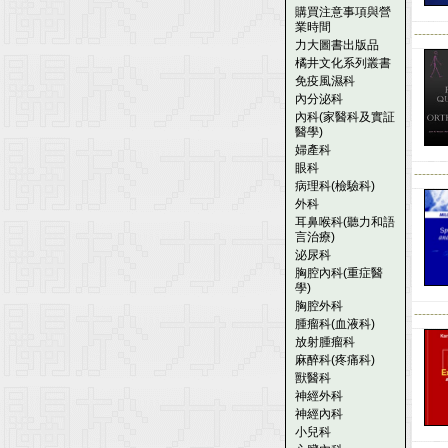
購買注意事項與營
業時間
--------
力大圖書出版品
橘井文化系列叢書
免疫風濕科
內分泌科
內科(家醫科及實証
醫學)
婦產科
眼科
--------
病理科(檢驗科)
外科
耳鼻喉科(聽力和語
言治療)
泌尿科
胸腔內科(重症醫
學)
胸腔外科
--------
腫瘤科(血液科)
放射腫瘤科
麻醉科(疼痛科)
獸醫科
神經外科
神經內科
小兒科