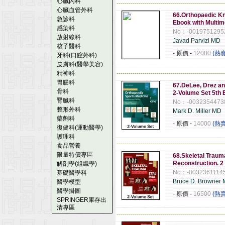
心臟內科
------------------------------------------------------
心臟血管外科
66.Orthopaedic K
急診科
Ebook with Multim
感染科
No：-0019751295
放射線科
Javad Parvizi MD
核子醫科
- 原價
-
12000
(熱
牙科(口腔外科)
皮膚科(醫學美容)
精神科
------------------------------------------------------
胃腸科
67.DeLee, Drez an
骨科
2-Volume Set 5th 
腎臟科
No：-0032354473
整形外科
Mark D. Miller MD
藥劑科
- 原價
-
14000
(熱
復健科(運動醫學)
護理科
------------------------------------------------------
食品營養
限量特價專區
68.Skeletal Traum
Reconstruction. 2 
解剖學(組織學)
No：-0032361114
基礎醫學科
Bruce D. Browne
醫學模型
醫學掛圖
- 原價
-
16500
(熱
SPRINGER庫存出
清專區
------------------------------------------------------