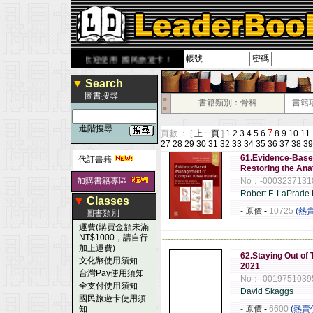
帳號
密碼
ook.com.tw
歡迎使用 國民旅遊卡！！
▼
Search
圖書搜尋
■
書籍類別：骨科
書籍
■
-
進階搜尋
7
頁數 ： [
上一頁
]
1
2
3
4
5
6
8
9
10
11
27
28
29
30
31
32
33
34
35
36
37
38
39
61.Evidence-Base
代訂書籍
Restoring the An
加購書籍專區
No：-0003237131
Robert F. LaPrad
▼
Classes
- 原價
-
10725
(熱
圖書類別
運費(購買金額未滿
NT$1000，請自行
------------------------------------------------------
加上運費)
62.Staying Out of 
文化幣使用須知
2021
台灣Pay使用須知
No：-0019751039
全支付使用須知
David Skaggs
國民旅遊卡使用須
知
- 原價
-
6600
(熱賣