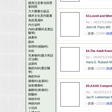
購買注意事項與營
業時間
------------------------------------------------------
力大圖書出版品
橘井文化系列叢書
63.Lovell and Wint
免疫風濕科
No：-0019751086
內分泌科
John M. Flynn MD
內科(家醫科及實証
醫學)
- 原價
-
17500
(熱
婦產科
眼科
------------------------------------------------------
病理科(檢驗科)
外科
64.The Adult Knee
耳鼻喉科(聽力和語
No：-0019751146
言治療)
Harry E. Rubash 
泌尿科
胸腔內科(重症醫
- 原價
-
10200
(熱
學)
胸腔外科
------------------------------------------------------
腫瘤科(血液科)
放射腫瘤科
65.AAOS Comprehe
麻醉科(疼痛科)
No：-0019751271
獸醫科
Jay R. Lieberman 
神經外科
神經內科
- 原價
-
12210
(熱
小兒科