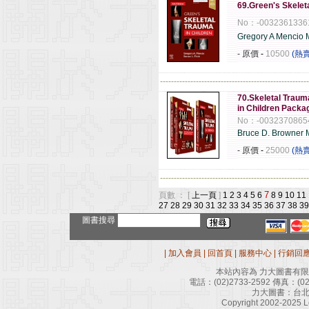
69.Green's Skeleta
No：-0032361336
Gregory A Mencio
- 原價
-
10500
(熱
------------------------------------------------------
70.Skeletal Traum
in Children Packag
No：-0032370865
Bruce D. Browne
- 原價
-
25000
(熱
------------------------------------------------------
7
頁數 ： [
上一頁
]
1
2
3
4
5
6
8
9
10
11
27
28
29
30
31
32
33
34
35
36
37
38
39
圖書搜尋
|
加入會員
|
回首頁
|
服務中心
|
行銷回
本站內容為 力大圖書有
電話：
(02)2733-2592
傳真：
(0
力大圖書：台北
Copyright 2002-2025 Le