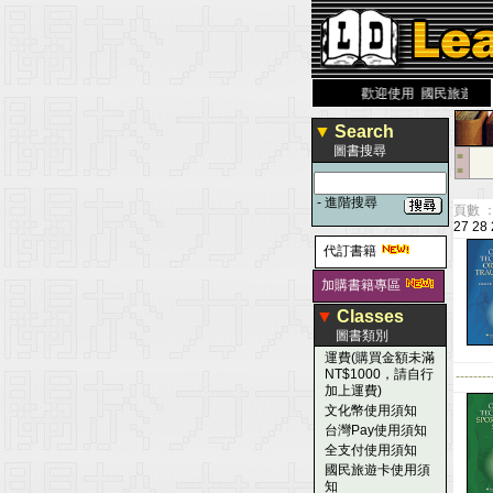
力 大 醫 學 圖 書 網
www.leaderbook.com.tw
歡迎使用 國民旅遊卡！！
▼
Search
圖書搜尋
■
■
-
進階搜尋
頁數 ：
27
28
代訂書籍
加購書籍專區
▼
Classes
圖書類別
運費(購買金額未滿
NT$1000，請自行
--------
加上運費)
文化幣使用須知
台灣Pay使用須知
全支付使用須知
國民旅遊卡使用須
知