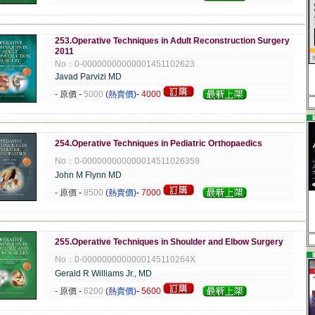
-------------------------------------------------------------------------------------------------------------
253.Operative Techniques in Adult Reconstruction Surgery
2011
No：0-00000000000001451102623
Javad Parvizi MD
- 原價
-
5000
(熱賣價)
-
4000
▄
-------------------------------------------------------------------------------------------------------------
254.Operative Techniques in Pediatric Orthopaedics
No：0-000000000000014511026359
John M Flynn MD
- 原價
-
8500
(熱賣價)
-
7000
-------------------------------------------------------------------------------------------------------------
255.Operative Techniques in Shoulder and Elbow Surgery
▄
No：0-0000000000000145110264X
Gerald R Williams Jr., MD
- 原價
-
6200
(熱賣價)
-
5600