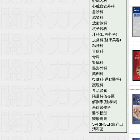
心臟內科
--------
心臟血管外科
急診科
感染科
放射線科
核子醫科
牙科(口腔外科)
皮膚科(醫學美容)
精神科
--------
胃腸科
骨科
腎臟科
整形外科
藥劑科
復健科(運動醫學)
護理科
--------
食品營養
限量特價專區
解剖學(組織學)
基礎醫學科
醫學模型
醫學掛圖
SPRINGER庫存出
清專區
--------