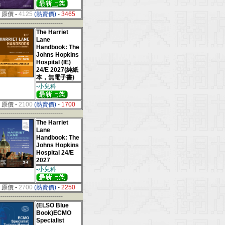
原價
-
4125
(熱賣價)
-
3465
--------------------------------
The Harriet
Lane
Handbook: The
Johns Hopkins
Hospital (IE)
24/E 2027(純紙
本，無電子書)
-小兒科
原價
-
2100
(熱賣價)
-
1700
--------------------------------
The Harriet
Lane
Handbook: The
Johns Hopkins
Hospital 24/E
2027
-小兒科
原價
-
2700
(熱賣價)
-
2250
--------------------------------
(ELSO Blue
Book)ECMO
Specialist