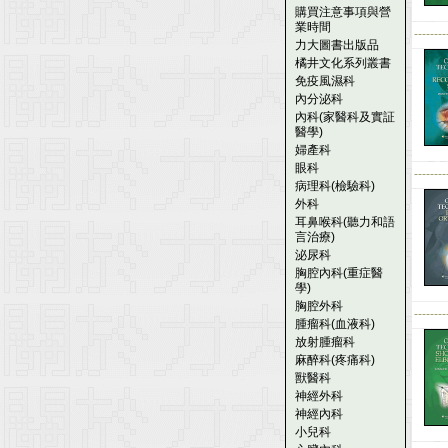
購買注意事項與營
業時間
--------
力大圖書出版品
橘井文化系列叢書
免疫風濕科
內分泌科
內科(家醫科及實証
醫學)
婦產科
眼科
--------
病理科(檢驗科)
外科
耳鼻喉科(聽力和語
言治療)
泌尿科
胸腔內科(重症醫
學)
胸腔外科
--------
腫瘤科(血液科)
放射腫瘤科
麻醉科(疼痛科)
獸醫科
神經外科
神經內科
小兒科