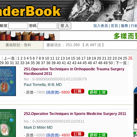
帳號
密碼
加入會員
|
首頁
|
服務
|
行
書籍類別：骨科
書籍項次：
251-260
【 共
497
項 】
26
 [
上一頁
]
1
2
3
4
5
6
7
8
9
10
11
12
13
14
15
16
17
18
19
20
21
22
23
24
25
29
30
31
32
33
34
35
36
37
38
39
40
41
42
43
44
45
46
47
48
49
50
[
下一頁
]
251.Operative Techniques in Orthopaedic Trauma Surgery
Hardbound 2011
No：0-000000000000014511026079
Paul Tornetta, III III, MD
- 原價
-
7900
(熱賣價)
-
6800
-------------------------------------------------------------------------------------------------------------
252.Operative Techniques in Sports Medicine Surgery 2011
No：0-00000000000001451102611
Mark D Miller MD
▄
- 原價
-
6000
(熱賣價)
-
4800