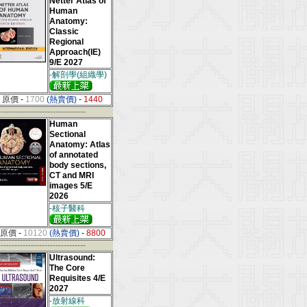
Netter Atlas of
Human
Anatomy:
Classic
Regional
Approach(IE)
9/E 2027
-解剖學(組織學)
原價
-
1700
(熱賣價)
-
1440
--------------------------------
Human
Sectional
Anatomy: Atlas
of annotated
body sections,
CT and MRI
images 5/E
2026
-核子醫科
原價
-
10120
(熱賣價)
-
8800
--------------------------------
Ultrasound:
The Core
Requisites 4/E
2027
-放射線科