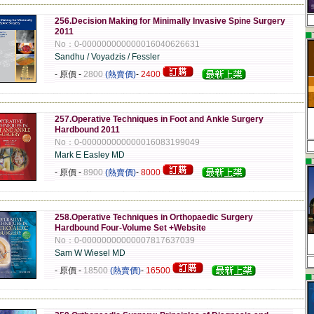
-------------------------------------------------------------------------------------------------------------
256.Decision Making for Minimally Invasive Spine Surgery
2011
▄
No：0-000000000000016040626631
Sandhu / Voyadzis / Fessler
- 原價
-
2800
(熱賣價)
-
2400
-------------------------------------------------------------------------------------------------------------
257.Operative Techniques in Foot and Ankle Surgery
Hardbound 2011
No：0-000000000000016083199049
Mark E Easley MD
▄
- 原價
-
8900
(熱賣價)
-
8000
-------------------------------------------------------------------------------------------------------------
258.Operative Techniques in Orthopaedic Surgery
Hardbound Four-Volume Set +Website
No：0-00000000000007817637039
Sam W Wiesel MD
- 原價
-
18500
(熱賣價)
-
16500
▄
-------------------------------------------------------------------------------------------------------------