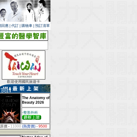
銷回應
|
代訂
|
購物車
|
預訂清單
歡迎使用國民旅遊卡
The Anatomy of
Beauty 2026
-整形外科
原價
-
11000
(熱賣價)
-
9500
--------------------------------