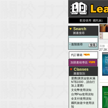
力 大 醫 學 圖 書 網
www.leaderbook.com.tw
歡迎使用 國民旅遊卡！！
▼
Search
圖書搜尋
■
■
-
進階搜尋
頁數 ：
27
28
代訂書籍
加購書籍專區
▼
Classes
圖書類別
運費(購買金額未滿
NT$1000，請自行
--------
加上運費)
文化幣使用須知
台灣Pay使用須知
全支付使用須知
國民旅遊卡使用須
知