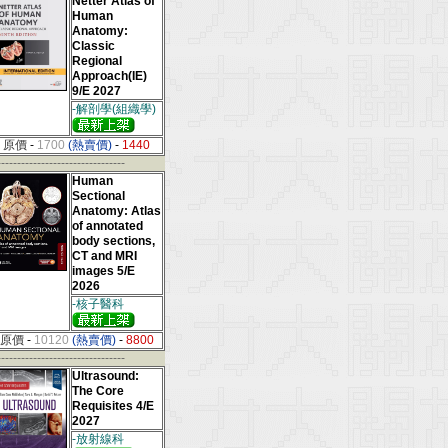
Netter Atlas of
Human
Anatomy:
Classic
Regional
Approach(IE)
9/E 2027
-解剖學(組織學)
原價
-
1700
(熱賣價)
-
1440
--------------------------------
Human
Sectional
Anatomy: Atlas
of annotated
body sections,
CT and MRI
images 5/E
2026
-核子醫科
原價
-
10120
(熱賣價)
-
8800
--------------------------------
Ultrasound:
The Core
Requisites 4/E
2027
-放射線科