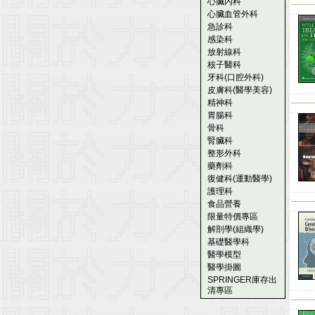
心臟內科
--------
心臟血管外科
急診科
感染科
放射線科
核子醫科
牙科(口腔外科)
皮膚科(醫學美容)
精神科
--------
胃腸科
骨科
腎臟科
整形外科
藥劑科
復健科(運動醫學)
護理科
--------
食品營養
限量特價專區
解剖學(組織學)
基礎醫學科
醫學模型
醫學掛圖
SPRINGER庫存出
清專區
--------