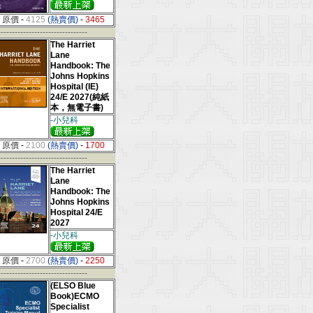
原價
-
4125
(熱賣價)
-
3465
--------------------------------
The Harriet
Lane
Handbook: The
Johns Hopkins
Hospital (IE)
24/E 2027(純紙
本，無電子書)
-小兒科
原價
-
2100
(熱賣價)
-
1700
--------------------------------
The Harriet
Lane
Handbook: The
Johns Hopkins
Hospital 24/E
2027
-小兒科
原價
-
2700
(熱賣價)
-
2250
--------------------------------
(ELSO Blue
Book)ECMO
Specialist