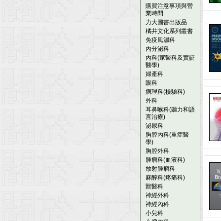
購買注意事項與營
業時間
--------
力大圖書出版品
橘井文化系列叢書
免疫風濕科
內分泌科
內科(家醫科及實証
醫學)
婦產科
眼科
--------
病理科(檢驗科)
外科
耳鼻喉科(聽力和語
言治療)
泌尿科
胸腔內科(重症醫
學)
胸腔外科
--------
腫瘤科(血液科)
放射腫瘤科
麻醉科(疼痛科)
獸醫科
神經外科
神經內科
小兒科