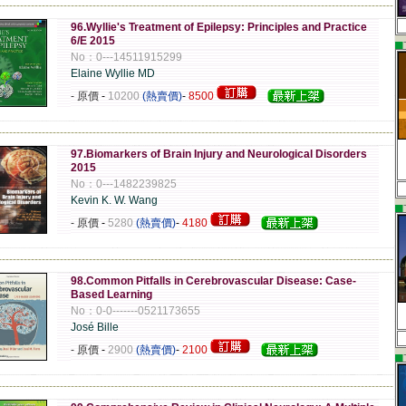
-------------------------------------------------------------------------------------------------------------
96.Wyllie's Treatment of Epilepsy: Principles and Practice
6/E 2015
▄
No：0---14511915299
Elaine Wyllie MD
- 原價
-
10200
(熱賣價)
-
8500
-------------------------------------------------------------------------------------------------------------
97.Biomarkers of Brain Injury and Neurological Disorders
2015
No：0---1482239825
Kevin K. W. Wang
▄
- 原價
-
5280
(熱賣價)
-
4180
-------------------------------------------------------------------------------------------------------------
98.Common Pitfalls in Cerebrovascular Disease: Case-
Based Learning
No：0-0-------0521173655
José Bille
- 原價
-
2900
(熱賣價)
-
2100
▄
-------------------------------------------------------------------------------------------------------------