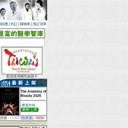
銷回應
|
代訂
|
購物車
|
預訂清單
歡迎使用國民旅遊卡
The Anatomy of
Beauty 2026
-整形外科
原價
-
11000
(熱賣價)
-
9500
--------------------------------