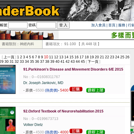
帳號
密碼
加入會員
|
首頁
|
服務
|
行
書籍類別：神經內科
書籍項次：
91-100
【 共
448
項 】
10
 [
上一頁
]
1
2
3
4
5
6
7
8
9
11
12
13
14
15
16
17
18
19
20
21
22
23
24
25
26
29
30
31
32
33
34
35
36
37
38
39
40
41
42
43
44
45
[
下一頁
]
91.Parkinson's Disease and Movement Disorders 6/E 2015
No：0---01608311767
Dr. Joseph Jankovic, MD
- 原價
-
6500
(熱賣價)
-
5400
-------------------------------------------------------------------------------------------------------------
92.Oxford Textbook of Neurorehabilitation 2015
No：0---0199673713
Volker Dietz
▄
- 原價
-
4500
(熱賣價)
-
4000