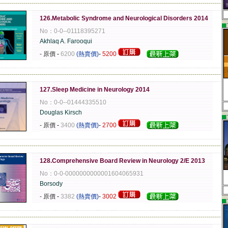
-------------------------------------------------------------------------------------------------------------
126.Metabolic Syndrome and Neurological Disorders 2014
▄
No：0-0--01118395271
Akhlaq A. Farooqui
- 原價
-
6200
(熱賣價)
-
5200
-------------------------------------------------------------------------------------------------------------
127.Sleep Medicine in Neurology 2014
No：0-0--01444335510
Douglas Kirsch
▄
- 原價
-
3400
(熱賣價)
-
2700
-------------------------------------------------------------------------------------------------------------
128.Comprehensive Board Review in Neurology 2/E 2013
No：0-0-0000000000001604065931
Borsody
- 原價
-
3382
(熱賣價)
-
3002
▄
-------------------------------------------------------------------------------------------------------------