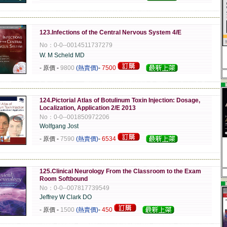
-------------------------------------------------------------------------------------------------------------
123.Infections of the Central Nervous System 4/E
No：0-0--0014511737279
W. M Scheld MD
- 原價
-
9800
(熱賣價)
-
7500
▄
-------------------------------------------------------------------------------------------------------------
124.Pictorial Atlas of Botulinum Toxin Injection: Dosage,
Localization, Application 2/E 2013
No：0-0--001850972206
Wolfgang Jost
- 原價
-
7590
(熱賣價)
-
6534
-------------------------------------------------------------------------------------------------------------
125.Clinical Neurology From the Classroom to the Exam
Room Softbound
▄
No：0-0--007817739549
Jeffrey W Clark DO
- 原價
-
1500
(熱賣價)
-
450