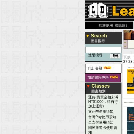
力 大 醫 學 圖 書 網
www.leaderbook.com.tw
歡迎使用 國民旅遊卡！！
▼
Search
圖書搜尋
■
■
-
進階搜尋
頁數 ：
27
28
代訂書籍
加購書籍專區
▼
Classes
圖書類別
運費(購買金額未滿
NT$1000，請自行
--------
加上運費)
文化幣使用須知
台灣Pay使用須知
全支付使用須知
國民旅遊卡使用須
知