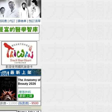
銷回應
|
代訂
|
購物車
|
預訂清單
歡迎使用國民旅遊卡
The Anatomy of
Beauty 2026
-整形外科
原價
-
11000
(熱賣價)
-
9500
--------------------------------