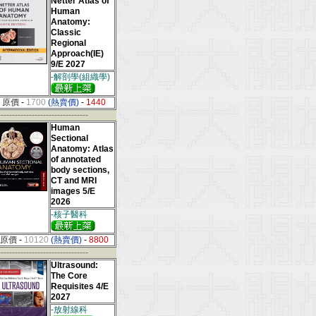
Netter Atlas of
Human
Anatomy:
Classic
Regional
Approach(IE)
9/E 2027
-解剖學(組織學)
原價
-
1700
(熱賣價)
-
1440
--------------------------------
Human
Sectional
Anatomy: Atlas
of annotated
body sections,
CT and MRI
images 5/E
2026
-核子醫科
原價
-
10120
(熱賣價)
-
8800
--------------------------------
Ultrasound:
The Core
Requisites 4/E
2027
-放射線科