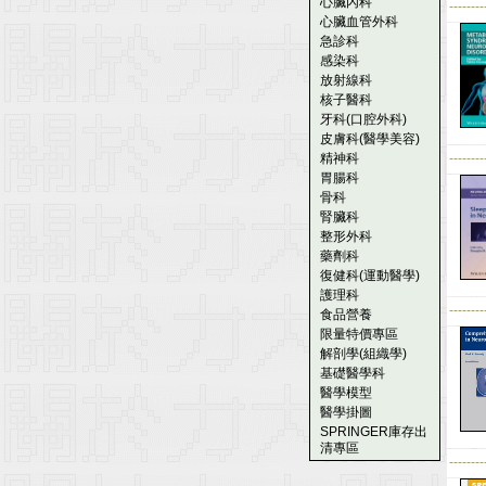
心臟內科
--------
心臟血管外科
急診科
感染科
放射線科
核子醫科
牙科(口腔外科)
皮膚科(醫學美容)
精神科
--------
胃腸科
骨科
腎臟科
整形外科
藥劑科
復健科(運動醫學)
護理科
--------
食品營養
限量特價專區
解剖學(組織學)
基礎醫學科
醫學模型
醫學掛圖
SPRINGER庫存出
清專區
--------