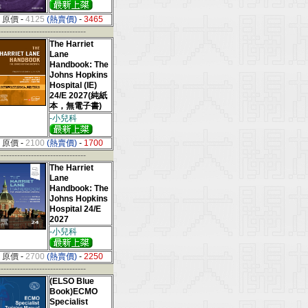
原價
-
4125
(熱賣價)
-
3465
--------------------------------
The Harriet
Lane
Handbook: The
Johns Hopkins
Hospital (IE)
24/E 2027(純紙
本，無電子書)
-小兒科
原價
-
2100
(熱賣價)
-
1700
--------------------------------
The Harriet
Lane
Handbook: The
Johns Hopkins
Hospital 24/E
2027
-小兒科
原價
-
2700
(熱賣價)
-
2250
--------------------------------
(ELSO Blue
Book)ECMO
Specialist