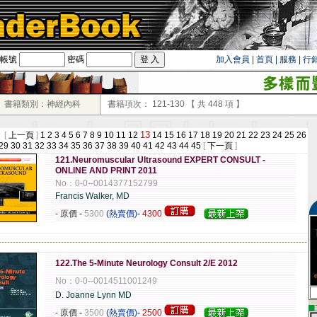
帳號
密碼
加入會員
|
首頁
|
服務
|
行
書籍類別：神經內科
書籍項次：
121-130
【 共
448
項 】
13
 [
上一頁
]
1
2
3
4
5
6
7
8
9
10
11
12
14
15
16
17
18
19
20
21
22
23
24
25
26
29
30
31
32
33
34
35
36
37
38
39
40
41
42
43
44
45
[
下一頁
]
121.Neuromuscular Ultrasound EXPERT CONSULT -
ONLINE AND PRINT 2011
No：0-0--0014377152799
Francis Walker, MD
- 原價
-
5300
(熱賣價)
-
4300
-------------------------------------------------------------------------------------------------------------
122.The 5-Minute Neurology Consult 2/E 2012
No：0-0--0014511001249
D. Joanne Lynn MD
▄
- 原價
-
3500
(熱賣價)
-
2500