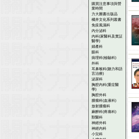
購買注意事項與營
業時間
--------
力大圖書出版品
橘井文化系列叢書
免疫風濕科
內分泌科
內科(家醫科及實証
醫學)
婦產科
眼科
--------
病理科(檢驗科)
外科
耳鼻喉科(聽力和語
言治療)
泌尿科
胸腔內科(重症醫
學)
胸腔外科
--------
腫瘤科(血液科)
放射腫瘤科
麻醉科(疼痛科)
獸醫科
神經外科
神經內科
小兒科