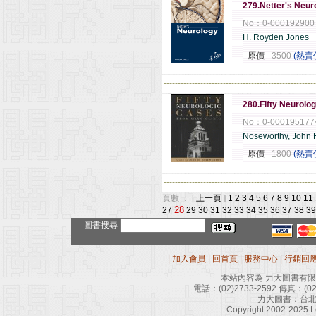
279.Netter's Ne
No：0-000192900
H. Royden Jones
- 原價
-
3500
(熱賣
------------------------------------------------------
280.Fifty Neurolo
No：0-000195177
Noseworthy, John 
- 原價
-
1800
(熱賣
------------------------------------------------------
頁數 ： [
上一頁
]
1
2
3
4
5
6
7
8
9
10
11
28
27
29
30
31
32
33
34
35
36
37
38
39
圖書搜尋
|
加入會員
|
回首頁
|
服務中心
|
行銷回
本站內容為 力大圖書有
電話：
(02)2733-2592
傳真：
(0
力大圖書：台北
Copyright 2002-2025 Le