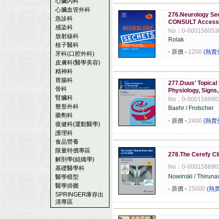
心臟內科
------------------------------------------------------
心臟血管外科
276.Neurology Sec
急診科
CONSULT Access
感染科
No：0-000156053
放射線科
Rolak
核子醫科
- 原價
-
1200
(熱賣
牙科(口腔外科)
皮膚科(醫學美容)
精神科
------------------------------------------------------
胃腸科
277.Duus' Topical
骨科
Physiology, Sign
腎臟科
No：0-000158890
整形外科
Baehr / Frotscher
藥劑科
- 原價
-
2400
(熱賣
復健科(運動醫學)
護理科
------------------------------------------------------
食品營養
限量特價專區
278.The Cerefy Cl
解剖學(組織學)
No：0-000158890
基礎醫學科
Nowinski / Thirun
醫學模型
醫學掛圖
- 原價
-
25000
(熱
SPRINGER庫存出
清專區
------------------------------------------------------