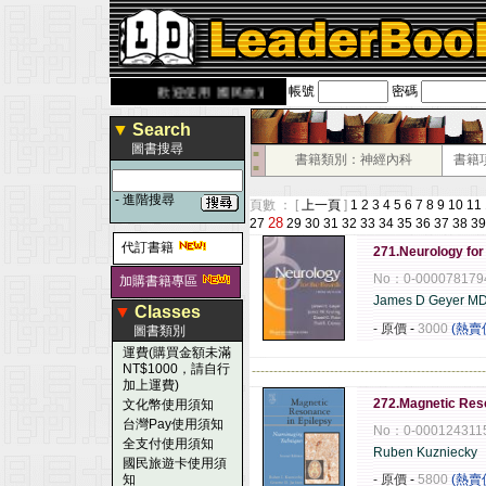
帳號
密碼
derbook.com.tw
歡迎使用 國民旅遊卡！！
▼
Search
圖書搜尋
■
書籍類別：神經內科
書籍
■
-
進階搜尋
頁數 ： [
上一頁
]
1
2
3
4
5
6
7
8
9
10
11
28
27
29
30
31
32
33
34
35
36
37
38
39
代訂書籍
271.Neurology fo
No：0-000078179
加購書籍專區
James D Geyer M
▼
Classes
- 原價
-
3000
(熱賣
圖書類別
運費(購買金額未滿
NT$1000，請自行
------------------------------------------------------
加上運費)
272.Magnetic Res
文化幣使用須知
台灣Pay使用須知
No：0-000124311
全支付使用須知
Ruben Kuzniecky
國民旅遊卡使用須
知
- 原價
-
5800
(熱賣