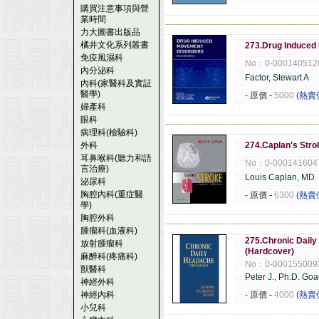
購買注意事項與營
業時間
------------------------------------------------------
力大圖書出版品
橘井文化系列叢書
273.Drug Induced
免疫風濕科
No：0-000140512
內分泌科
Factor, Stewart A
內科(家醫科及實証
醫學)
- 原價
-
5000
(熱賣
婦產科
眼科
------------------------------------------------------
病理科(檢驗科)
外科
274.Caplan's Strok
耳鼻喉科(聽力和語
No：0-000141604
言治療)
Louis Caplan, MD
泌尿科
胸腔內科(重症醫
- 原價
-
6300
(熱賣
學)
胸腔外科
------------------------------------------------------
腫瘤科(血液科)
275.Chronic Daily
放射腫瘤科
(Hardcover)
麻醉科(疼痛科)
No：0-000155009
獸醫科
Peter J., Ph.D. Go
神經外科
神經內科
- 原價
-
4000
(熱賣
小兒科