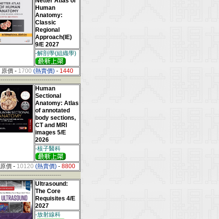
Netter Atlas of
Human
Anatomy:
Classic
Regional
Approach(IE)
9/E 2027
-解剖學(組織學)
原價
-
1700
(熱賣價)
-
1440
--------------------------------
Human
Sectional
Anatomy: Atlas
of annotated
body sections,
CT and MRI
images 5/E
2026
-核子醫科
原價
-
10120
(熱賣價)
-
8800
--------------------------------
Ultrasound:
The Core
Requisites 4/E
2027
-放射線科