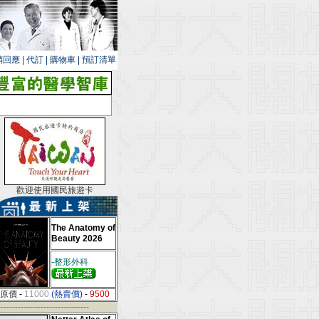
銷回應
|
代訂
|
購物車
|
預訂清單
歡迎使用國民旅遊卡
The Anatomy of
Beauty 2026
-整形外科
原價
-
11000
(熱賣價)
-
9500
--------------------------------