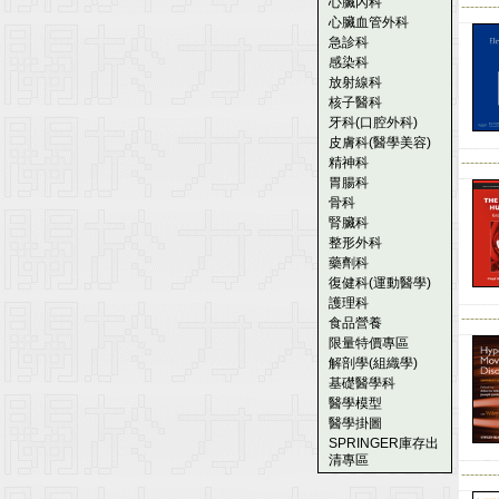
心臟內科
--------
心臟血管外科
急診科
感染科
放射線科
核子醫科
牙科(口腔外科)
皮膚科(醫學美容)
精神科
--------
胃腸科
骨科
腎臟科
整形外科
藥劑科
復健科(運動醫學)
護理科
--------
食品營養
限量特價專區
解剖學(組織學)
基礎醫學科
醫學模型
醫學掛圖
SPRINGER庫存出
清專區
--------