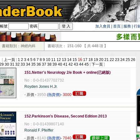
帳號
密碼
加入會員
|
首頁
|
服務
|
行
！
書籍類別：神經內科
書籍項次：
151-160
【 共
448
項 】
16
 [
上一頁
]
1
2
3
4
5
6
7
8
9
10
11
12
13
14
15
17
18
19
20
21
22
23
24
25
26
29
30
31
32
33
34
35
36
37
38
39
40
41
42
43
44
45
[
下一頁
]
151.Netter's Neurology 2/e Book + online(已絕版)
No：0-0-01437702732
Royden Jones H.Jr.
- 原價
-
3950
(熱賣價)
-
3000
-------------------------------------------------------------------------------------------------------------
152.Parkinson's Disease, Second Edition 2013
No：0-0-01439807140
Ronald F. Pfeiffer
▄
- 原價
-
8140
(熱賣價)
-
7040