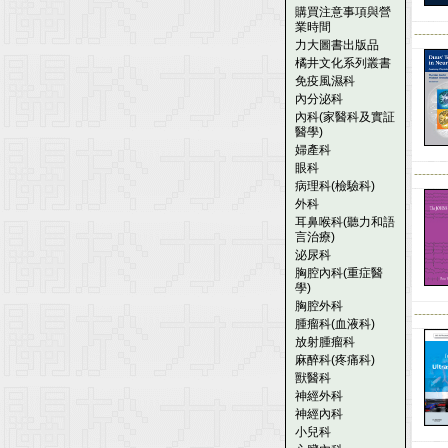
購買注意事項與營
業時間
--------
力大圖書出版品
橘井文化系列叢書
免疫風濕科
內分泌科
內科(家醫科及實証
醫學)
婦產科
眼科
--------
病理科(檢驗科)
外科
耳鼻喉科(聽力和語
言治療)
泌尿科
胸腔內科(重症醫
學)
胸腔外科
--------
腫瘤科(血液科)
放射腫瘤科
麻醉科(疼痛科)
獸醫科
神經外科
神經內科
小兒科