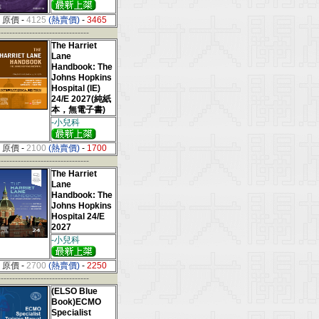
原價
-
4125
(熱賣價)
-
3465
--------------------------------
The Harriet
Lane
Handbook: The
Johns Hopkins
Hospital (IE)
24/E 2027(純紙
本，無電子書)
-小兒科
原價
-
2100
(熱賣價)
-
1700
--------------------------------
The Harriet
Lane
Handbook: The
Johns Hopkins
Hospital 24/E
2027
-小兒科
原價
-
2700
(熱賣價)
-
2250
--------------------------------
(ELSO Blue
Book)ECMO
Specialist