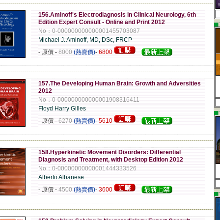
-------------------------------------------------------------------------------------------------------------
156.Aminoff's Electrodiagnosis in Clinical Neurology, 6th
Edition Expert Consult - Online and Print 2012
▄
No：0-000000000000001455703087
Michael J. Aminoff, MD, DSc, FRCP
- 原價
-
8000
(熱賣價)
-
6800
-------------------------------------------------------------------------------------------------------------
157.The Developing Human Brain: Growth and Adversities
2012
No：0-000000000000001908316411
Floyd Harry Gilles
▄
- 原價
-
6270
(熱賣價)
-
5610
-------------------------------------------------------------------------------------------------------------
158.Hyperkinetic Movement Disorders: Differential
Diagnosis and Treatment, with Desktop Edition 2012
No：0-00000000000001444333526
Alberto Albanese
- 原價
-
4500
(熱賣價)
-
3600
▄
-------------------------------------------------------------------------------------------------------------