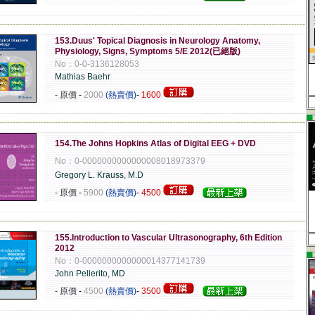
-------------------------------------------------------------------------------------------------------------
153.Duus' Topical Diagnosis in Neurology Anatomy,
Physiology, Signs, Symptoms 5/E 2012(已絕版)
No：0-0-3136128053
Mathias Baehr
- 原價
-
2000
(熱賣價)
-
1600
▄
-------------------------------------------------------------------------------------------------------------
154.The Johns Hopkins Atlas of Digital EEG + DVD
No：0-0000000000000008018973379
Gregory L. Krauss, M.D
- 原價
-
5900
(熱賣價)
-
4500
-------------------------------------------------------------------------------------------------------------
155.Introduction to Vascular Ultrasonography, 6th Edition
2012
▄
No：0-0000000000000014377141739
John Pellerito, MD
- 原價
-
4500
(熱賣價)
-
3500