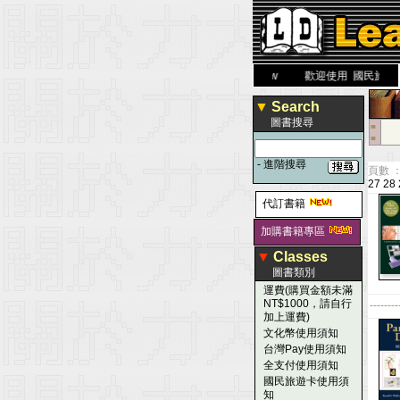
力 大 醫 學 圖 書 網
www.leaderbook.com.tw
歡迎使用 國民旅遊卡！
▼
Search
圖書搜尋
■
■
-
進階搜尋
頁數 ：
27
28
代訂書籍
加購書籍專區
▼
Classes
圖書類別
運費(購買金額未滿
NT$1000，請自行
--------
加上運費)
文化幣使用須知
台灣Pay使用須知
全支付使用須知
國民旅遊卡使用須
知