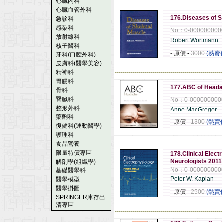
心臟內科
------------------------------------------------------
心臟血管外科
176.Diseases of S
急診科
感染科
No：0-000000000
放射線科
Robert Wortmann
核子醫科
- 原價
-
3000
(熱賣
牙科(口腔外科)
皮膚科(醫學美容)
精神科
------------------------------------------------------
胃腸科
177.ABC of Head
骨科
腎臟科
No：0-000000000
整形外科
Anne MacGregor
藥劑科
- 原價
-
1300
(熱賣
復健科(運動醫學)
護理科
------------------------------------------------------
食品營養
限量特價專區
178.Clinical Elec
Neurologists 20
解剖學(組織學)
No：0-000000000
基礎醫學科
Peter W. Kaplan
醫學模型
醫學掛圖
- 原價
-
2500
(熱賣
SPRINGER庫存出
清專區
------------------------------------------------------