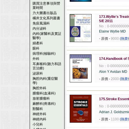
購買注意事項與營
業時間
------------------------------------------------------
力大圖書出版品
173.Wyllie's Treat
橘井文化系列叢書
5/E 2011
免疫風濕科
No：0-000000000
內分泌科
Elaine Wyllie MD
內科(家醫科及實証
醫學)
- 原價
-
9000
(熱賣
婦產科
眼科
------------------------------------------------------
病理科(檢驗科)
外科
174.Handbook of S
耳鼻喉科(聽力和語
No：0-000000000
言治療)
Alon Y Avidan MD
泌尿科
胸腔內科(重症醫
- 原價
-
2000
(熱賣
學)
胸腔外科
------------------------------------------------------
腫瘤科(血液科)
放射腫瘤科
175.Stroke Essent
麻醉科(疼痛科)
No：0-000000000
獸醫科
Adrian J. Goldszmi
神經外科
神經內科
- 原價
-
1100
(熱賣
小兒科