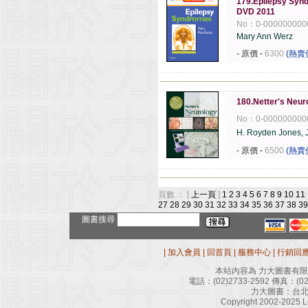
179.Epilepsy Synd
DVD 2011
No：0-000000000
Mary Ann Werz
- 原價
-
6300
(熱賣
------------------------------------------------------
180.Netter's Neu
No：0-000000000
H. Royden Jones, J
- 原價
-
6500
(熱賣
------------------------------------------------------
頁數 ： [
上一頁
]
1
2
3
4
5
6
7
8
9
10
11
27
28
29
30
31
32
33
34
35
36
37
38
39
圖書搜尋
|
加入會員
|
回首頁
|
服務中心
|
行銷回
本站內容為 力大圖書有
電話：
(02)2733-2592
傳真：
(0
力大圖書：台北
Copyright 2002-2025 Le