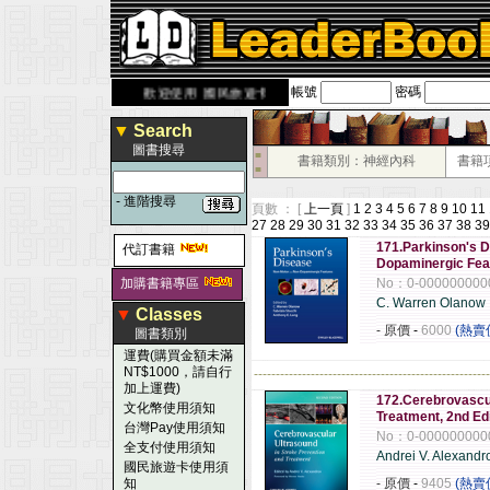
帳號
密碼
rbook.com.tw
歡迎使用 國民旅遊卡！！
▼
Search
圖書搜尋
■
書籍類別：神經內科
書籍
■
-
進階搜尋
頁數 ： [
上一頁
]
1
2
3
4
5
6
7
8
9
10
11
27
28
29
30
31
32
33
34
35
36
37
38
39
171.Parkinson's D
代訂書籍
Dopaminergic Fea
加購書籍專區
No：0-000000000
C. Warren Olanow
▼
Classes
- 原價
-
6000
(熱賣
圖書類別
運費(購買金額未滿
NT$1000，請自行
------------------------------------------------------
加上運費)
172.Cerebrovascul
文化幣使用須知
Treatment, 2nd Ed
台灣Pay使用須知
No：0-000000000
全支付使用須知
Andrei V. Alexandr
國民旅遊卡使用須
知
- 原價
-
9405
(熱賣