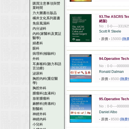
購買注意事項與營
業時間
------------------------------------------------------
力大圖書出版品
93.The ASCRS Tex
橘井文化系列叢書
絕版)
免疫風濕科
No：0-0-----33192
內分泌科
Scott R Steele
內科(家醫科及實証
醫學)
- 原價
-
15000
(熱
婦產科
眼科
------------------------------------------------------
病理科(檢驗科)
外科
94.Operative Tech
耳鼻喉科(聽力和語
No：0-0----00000
言治療)
Ronald Dalman
泌尿科
胸腔內科(重症醫
- 原價
-
8500
(熱賣
學)
胸腔外科
------------------------------------------------------
腫瘤科(血液科)
放射腫瘤科
95.Operative Tech
麻醉科(疼痛科)
No：0-0----00000
獸醫科
Daniel Albo
神經外科
神經內科
- 原價
-
8500
(熱賣
小兒科