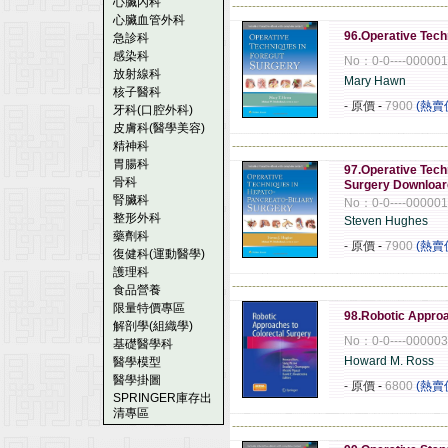
心臟內科
------------------------------------------------------
心臟血管外科
96.Operative Tech
急診科
感染科
No：0-0----00000
放射線科
Mary Hawn
核子醫科
- 原價
-
7900
(熱賣
牙科(口腔外科)
皮膚科(醫學美容)
精神科
------------------------------------------------------
胃腸科
97.Operative Tech
骨科
Surgery Downloa
腎臟科
No：0-0----00000
整形外科
Steven Hughes
藥劑科
- 原價
-
7900
(熱賣
復健科(運動醫學)
護理科
------------------------------------------------------
食品營養
限量特價專區
98.Robotic Approa
解剖學(組織學)
No：0-0----00000
基礎醫學科
Howard M. Ross
醫學模型
醫學掛圖
- 原價
-
6800
(熱賣
SPRINGER庫存出
清專區
------------------------------------------------------