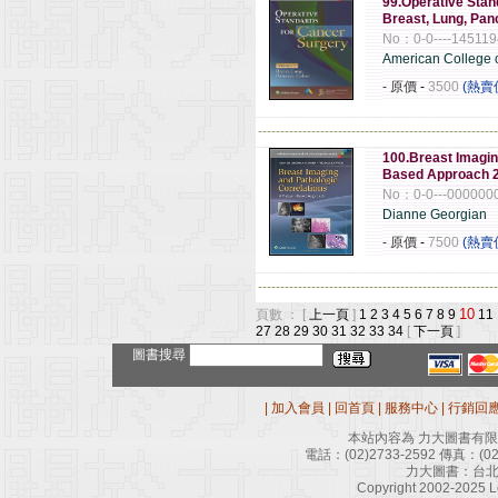
99.Operative Stan
Breast, Lung, Pan
No：0-0----14511
American College 
- 原價
-
3500
(熱賣
------------------------------------------------------
100.Breast Imagin
Based Approach 
No：0-0---000000
Dianne Georgian
- 原價
-
7500
(熱賣
------------------------------------------------------
10
頁數 ： [
上一頁
]
1
2
3
4
5
6
7
8
9
11
27
28
29
30
31
32
33
34
[
下一頁
]
圖書搜尋
|
加入會員
|
回首頁
|
服務中心
|
行銷回
本站內容為 力大圖書有
電話：
(02)2733-2592
傳真：
(0
力大圖書：台北
Copyright 2002-2025 Le