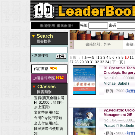
帳號
密碼
rbook.com.tw
歡迎使用 國民旅遊卡！！
▼
Search
圖書搜尋
■
書籍類別：外科
書籍
■
-
進階搜尋
10
頁數 ： [
上一頁
]
1
2
3
4
5
6
7
8
9
11
27
28
29
30
31
32
33
34
[
下一頁
]
91.Operative Tech
代訂書籍
Oncologic Surger
加購書籍專區
No：0-0-----0000
Michael Sabel (
▼
Classes
- 原價
-
7900
(熱賣
圖書類別
運費(購買金額未滿
NT$1000，請自行
------------------------------------------------------
加上運費)
92.Pediatric Urol
文化幣使用須知
Management 2/E
台灣Pay使用須知
No：0-0-----00001
全支付使用須知
Prasad P. Godbole
國民旅遊卡使用須
知
- 原價
-
5800
(熱賣