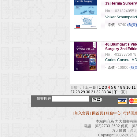
39.Hernia Surger
No：-0313240551
Volker Schumpelic
- 原價
-
8740
(熱賣
------------------------------------------------------
40.Blumgart's Vide
Surgery 2nd Editi
No：-0323375078
Carlos Corvera M
- 原價
-
10800
(熱
------------------------------------------------------
4
頁數 ： [
上一頁
]
1
2
3
5
6
7
8
9
10
11
27
28
29
30
31
32
33
34
[
下一頁
]
圖書搜尋
|
加入會員
|
回首頁
|
服務中心
|
行銷回
本站內容為 力大圖書有
電話：
(02)2733-2592
傳真：
(0
力大圖書：台北
Copyright 2002-2025 Le