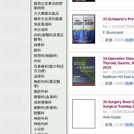
購買注意事項與營
業時間
------------------------------------------------------
力大圖書出版品
橘井文化系列叢書
33.Schwartz's Pri
免疫風濕科
No：-0126057009
內分泌科
F. Brunicardi
內科(家醫科及實証
醫學)
- 原價
-
5300
(熱賣
婦產科
眼科
------------------------------------------------------
病理科(檢驗科)
34.Operative Stan
外科
Thyroid, Gastric,
耳鼻喉科(聽力和語
2019
言治療)
No：-0149633703
泌尿科
Matthew HG Katz 
胸腔內科(重症醫
- 原價
-
3000
(熱賣
學)
胸腔外科
------------------------------------------------------
腫瘤科(血液科)
35.Surgery Boot C
放射腫瘤科
Surgical Training 
麻醉科(疼痛科)
No：-0149638344
獸醫科
Alok Gupta
神經外科
神經內科
- 原價
-
2145
(熱賣
小兒科