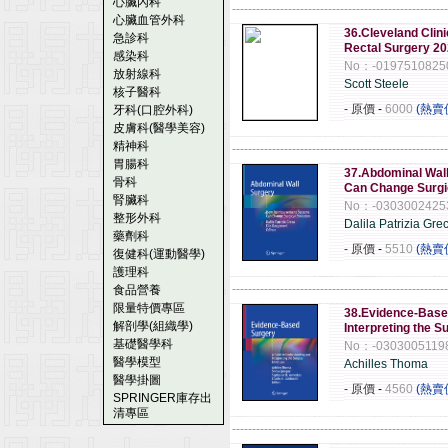
心臟內科
------------------------------------------------------
心臟血管外科
36.Cleveland Clini
急診科
Rectal Surgery 2
感染科
No：-0197510825
放射線科
Scott Steele
核子醫科
- 原價
-
6000
(熱賣
牙科(口腔外科)
皮膚科(醫學美容)
精神科
------------------------------------------------------
胃腸科
37.Abdominal Wal
骨科
Can Change Surgic
腎臟科
No：-0303002425
整形外科
Dalila Patrizia Gre
藥劑科
- 原價
-
5510
(熱賣
復健科(運動醫學)
護理科
------------------------------------------------------
食品營養
限量特價專區
38.Evidence-Base
解剖學(組織學)
Interpreting the S
基礎醫學科
No：-0303005119
醫學模型
Achilles Thoma
醫學掛圖
- 原價
-
4560
(熱賣
SPRINGER庫存出
清專區
------------------------------------------------------