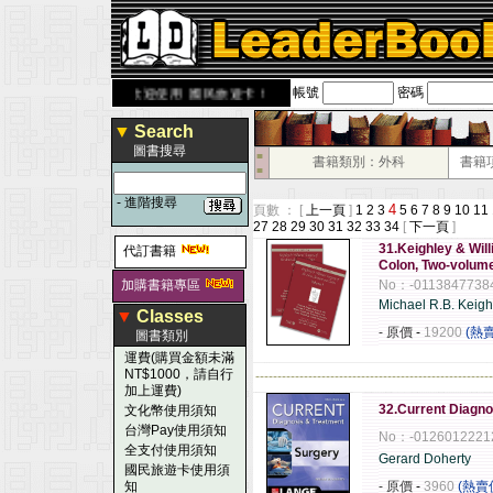
帳號
密碼
ook.com.tw
歡迎使用 國民旅遊卡！！
▼
Search
圖書搜尋
■
書籍類別：外科
書籍
■
-
進階搜尋
4
頁數 ： [
上一頁
]
1
2
3
5
6
7
8
9
10
11
27
28
29
30
31
32
33
34
[
下一頁
]
31.Keighley & Wil
代訂書籍
Colon, Two-volume
加購書籍專區
No：-0113847738
Michael R.B. Keigh
▼
Classes
- 原價
-
19200
(熱
圖書類別
運費(購買金額未滿
NT$1000，請自行
------------------------------------------------------
加上運費)
32.Current Diagno
文化幣使用須知
台灣Pay使用須知
No：-0126012221
全支付使用須知
Gerard Doherty
國民旅遊卡使用須
知
- 原價
-
3960
(熱賣