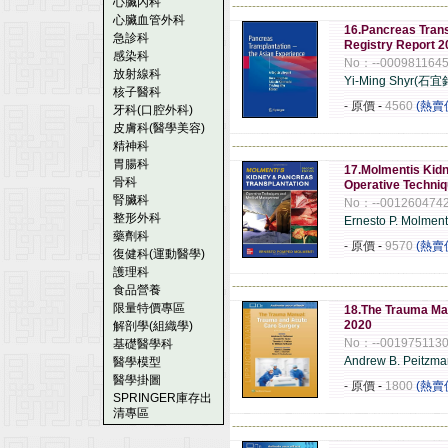
心臟內科
------------------------------------------------------
心臟血管外科
16.Pancreas Trans
急診科
Registry Report 2
感染科
No：--000981164
放射線科
Yi-Ming Shyr(石
核子醫科
- 原價
-
4560
(熱賣
牙科(口腔外科)
皮膚科(醫學美容)
精神科
------------------------------------------------------
胃腸科
17.Molmentis Kidn
骨科
Operative Techni
腎臟科
No：--001260474
整形外科
Ernesto P. Molment
藥劑科
- 原價
-
9570
(熱賣
復健科(運動醫學)
護理科
------------------------------------------------------
食品營養
限量特價專區
18.The Trauma Ma
2020
解剖學(組織學)
No：--001975113
基礎醫學科
Andrew B. Peitzm
醫學模型
醫學掛圖
- 原價
-
1800
(熱賣
SPRINGER庫存出
清專區
------------------------------------------------------