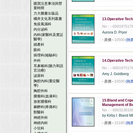
購買注意事項與營
業時間
------------------------------------------------------
力大圖書出版品
橘井文化系列叢書
13.Operative Tech
免疫風濕科
No：--000197517
內分泌科
Aurora D. Pryor
內科(家醫科及實証
醫學)
- 原價
-
10500
(熱
婦產科
眼科
------------------------------------------------------
病理科(檢驗科)
外科
14.Operative Tech
耳鼻喉科(聽力和語
No：--000197517
言治療)
Amy J. Goldberg
泌尿科
胸腔內科(重症醫
- 原價
-
10500
(熱
學)
胸腔外科
------------------------------------------------------
腫瘤科(血液科)
15.Bland and Cop
放射腫瘤科
Management of Be
麻醉科(疼痛科)
No：--000323833
獸醫科
by Kirby I. Bland 
神經外科
神經內科
- 原價
-
15180
(熱
小兒科