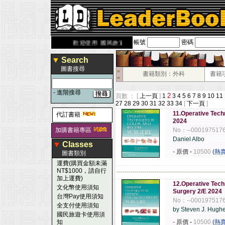
帳號
密碼
derbook.com.tw
歡迎使用 國民旅遊卡！！
▼
Search
圖書搜尋
■
書籍類別：外科
書籍
■
-
進階搜尋
2
頁數 ： [
上一頁
]
1
3
4
5
6
7
8
9
10
11
27
28
29
30
31
32
33
34
[
下一頁
]
11.Operative Tech
代訂書籍
2024
加購書籍專區
No：--000197517
Daniel Albo
▼
Classes
- 原價
-
10500
(熱
圖書類別
運費(購買金額未滿
NT$1000，請自行
------------------------------------------------------
加上運費)
12.Operative Tech
文化幣使用須知
Surgery 2/E 2024
台灣Pay使用須知
No：--000197517
全支付使用須知
by Steven J. Hugh
國民旅遊卡使用須
知
- 原價
-
10500
(熱