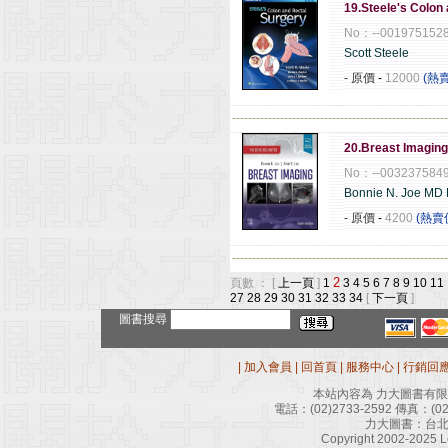
19.Steele's Colon
No：--001975152
Scott Steele
- 原價
-
12000
(熱
------------------------------------------------------
20.Breast Imaging
No：--003237584
Bonnie N. Joe MD
- 原價
-
4200
(熱賣
------------------------------------------------------
2
頁數 ： [
上一頁
]
1
3
4
5
6
7
8
9
10
11
27
28
29
30
31
32
33
34
[
下一頁
]
圖書搜尋
|
加入會員
|
回首頁
|
服務中心
|
行銷回
本站內容為 力大圖書有
電話：
(02)2733-2592
傳真：
(0
力大圖書：台北
Copyright 2002-2025 Le